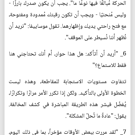
الحركة مُبالغًا فيها نوعًا ما". يجب أن يكون صدرك بارزًا -
وليس مُنحنيًا - ويجب أن تكون رقبتك مُمدودة ومفتوحة،
مع فتح راحتي يديك وإظهارهما. تقول موساييفا: "نريد أن
نُظهر أننا نُسيطر على الموقف".
6_ "أريد أن أتأكد: هل هذا حوار، أم أنك تحتاجني هنا
فقط للاستماع؟"
تتفاوت مستويات الاستجابة للمقاطعة، وهذه ليست
الخطوة الأولى بالتأكيد. ولكن إذا تكرر الأمر مرارًا وتكرارًا،
يُفضّل فيشر هذه الطريقة المباشرة في كشف المخالفة.
يقول: "عادةً ما تُحلّ المشكلة".
7_ "لقد مررت ببعض الأوقات مؤخراً، بما في ذلك اليوم،