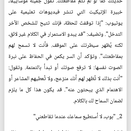
حديثك كما لو لم تتم مقاطعتك. تقول جميلة موساييفا،
خبيرة الإتيكيت التي تنشر فيديوهات تعليمية على
يوتيوب: "إذا توقفتَ للحظة، فإنك تتيح للشخص الآخر
التدخل". وتضيف: "قد يبدو الاستمرار في الكلام غير لائق،
لكنه يُظهر سيطرتك على الموقف. فأنت لا تسمح لهم
بمقاطعتك". وتؤكد أن السر يكمن في الحفاظ على نبرة
الصوت نفسها: لا ترفع صوتك أو تبدأ بالتمتمة. وتقول:
"أنت بذلك لا تُظهر لهم أنك منزعج، ولا تُعطيهم المشاعر أو
الاهتمام الذي يبحثون عنه". قد يكون هذا كل ما يلزم
لضمان السماح لك بالكلام.
2_ "بوب، لا أستطيع سماعك عندما تقاطعني"