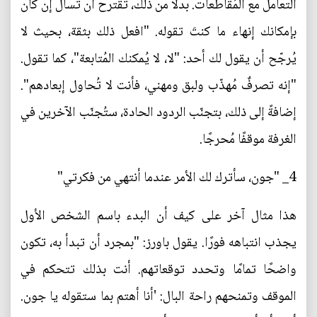
التعامل مع المُقاطعات. بدلًا من ذلك، تقترح أن تسأل إن كان
بإمكانك إنهاء ما كنتَ تقوله. "افعل ذلك بثقة، بحيث لا
يُرجّح أن يقول لك أحد: "لا، لا يُمكنك المُتابعة"، كما تقول.
"إنه تصرفٌ مُهذّب ولبق ومهني، فأنت لا تُحاول إبعادهم".
إضافةً إلى ذلك، بتجنّب الردود الحادة، ستُجنّب الآخرين في
الغرفة موقفًا مُحرجًا.
4_ "جون، سأترك لك الأمر عندما أنتهي من فكرتي"
هذا مثال آخر على كيف أن البدء باسم الشخص الأول
يجذب انتباهه فورًا. يقول باورز: "بمجرد أن تبدأ به، تكون
واضحًا تمامًا وتحدد توقعاتهم. أنت بذلك تتحكم في
الموقف وتمنحهم راحة البال: 'أنا أهتم بما ستقوله يا جون.