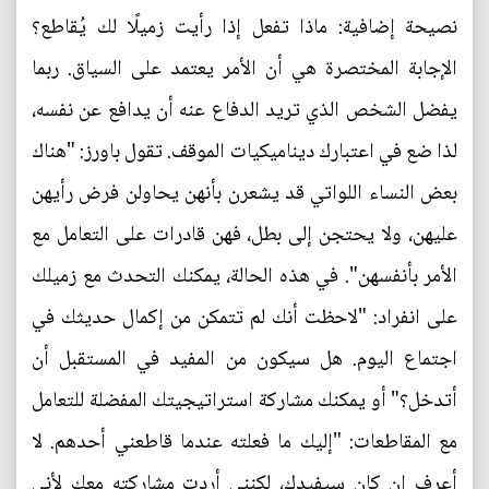
نصيحة إضافية: ماذا تفعل إذا رأيت زميلًا لك يُقاطع؟
الإجابة المختصرة هي أن الأمر يعتمد على السياق. ربما
يفضل الشخص الذي تريد الدفاع عنه أن يدافع عن نفسه،
لذا ضع في اعتبارك ديناميكيات الموقف. تقول باورز: "هناك
بعض النساء اللواتي قد يشعرن بأنهن يحاولن فرض رأيهن
عليهن، ولا يحتجن إلى بطل، فهن قادرات على التعامل مع
الأمر بأنفسهن". في هذه الحالة، يمكنك التحدث مع زميلك
على انفراد: "لاحظت أنك لم تتمكن من إكمال حديثك في
اجتماع اليوم. هل سيكون من المفيد في المستقبل أن
أتدخل؟" أو يمكنك مشاركة استراتيجيتك المفضلة للتعامل
مع المقاطعات: "إليك ما فعلته عندما قاطعني أحدهم. لا
أعرف إن كان سيفيدك، لكنني أردت مشاركته معك لأني