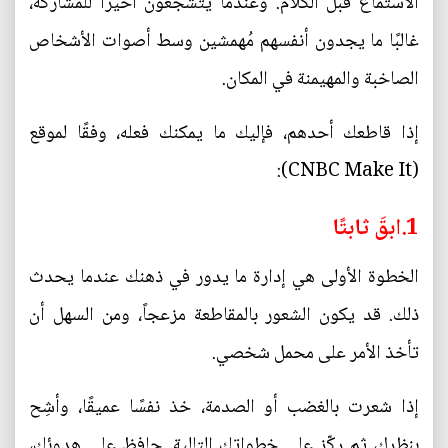
الاستماع قبل الكلام. وعندما يتشجعون أخيرًا للمشاركة،
غالبًا ما يجدون أنفسهم مُهمشين وسط أصوات الأشخاص
الصاخبة والمهيمنة في المكان.
إذا قاطعك أحدهم، فإليك ما يمكنك فعله، وفقًا لموقع
(CNBC Make It):
1.ابقَ ثابتًا
الخطوة الأولى هي إدارة ما يدور في ذهنك عندما يحدث
ذلك. قد يكون الشعور بالمقاطعة مزعجاً، ومن السهل أن
تأخذ الأمر على محمل شخصي.
إذا شعرت بالغضب أو الصدمة، خذ نفسًا عميقًا، وأشِح
بنظرك، ثم ركّز على خطواتك التالية. حافظ على هدوئك،