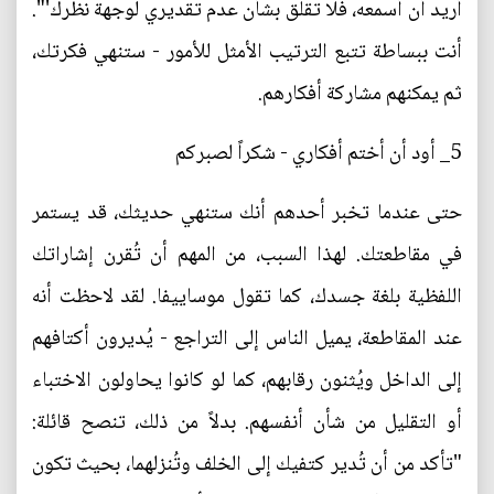
أريد أن أسمعه، فلا تقلق بشأن عدم تقديري لوجهة نظرك'".
أنت ببساطة تتبع الترتيب الأمثل للأمور - ستنهي فكرتك،
ثم يمكنهم مشاركة أفكارهم.
5_ أود أن أختم أفكاري - شكراً لصبركم
حتى عندما تخبر أحدهم أنك ستنهي حديثك، قد يستمر
في مقاطعتك. لهذا السبب، من المهم أن تُقرن إشاراتك
اللفظية بلغة جسدك، كما تقول موساييفا. لقد لاحظت أنه
عند المقاطعة، يميل الناس إلى التراجع - يُديرون أكتافهم
إلى الداخل ويُثنون رقابهم، كما لو كانوا يحاولون الاختباء
أو التقليل من شأن أنفسهم. بدلاً من ذلك، تنصح قائلة:
"تأكد من أن تُدير كتفيك إلى الخلف وتُنزلهما، بحيث تكون