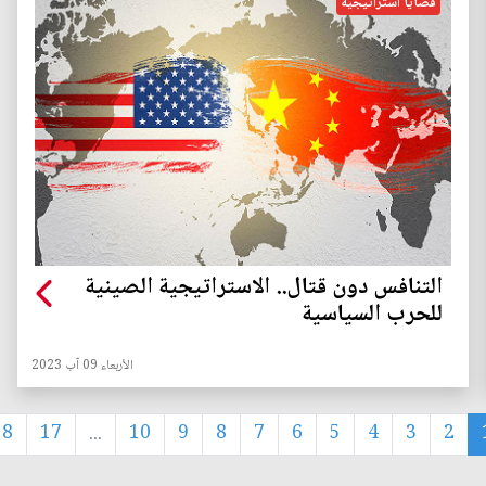
قضايا استراتيجية
التنافس دون قتال.. الاستراتيجية الصينية
للحرب السياسية
الأربعاء 09 آب 2023
18
17
...
10
9
8
7
6
5
4
3
2