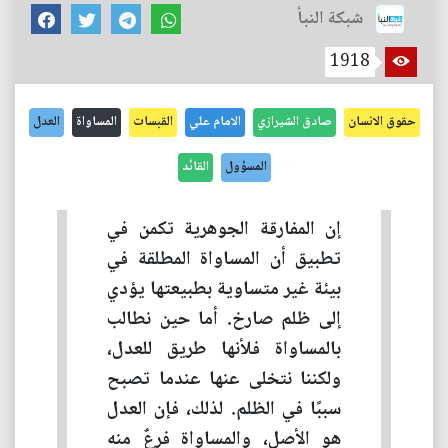
شبكة النبأ
1918
حقوق الانسان
صادق الشيرازي
الامام علي
القبسات
المساواة
العدل
المسؤول
القائد
إن المفارقة الجوهرية تكمن في
تطبيق أن المساواة المطلقة في
بيئة غير متساوية بطبيعتها يؤدي
إلى ظلم صارخ. أما حين نطالب
بالمساواة فلأنها طريق للعدل،
ولكننا نتخلى عنها عندما تصبح
سببًا في الظلم. لذلك، فإن العدل
هو الأصل، والمساواة فرعٌ منه