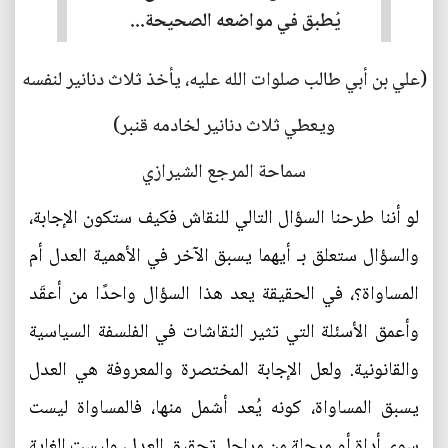
يُطبق في مواضعه الصحيحة...
(علي بن أبي طالب صلوات الله عليه، يأخذ ثلاث دنانير لنفسه
ويعطي ثلاث دنانير لخادمه قنبر)
سماحة المرجع الشيرازي
لو أننا طرحنا السؤال التالي للنقاش فكيف ستكون الإجابة،
والسؤال ستعلق بـ أيهما يسبق الآخر في الأهمية العدل أم
المساواة؟، في الحقيقة يعد هذا السؤال واحدًا من أعقَد
وأعمق الأسئلة التي تثير النقاشات في الفلسفة السياسية
والقانونية. ولعل الإجابة المختصرة والمعروفة هي العدل
يسبق المساواة، كونه يُعد أشمل منها، فالمساواة ليست
سوى أداة أو مرحلة من مراحل تحقيق العدل، وليست الغاية