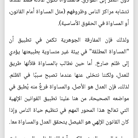
دون النظر إلى الفوارق. فالمساواة تكون عادلة فقط عندما
تتشابه مراكز الناس وظروفهم (مثل المساواة أمام القانون،
أو المساواة في الحقوق الأساسية).
ولذلك فإن المفارقة الجوهرية تكمن في تطبيق أن
"المساواة المطلقة" في بيئة غير متساوية بطبيعتها يؤدي
إلى ظلم صارخ. أما حين نطالب بالمساواة فلأنها طريق
للعدل، ولكننا نتخلى عنها عندما تصبح سببًا في الظلم.
لذلك، فإن العدل هو الأصل، والمساواة فرعٌ منه يُطبق في
مواضعه الصحيحة، من هنا علينا تطبيق القوانين الإلهية
التي تعالج هذا المحور المهم في تنظيم حياة الناس وإذا
كان القانون الإلهي هو الفيصل يتحقق العدل والمساواة معا.