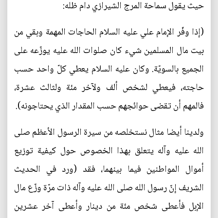
حيث يقول سماحة المرج الشيرازي دام ظله:
(إذا وفّر الإمام علي عليه السلام الحاجات المهمة وبقي من
بيت مال المسلمين شيء كان صلوات الله عليه يوزّعه على
الجميع بالسويّة. وكان عليه السلام يعطي كلّ واحد حسب
حاجته، فيعطي لشخص ألف ولآخر مئة ولثالث عشرة،
فالمهم أن تقضى حوائجهم حسب المقدار الذي يحتاجونه).
ولدينا أيضا مثال نستخلصه من سيرة الرسول الأعظم صلى
الله عليه وآله يتعلق بهذا الخصوص حول كيفية توزيع
أموال المواطنين فيما بينهما، فقد (ورد في الحديث
الشريف إنّ رسول الله صلى الله عليه وآله ذات مرّة وزّع مال
الإبل فأعطى شخص مئة من دينار وأعطى آخر عشرين