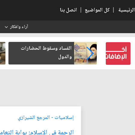
الرئيسية
|
كل المواضيع
|
اتصل بنا
آراء وافكار
س
كتب لنفسه
الفساد وسقوط الحضارات
والدول
إسلاميات
-
المرجع الشيرازي
الرحمة في الإسلام: بوابة التعا