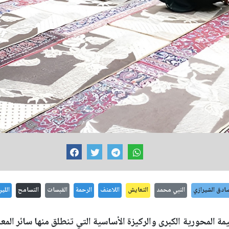
ادق الشيرازي
النبي محمد
التعايش
اللاعنف
الرحمة
القبسات
التسامح
اللي
قيمة المحورية الكبرى والركيزة الأساسية التي تنطلق منها سائر المع