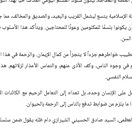
الغلظة والفظاظة، ليكون سلوك المسلم اليومي انعكاساً حياً لهذا التوج
يئة الإسلامية يتسع ليشمل القريب والبعيد، والصديق والمخالف، مما 
ن يكونوا بلسمًا للمكلومين وعونًا للمحتاجين. ويتأكد هذا الأسلو
 السن.
طييب خواطرهم جزءاً لا يتجزأ من كمال الإيمان. والرحمة في هذا 
م في وجوه الناس، وكف الأذى عنهم، والتماس الأعذار لزلاتهم. هذا
سلام النفسي.
 على الإنسان وحده، بل تعداه إلى التعامل الرحيم مع الكائنات ا
 ما يلزم من ضوابط تدفع بالناس إلى الرحمة بالحيوان.
ه العظمى، السيد صادق الحسيني الشيرازي دام ظله يقول ضمن سلسل