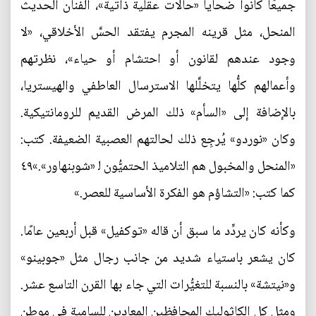
جميعًا كانوا ضحايا «حالات عقلية ذاتية»، الفنان الحديث
المنحل، مثل قرينه المجرم يفتقد الحسَّ الأخلاقي، «لا
وجود عندهم لقانون أو احتشام أو حياء»، نظرتهم
وأعمالهم كلُّها يتخلَّلها الاسترسال العاطفي والهيستريا،
بالإضافة إلى «السأم» ذلك المرض القديم للرومانتيكية.
وكان «نوردو» يُرجِع ذلك لحالتهم العصبية الضعيفة. كتب:
«المنحل والمخبول هم التلاميذ الحتميُّون ﻟ «شوبنهاور».»٤٩
كما كتب: «التشاؤم هو الفكرة الأساسية للعصر.»
وكأنه كان يردِّد ما سبق أن قاله «توكفيل» قبل أربعين عامًا.
كان يشعر باستياء شديد من جانب رجال مثل «جوبينو»
و«نيتشة» بالنسبة للتغيُّرات التي جاء بها القرن التاسع عشر.
ومثل كل الكاثوليك المحافظين المعادين للسامية في موطن