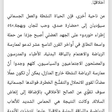
أخلاقيًّا.
من ناحية أخرى، فإن الحياة النشطة والعمل الجسماني
سيؤديان إلى «حضارة صدق، وحب للجار، وبهجة.»٥٤
إطراء «نوردو» على الجهد العضلي أصبح جزءًا من حملة
واسعة النطاق في أواخر القرن التاسع عشر تدعو لممارسة
الرياضة والاهتمام باللياقة البدنية، الأطباء والمدرسون
والمصلحون الاجتماعيون والسياسيون، كلهم وجدوا أنَّ
ممارسة الرياضة النشطة خارج المنازل، يمكن أن تكون عملًا
مضادًّا لقوى الانحلال والتفسُّخ الخطرة، فوائدها الجسمانية
سوف تقوِّي من الصالح الأخلاقي، بالإضافة إلى إنعاش
السلالة، وكانت النتيجة هي الحماس الشديد للألعاب
الرياضية واللياقة البدنية والإقبال عليها. انتشرَت الأندية