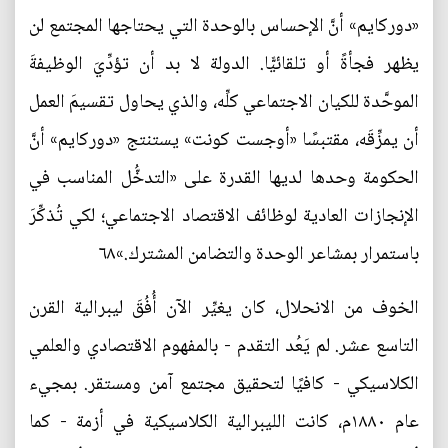
«دوركايم» أنَّ الإحساس بالوحدة التي يحتاجها المجتمع لن
يظهر فجأةً أو تلقائيًّا. الدولة لا بد أن تؤدِّيَ الوظيفةَ
الموحَّدة للكيان الاجتماعي كلِّه، والذي يحاول تقسيمَ العمل
أن يمزِّقَه، مقتبسًا «أوجست كونت» يستنتج «دوركايم» أنَّ
الحكومة وحدها لديها القدرة على «التدخُّل المناسب في
الإنجازات العادية لوظائف الاقتصاد الاجتماعي؛ لكي تُذكِّرَ
باستمرار بمشاعر الوحدة والتضامن المشترك.»٦٨
الخوف من الانحلال، كان يغيِّر الآن أُفُقَ ليبرالية القرن
التاسع عشر. لم يَعُد التقدم - بالمفهوم الاقتصادي والعلمي
الكلاسيكي - كافيًا لتحقيق مجتمع آمن ومستقر. بمجيء
عام ١٨٨٠م، كانت الليبرالية الكلاسيكية في أزمة - كما