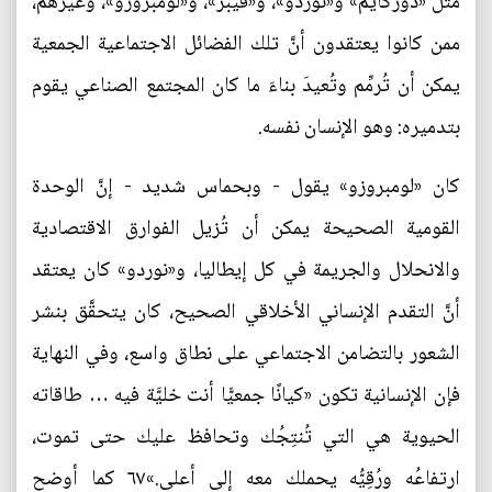
مثل «دوركايم» و«نوردو»، و«فيبر»، و«لومبروزو»، وغيرهم،
ممن كانوا يعتقدون أنَّ تلك الفضائل الاجتماعية الجمعية
يمكن أن تُرمِّم وتُعيدَ بناءَ ما كان المجتمع الصناعي يقوم
بتدميره: وهو الإنسان نفسه.
كان «لومبروزو» يقول - وبحماس شديد - إنَّ الوحدة
القومية الصحيحة يمكن أن تُزيل الفوارق الاقتصادية
والانحلال والجريمة في كل إيطاليا، و«نوردو» كان يعتقد
أنَّ التقدم الإنساني الأخلاقي الصحيح، كان يتحقَّق بنشر
الشعور بالتضامن الاجتماعي على نطاق واسع، وفي النهاية
فإن الإنسانية تكون «كیانًا جمعيًّا أنت خليَّة فيه … طاقاته
الحيوية هي التي تُنتِجُك وتحافظ عليك حتى تموت،
ارتفاعُه ورُقِيُّه يحملك معه إلى أعلى.»٦٧ كما أوضح