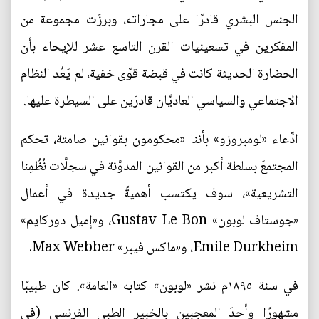
الجنس البشري قادرًا على مجاراته، وبرزَت مجموعة من
المفكرين في تسعينيات القرن التاسع عشر للإيحاء بأن
الحضارة الحديثة كانت في قبضة قوًى خفية، لم يَعُد النظام
الاجتماعي والسياسي العاديَّان قادرَين على السيطرة عليها.
ادِّعاء «لومبروزو» بأننا «محكومون بقوانين صامتة، تحكم
المجتمعَ بسلطة أكبر من القوانين المدوَّنة في سجلَّات نُظُمِنا
التشريعية»، سوف يكتسب أهميةً جديدة في أعمال
«جوستاف لوبون» Gustav Le Bon، و«إميل دوركايم»
Emile Durkheim، و«ماكس فيبر» Max Webber.
في سنة ١٨٩٥م نشر «لوبون» كتابه «العامة». كان طبيبًا
مشهورًا وأحدَ المعجبين بالخبير الطبي الفرنسي (في