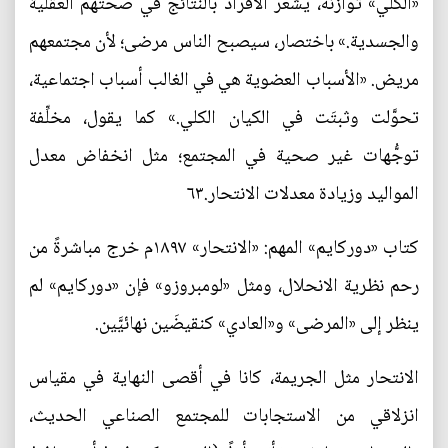
«الكلي» توازنَه، يشعر الأفراد بالنتائج في صحتهم العقلية
والجسدية.» باختصار، سيصبح الناس مرضى؛ لأن مجتمعهم
مريض. «الأسباب العضوية هي في الغالب أسباب اجتماعية،
تحوَّلت وثبتَت في الكيان الكلي.» كما يقول، مخلِّفة
توجُّهات غير صحية في المجتمع؛ مثل انخفاض معدل
المواليد وزيادة معدلات الانتحار.٦٣
كتاب «دوركايم» المهم: «الانتحار» ١٨٩٧م خرج مباشرةً من
رحم نظرية الانحلال، ومثل «لومبروزو» فإن «دوركايم» لم
ينظر إلى «المرضى» و«العادي» كنقيضَين نهائيَّين.
الانتحار مثل الجريمة، كانا في أقصى النهاية في مقياس
انزلاقي من الاستجابات للمجتمع الصناعي الحديث،