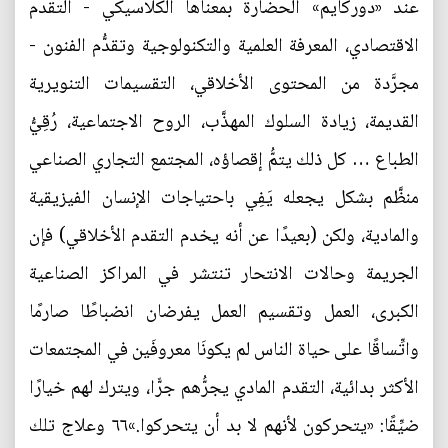
عند «دوركايم» الحضارة بمعناها الكلاسيكي - التقدم
الاقتصادي، المعرفة العلمية والتكنولوجية وتقدُّم الفنون -
مجرَّدة من المحتوى الأخلاقي، التقسيمات التنويرية
القديمة، زيادة السلوك المهذَّب، الروح الاجتماعية، رُقِيُّ
الطباع … كل ذلك يتمُّ إقصاؤه، المجتمع التجاري الصناعي
منظَّم بشكل يجعله يَفِي باحتياجات الإنسان الفيزيقية
والمادية، ولكن (بعيدًا عن أنه يخدم التقدم الأخلاقي) فإن
الجريمة وحالات الانتحار تنتشر في المراكز الصناعية
الكبرى، العمل وتقسيم العمل يفرضان انضباطًا صارمًا
واتِّساقًا على حياة الناس لم يكونَا معروفَين في المجتمعات
الأكثر بدائية، التقدم المادي يجرُّهم جرًّا، ويترك لهم خيارًا
ضيِّقًا: «يتحركون لأنهم لا بد أن يتحركوا.»٦٦ وعلاج تلك