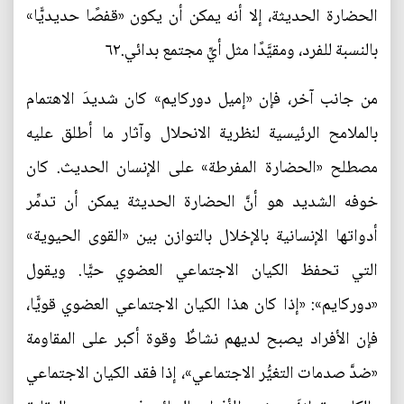
الحضارة الحديثة، إلا أنه يمكن أن يكون «قفصًا حديديًّا»
بالنسبة للفرد، ومقيَّدًا مثل أيِّ مجتمع بدائي.٦٢
من جانب آخر، فإن «إميل دوركايم» كان شديدَ الاهتمام
بالملامح الرئيسية لنظرية الانحلال وآثار ما أطلق عليه
مصطلح «الحضارة المفرطة» على الإنسان الحديث. كان
خوفه الشديد هو أنَّ الحضارة الحديثة يمكن أن تدمِّر
أدواتها الإنسانية بالإخلال بالتوازن بين «القوى الحيوية»
التي تحفظ الكيان الاجتماعي العضوي حيًّا. ويقول
«دوركايم»: «إذا كان هذا الكيان الاجتماعي العضوي قويًّا،
فإن الأفراد يصبح لديهم نشاطٌ وقوة أكبر على المقاومة
«ضدَّ صدمات التغيُّر الاجتماعي»، إذا فقد الكيان الاجتماعي