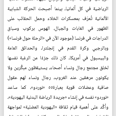
الرياضية في كل ألمانيا، بينما أصبحت الحركة الشبابية
الألمانية تُعرَف بمعسكرات الخلاء وحمل الحقائب على
الظهور في الغابات والجبال، الهوس بركوب وسباق
الدراجات في فرنسا (موجود الآن في «الرحلة حول فرنسا»)
وبالرجبي وكرة القدم في إنجلترا، والحدائق العامة
والبيسبول في أمريكا، كان ذلك جزءًا من الرغبة نفسها
لخلق مجتمع رجال ونساء أصحاء، يستيقظون مبكِّرين ولا
يكونون مرهقين عند الغروب، رجال ونساء لهم عقول
صافية وعضلات قوية بعبارة٥٥ «نوردو»، كما ساعد
«نوردو» نفسه في إنشاء «جريدة الرياضة البدنية اليهودية»،
وأكَّد على أهمية قيام ثقافة «اليهودية العضلية» لمواجهة