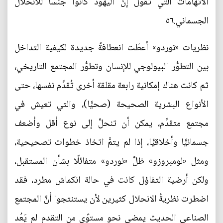
الاتهامات التي تقول إنَّ اليهود كانوا جنسًا للانحلال
الجسماني.٥٦
نظريات «نوردو» أعطَت انعطافةً جديدة لكيفية التداخل
بين التطوُّر البيولوجي للإنسان وتطوُّر المجتمع التاريخي،
ثم كانت هناك إمكانية رابعة مقلقة أخرى تُقدِّم نفسها، حتى
الأنواع البشرية الصحيحة (صحيًّا)، والتي تعيش في
مجتمع متقدِّم، يمكن أن تنحلَّ إلى نوع أقل وأضعف
جسمانيًّا وأخلاقيًّا، إذا لم يتمَّ اتخاذ خطوات تصحيحية،
ومثل «لومبروزو» ظلَّ «نوردو» متفائلًا بشأن المستقبل،
ولكن أرضية التفاؤل كانت في حالة انكماش مطرد، فقد
اضطرت نظريةُ الانحلال كثيرين لأن يستنتجوا أنَّ المجتمع
الصناعي الحديث يمضي نحو مستوًى من التقدم لم يَعُد