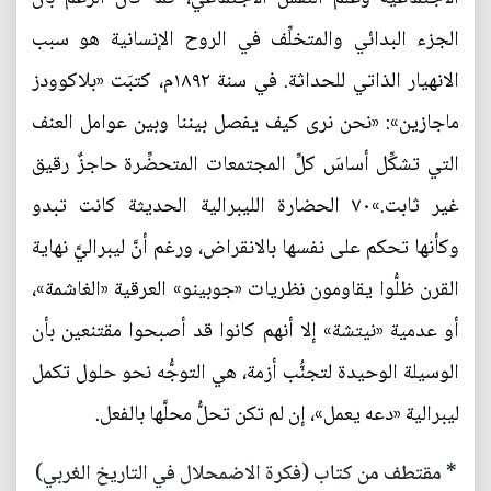
الجزء البدائي والمتخلِّف في الروح الإنسانية هو سبب
الانهيار الذاتي للحداثة. في سنة ١٨٩٢م، كتبَت «بلاكوودز
ماجازين»: «نحن نرى كيف يفصل بيننا وبين عوامل العنف
التي تشكِّل أساسَ كلِّ المجتمعات المتحضِّرة حاجزٌ رقيق
غير ثابت.»٧٠ الحضارة الليبرالية الحديثة كانت تبدو
وكأنها تحكم على نفسها بالانقراض، ورغم أنَّ ليبراليَّ نهاية
القرن ظلُّوا يقاومون نظريات «جوبينو» العرقية «الغاشمة»،
أو عدمية «نيتشة» إلا أنهم كانوا قد أصبحوا مقتنعين بأن
الوسيلة الوحيدة لتجنُّب أزمة، هي التوجُّه نحو حلول تكمل
ليبرالية «دعه يعمل»، إن لم تكن تحلُّ محلَّها بالفعل.
* مقتطف من كتاب (فكرة الاضمحلال في التاريخ الغربي)