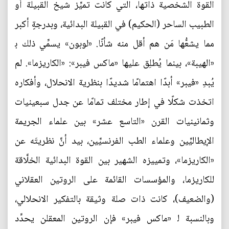
القوة الشخصية ذاتها، التي كانت تميِّز شيخ القبيلة أو
الطبيب الساحر (الحكيم) في القبيلة البدائية، وبدرجةٍ أكبر
مما يشعُّها مَن هم أقل منه شأنًا. «لوبون» يسمِّي ذلك ﺑ
«الهيبة»، بينما يُطلِق عليها «ماكس فيبر»: «الكاريزما». لم
يُبدِ «فيبر» أبدًا اهتمامًا شديدًا بنظرية الانحلال، وأفكاره
اتخذت شكلًا في إطار مختلف تمامًا عن جدل سبعينيات
وثمانينيات القرن «التاسع عشر» بين علماء الجريمة
الإيطاليِّين وعلماء الطب الفرنسيِّين، بيد أنَّ نظريتَه عن
«الكاريزما»، وتمييزه الشهير بين القوة البدائية الخلَّاقة
للكاريزما، والمؤسسات القائمة على الروتين العقلاني
(والضعيف)، كانت ذات صلة وثيقة بالتفكير الانحلالي،
وبالنسبة ﻟ «ماكس فيبر» فإن الروتين المعقلن يحدِّد