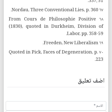
337; 51.
٦٧ Nordau, Three Conventional Lies, p. 360.
٦٨ From Cours de Philosophie Positive
(1830), quoted in Durkheim, Division of
Labor, pp. 358-59.
٦٩ Freeden, New Liberalism.
٧٠ Quoted in Pick, Faces of Degeneration, p.
223.
اضف تعليق