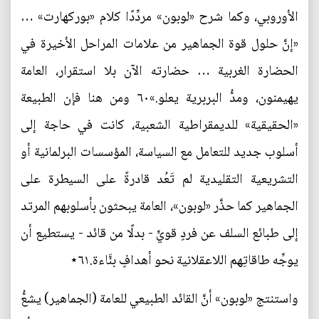
الأوروبي، وكما شرح «لوبون» مردِّدًا كلام «بوركهارت» …
«إنَّ حلول قوة الجماهير من علامات المراحل الأخيرة في
الحضارة الغربية … حضارته الآن بلا استقرار، العامة
يهيمنون، ومدُّ البربرية يعلو.»٦٠ ومن هنا فإن الطبيعة
«الحقيقية» للديمقراطية الشعبية، كانت في حاجة إلى
أسلوب جديد للتعامل مع السياسة، المؤسسات البرلمانية أو
التشريعية التقليدية لم تَعُد قادرةً على السيطرة على
الجماهير كما حذَّر «لوبون»، العامة يبحثون بأسلوبهم المرتد
إلى طبائع السلف عن فردٍ قويٍّ - بدلًا من قائد - يستطيع أن
يوجِّه طاقاتِهم اللاعقلانية نحو أهدافٍ بنَّاءة.٦١⋆
واستنتج «لوبون» أنَّ القائد الطبيعي للعامة (الجماهير) يشعُّ