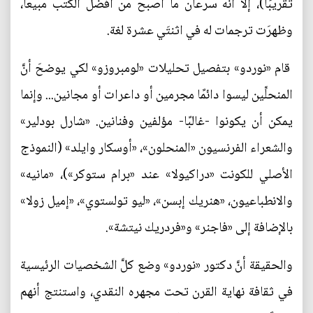
تقريبًا)، إلا أنه سرعان ما أصبح من أفضل الكتب مبيعًا،
وظهرَت ترجمات له في اثنتَي عشرة لغة.
قام «نوردو» بتفصيل تحليلات «لومبروزو» لكي يوضحَ أنَّ
المنحلِّين ليسوا دائمًا مجرمين أو داعرات أو مجانين... وإنما
يمكن أن يكونوا -غالبًا- مؤلفين وفنانين. «شارل بودلير»
والشعراء الفرنسيون «المنحلون»، «أوسكار وايلد» (النموذج
الأصلي للكونت «دراكيولا» عند «برام ستوكر»)، «مانيه»
والانطباعيون، «هنريك إبسن»، «ليو تولستوي»، «إميل زولا»
بالإضافة إلى «فاجنر» و«فردريك نيتشة».
والحقيقة أنَّ دكتور «نوردو» وضع كلَّ الشخصيات الرئيسية
في ثقافة نهاية القرن تحت مجهره النقدي، واستنتج أنهم