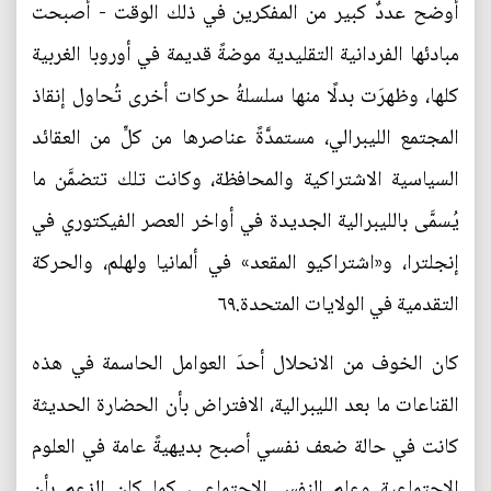
أوضح عددٌ كبير من المفكرين في ذلك الوقت - أصبحت
مبادئها الفردانية التقليدية موضةً قديمة في أوروبا الغربية
كلها، وظهرَت بدلًا منها سلسلةُ حركات أخرى تُحاول إنقاذ
المجتمع الليبرالي، مستمدَّةً عناصرها من كلٍّ من العقائد
السياسية الاشتراكية والمحافظة، وكانت تلك تتضمَّن ما
يُسمَّى بالليبرالية الجديدة في أواخر العصر الفيكتوري في
إنجلترا، و«اشتراكيو المقعد» في ألمانيا ولهلم، والحركة
التقدمية في الولايات المتحدة.٦٩
كان الخوف من الانحلال أحدَ العوامل الحاسمة في هذه
القناعات ما بعد الليبرالية، الافتراض بأن الحضارة الحديثة
كانت في حالة ضعف نفسي أصبح بديهيةً عامة في العلوم
الاجتماعية وعلم النفس الاجتماعي، كما كان الزعم بأن