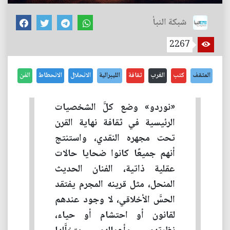
شبكة النبأ
2267
المثقف
كتب
الغرب
ثقافة
الليبرالية
الانحلال
الانحطاط
الفن
«نوردو» وضع كلَّ الشخصيات
الرئيسية في ثقافة نهاية القرن
تحت مجهره النقدي، واستنتج
أنهم جميعًا كانوا ضحايا حالات
عقلية ذاتية، الفنان الحديث
المنحل، مثل قرينه المجرم يفتقد
الحسَّ الأخلاقي، لا وجود عندهم
لقانون أو احتشام أو حياء،