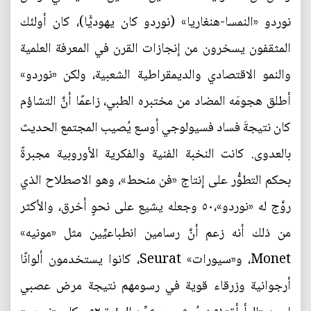
نوردو «النمسا-هنغاريا» (نوردو كان يهوديًّا)، كان أولئك
المثقفون يسخرون من إنجازات القرن في المعرفة العلمية
والنمو الاقتصادي والديمقراطية الشعبية، ولكن «نوردو»
أطلق هجومَه المضاد من مختبره الطبي، زاعمًا أنَّ التشاؤم
كان نتيجةَ فساد فسيولوجي أوسع يُصيب المجتمع الحديث
بالعدوى. كانت النخبة الفنية والفكرية الأوروبية مجبرةً
بحكم التطوُّر على إنتاج «فن منحط»، وهو الاصطلاح الذي
روَّج له «نوردو»،٥٠ وجعله يشيع على نحوٍ أخرق، والأكثر
من ذلك أنه زعم أنَّ رسامين انطباعيِّين مثل «مونيه»
Monet، و«سيورات» Seurat، كانوا يستخدمون ألوانًا
أرجوانية وزرقاء قوية في رسومهم نتيجة مرض عصبي