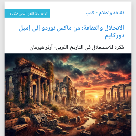
ثقافة وإعلام
-
كتب
الأحد 26 كانون الثاني 2025
الانحلال والثقافة: من ماكس نوردو إلى إميل
دوركايم
فكرة الاضمحلال في التاريخ الغربي- آرثر هيرمان