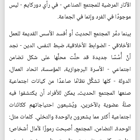
الآثار المرضية للمجتمع الصناعي - في رأي دوركايم - ليس
موجودًا في الفرد وإنما في الجماعة.
بينما دمَّر المجتمع الحديث أو أفسد الأسس القديمة للعمل
الأخلاقي - الضوابط الأخلاقية، ضبط النفس، الدين - نجد
أنَّ أُسُسًا جديدة قد حلَّت محلَّها على شكل تضامن
اجتماعي - الأسرة البرجوازية، المؤسسة، اتحاد العمال،
الدولة - كلها تشكِّل نظامًا صاعدًا من كيانات اجتماعية
صنعها المجتمع الحديث، يمكن للأفراد أن يكتشفوا فيه
صلةً عضوية بالآخرين، ويُشبعون احتياجاتهم ككائنات
اجتماعية أكثر مما يشعرون بالوحدة والتخلي. كلمات مثل:
الوحدة، التضامن، المجتمع، أصبحت رموزًا لآمال أشخاص؛