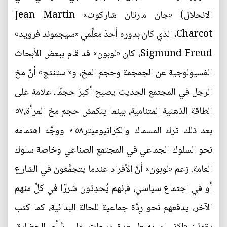
الانحلال) «جان مارتان شاركوت» Jean Martin
Charcot، الذي كان بدوره أحدَ معلِّمي «سيجموند فرويد»
Sigmund Freud، كان «لوبون» قد قام ببعض الأبحاث
الفسيولوجية عن الجمجمة وحجم المخ، و«استنتج» أنَّ مخ
الرجل في المجتمع الحديث يصبح أكبرَ حجمًا، علامة على
الطاقة الذهنية المتنامية، بينما ينكمش حجم مخ المرأة،٥٧
بعد ذلك ترك المسماك والكرانيوميتر٥٨⋆ ووجَّه اهتمامه
نحو السلوك الجماعي في المجتمع الصناعي وخاصة سلوك
العامة. زعم «لوبون» أنَّ الأفراد عندما يتجمَّعون في الشارع
أو في اجتماع سياسي، فإنهم يُحدِثون شررًا في كلٍّ منهم
الآخر، يدفعهم نحو رِدَّة جماعية للحالة البدائية، كما كتب