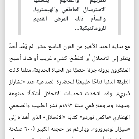
نظرتهم وأعمالهم يتخلَّلها
الاسترسال العاطفي والهيستريا،
والسأم ذلك المرض القديم
للرومانتيكية...
مع بداية العقد الأخير من القرن التاسع عشر، لم يَعُد أحدٌ
ينظر إلى الانحلال أو التفسُّخ كشيء غريب أو شاذ، أصبح
المفكرون يرونه جزءًا حتميًّا من الحياة الحديثة، مثلما كانت
الطبقة الدنيا نتاجًا طبيعيًّا للحضارة الصناعية عند «تشارلز
فيري»، وقد اتخذت تحديات الانحلال أشكالًا متنوعة
جديدة ومروعة؛ ففي سنة ١٨٩٢م نشر الطبيب والصحفي
الهنغاري «ماكس نوردو» كتابَه «الانحلال» الذي أهداه إلى
«سيزار لومبروزو»، وبالرغم من حجمه الكبير (٦٠٠ صفحة