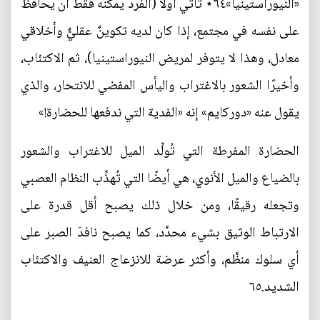
«النيوراستينيا»٦٤⋆ تأتي أولًا (الفرد يمكنه فقط أن يحافظ
على نفسه في مجتمع، إذا كان لديه تكوينٌ عقليٌّ وأخلاقي
معادل، وهذا لا يتوفر لمريض النيوراستينيا)، ثم الاكتئاب،
وأخيرًا الشعور بالاغتراب واليأس المفضي للانتحار، والذي
يقول عنه «دوركايم» إنه «الفدية التي ندفعها للحضارة!»
الحضارة المفرطة التي تُولِّد الميل للاغتراب والشعور
بالضياع والميل الأنوي، هي أيضًا التي تُهذِّب النظام العصبي
وتجعله رقيقًا، ومن خلال ذلك يصبح أقل قدرة على
الارتباط الوثيق بشيء محدَّد، كما يصبح نافدَ الصبر على
أي سلوك منظَّم، وأكثر عرضة للانزعاج العنيف والاكتئاب
الشديد.٦٥