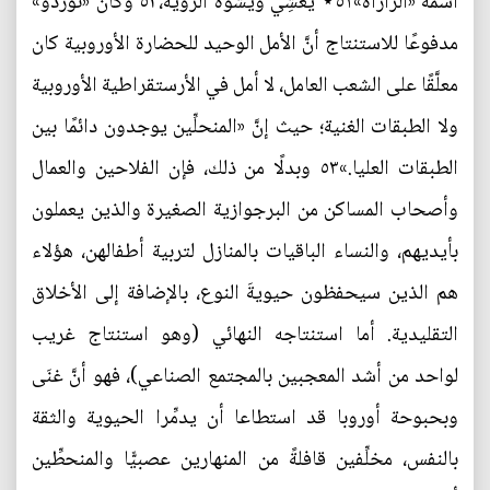
اسمه «الرأرأة»٥١⋆ يُعشِي ويشوِّه الرؤية،٥٢ وكان «نوردو»
مدفوعًا للاستنتاج أنَّ الأمل الوحيد للحضارة الأوروبية كان
معلَّقًا على الشعب العامل، لا أمل في الأرستقراطية الأوروبية
ولا الطبقات الغنية؛ حيث إنَّ «المنحلِّين يوجدون دائمًا بين
الطبقات العليا.»٥٣ وبدلًا من ذلك، فإن الفلاحين والعمال
وأصحاب المساكن من البرجوازية الصغيرة والذين يعملون
بأيديهم، والنساء الباقيات بالمنازل لتربية أطفالهن، هؤلاء
هم الذين سيحفظون حيويةَ النوع، بالإضافة إلى الأخلاق
التقليدية. أما استنتاجه النهائي (وهو استنتاج غريب
لواحد من أشد المعجبين بالمجتمع الصناعي)، فهو أنَّ غنَى
وبحبوحة أوروبا قد استطاعا أن يدمِّرا الحيوية والثقة
بالنفس، مخلِّفين قافلةً من المنهارين عصبيًّا والمنحطِّين