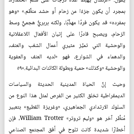
يقول: «الإنسان يهبط عدة درجات على سُلَّم الحضارة،
بمجرد أن يكون جزءًا من زحام أو حشد منظَّم.» «وهو
بمفرده» قد يكون فردًا مهذَّبًا، ولكنه بربريٌّ هجميٌّ وسط
الزحام، ويصبح قادرًا على إتيان الأفعال اللاعقلانية
والوحشية التي تميِّز مثيري أعمال الشغب والعنف،
والدهماء في الشوارع، فهو «لديه العنف والعفوية
والوحشية «وكذلك» حمية وبطولة الكائنات البدائية.»٥٩
وحيث إنَّ الحياة المدينية الحديثة والسياسات
الديمقراطية تخلق الكثير من الفرص لمثل هذا النوع من
السلوك الارتدادي الجماهيري، «وغريزة القطيع» بتعبير
مُنظِّر آخر هو «وليم تروتر» William Trotter، فإن
أخطارًا شديدة كانت تلوح في أفق المجتمع الصناعي