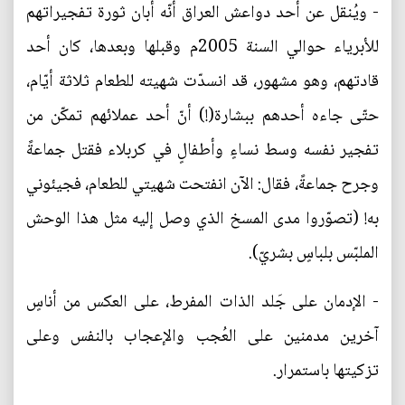
- ويُنقل عن أحد دواعش العراق أنّه أبان ثورة تفجيراتهم
للأبرياء حوالي السنة 2005م وقبلها وبعدها، كان أحد
قادتهم، وهو مشهور، قد انسدّت شهيته للطعام ثلاثة أيّام،
حتّى جاءه أحدهم ببشارة(!) أنّ أحد عملائهم تمكّن من
تفجير نفسه وسط نساءٍ وأطفالٍ في كربلاء فقتل جماعةً
وجرح جماعةً، فقال: الآن انفتحت شهيتي للطعام، فجيئوني
به! (تصوّروا مدى المسخ الذي وصل إليه مثل هذا الوحش
الملبّس بلباسٍ بشريّ).
- الإدمان على جَلد الذات المفرط، على العكس من أناسٍ
آخرين مدمنين على العُجب والإعجاب بالنفس وعلى
تزكيتها باستمرار.