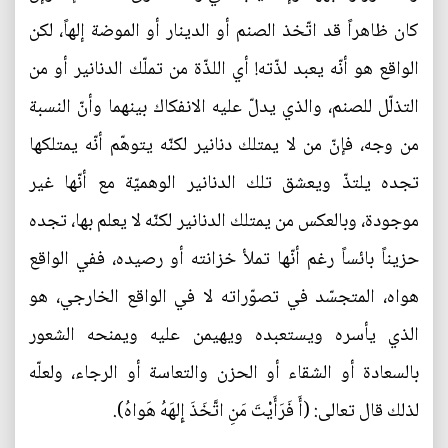
كان ظاهراً قد اتّخذ الصنم أو الدينار أو الموضة إلهاً، لكن
الواقع هو أنّه يعبد لذّته! أي اللذّة من تملّك الدنانير أو من
التذلّل للصنم، والذي يدلّ عليه الانفكاك بينهما وأنّ النسبة
من وجه، فإنّ من لا يمتلك دنانير لكنّه يتوهّم أنّه يمتلكها
تجده يلتذّ ويعشق تلك الدنانير الوهميّة مع أنّها غير
موجودة، وبالعكس من يمتلك الدنانير لكنّه لا يعلم بها، تجده
حزيناً بائساً رغم أنّها تملأ خزانته أو رصيده، ففي الواقع
هواه، المتجسّد في تصوّراته لا في الواقع الخارجي، هو
الذي يأسره ويستعبده ويهيمن عليه ويمنحه الشعور
بالسعادة أو الشقاء أو الحزن والتعاسة أو الرجاء، ولعلّه
لذلك قال تعالى: (أَ فَرَأَيْتَ مَنِ اتَّخَذَ إِلهَهُ هَواهُ).