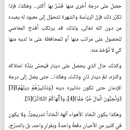
حصل على درجة أخرى منها فَسُرّ بها أكثر... وهكذا، فإذا
تكرّر ذلك فإنّ الرياسة والشهرة تتحوّل إلى معبود له يعبده
من دون الله تعالى، ولذلك قد يرتكب أفدح المعاصي
للحصول على مراتب منها أو للمحافظة على ما لديه منها
كي لا تُؤخذ منه.
وكذلك حال الذي يحصل على دينار فيَحسّ بلذّة امتلاكه
وكنزه، ثمّ دينار ثانٍ وثالث، وهكذا... حتى يصل إلى درجة
الإدمان حتى تكون دنانيره دينه (وَدَنَانِيرُهُمْ دِينُهُمْ)[3]
(وَتُحِبُّونَ الْمالَ حُبًّا جَمًّا)[4]، و(أَلْهاكُمُ التَّكاثُرُ)[5].
وهكذا يكون اتّخاذ الأهواء آلهة اتّخاذاً تدريجيّاً، ولا يكون
في كثير من الأحيان دفعةً واحدةً وبقرارٍ واحد، بل بالتدرّج،