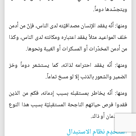
ويتجسّدها دوماً.
ومنها: أنّه يفقد الإنسان مصداقيّته لدى الناس، فإنّ من أدمن
خلف المواعيد مثلاً يفقد اعتباره ومكانته لدى الناس، وكذا
من أدمن المخدّرات أو المسكرات أو الغيبة ونحوها.
ومنها: أنّه يفقد احترامه لذاته، كما يستشعر دوماً وخز
الضمير والشعور بالذنب إلا لو مسخ تماماً.
ومنها: أنّه يخاطر بمستقبله بسبب إدمانه، فكم من الذين
فقدوا فرص حياتهم الناجحة المستقبليّة بسبب هذا النوع
من الإدمان أو ذاك.
استخدِم نظام الاستبدال