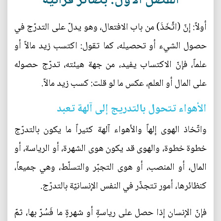
الفصل الأول: بصائر قرآنية
أولاً: إنّ (اتَّخَذَ) من باب الافتعال، وهو يدلّ على التدرّج في
حصول الشيء أو تحصيله، كما تقول: اكتسب زيد مالاً أو
علماً، فإنّ الاكتساب يفيد، من جهة هيئته، تدرّج حصوله
على المال أو العلم، عكس ما لو قلت: كسب زيد مالاً.
الأهواء تتحول بالتدريج إلى آلهة تعبد
واتّخاذ الهوى إلهاً والأهواء آلهة كثيراً ما يكون بالتدرّج
خطوة خطوة، والهوى قد يكون هوى الشهرة، أو الرياسة، أو
المال، أو المنصب، أو هوى التجبّر والتسلّط، وهي جميعاً،
كنظائرها، أمور تتجذّر في النفس الإنسانيّة بالتدرّج.
فإنّ الإنسان إذا حصل على رياسةٍ أو شهرةٍ ما فَسُرّ بها، ثمّ