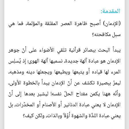
المقدمة:
(الإدمان) أصبح ظاهرة العصر المقلقة والمؤلمة، فما هي
سبل مكافحته؟
يبدأ البحث ببصائر قرآنية تلقي الأضواء على أنّ جوهر
الإدمان هو عبادة آلهة جديدة، نسميها آلهة الهوى؛ إذ يُسلِس
المرء لها قياده أو يتبعها ويطيعها ويجعلها دينه ومذهبه،
ليمرّ ببصيرة تكشف عن أنّ الإدمان يبدأ بالخطوة الأولى،
وأنّه ههنا يكمن مفتاح الحلّ نفسه! ليشير بعدها إلى أنّ
الإدمان لا يعني عبادة الدنانير أو الأصنام أو المخدّرات، بل
يعني عبادة اللذّة والشهوة أوّلاً وبالذات، ولكن كيف؟