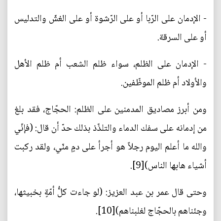
- الإدمان على الرّبا أو على الرّشوة أو على الغشّ والتدليس
أو على السرقة.
- الإدمان على الظلم، سواء ظلم الشعب أم ظلم الأهل
والأولاد أم ظلم الموظّفين.
ومن أبرز مصاديق المدمنين على الظلم: الحجّاج، فقد بلغ
من إدمانه على سفك الدماء والتلذّذ بذلك حدّ أن قال: (فإنّي
والله ما أعلم اليوم رجلاً هو أجرأ على دمٍ منّي، ولقد ركبت
أشياء هابها الناس)[9].
وحتى قال عمر بن عبد العزيز: (لو جاءت كلُّ أمّةٍ بخبيثها،
وجئناهم بالحجّاج لغلبناهم)[10].