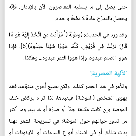
حتى يصل إلى ما يسمّيه المعاصرون الآن بالإدمان، فإنّه
يحصل بالتدرّج عادةً لا دفعةً واحدة.
وقد ورد في الحديث: (وقَوْلُهُ (أَ فَرَأَيْتَ مَنِ اتَّخَذَ إِلهَهُ هَواهُ)
قَالَ: نَزَلَتْ فِي قُرَيْشٍ، كُلَّمَا هَوَوْا شَيْئاً عَبَدُوهُ)[6]. فإذا
هووا الصنم عبدوه، وإذا هووا التمر عبدوه... وهكذا.
الآلهة العصرية!
والأمر في هذا العصر كذلك، ولكن بصيغ أخرى متنوّعة، فقد
يهوى الشخص (الموضة) فيعبدها، لذا تراه يركض خلف
الموضة وإن كانت مكلفة جدّاً أو ضارّة أو غريبة، وما أكثر
من تدور حياتهم حول الموضة: في تسريحة الشعر مهما
بدت شاذّة، أو في اقتناء أنواع الساعات أو الآيفونات أو