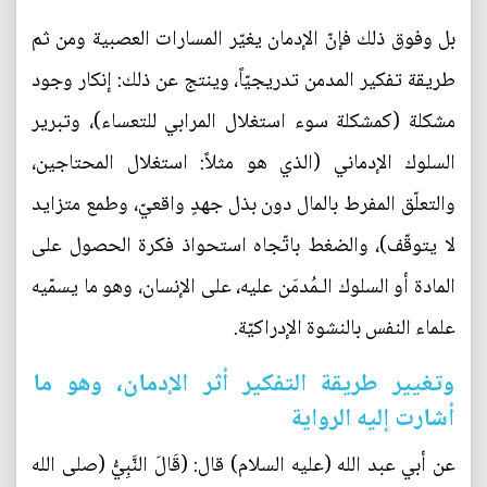
بل وفوق ذلك فإنّ الإدمان يغيّر المسارات العصبية ومن ثم
طريقة تفكير المدمن تدريجيّاً، وينتج عن ذلك: إنكار وجود
مشكلة (كمشكلة سوء استغلال المرابي للتعساء)، وتبرير
السلوك الإدماني (الذي هو مثلاً: استغلال المحتاجين،
والتعلّق المفرط بالمال دون بذل جهدٍ واقعيّ، وطمع متزايد
لا يتوقّف)، والضغط باتّجاه استحواذ فكرة الحصول على
المادة أو السلوك الـمُدمَن عليه، على الإنسان، وهو ما يسمّيه
علماء النفس بالنشوة الإدراكيّة.
وتغيير طريقة التفكير أثر الإدمان، وهو ما
أشارت إليه الرواية
عن أبي عبد الله (عليه السلام) قال: (قَالَ النَّبِيُّ (صلى الله