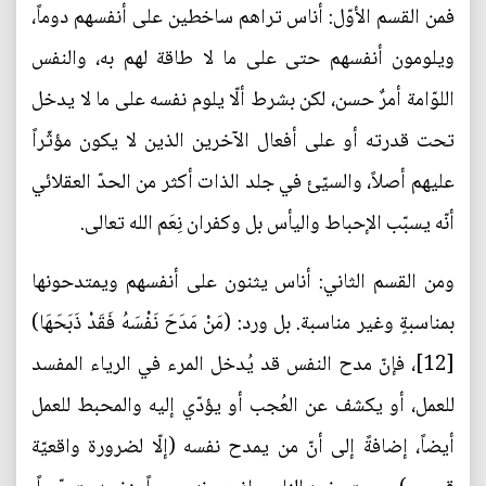
فمن القسم الأوّل: أناس تراهم ساخطين على أنفسهم دوماً،
ويلومون أنفسهم حتى على ما لا طاقة لهم به، والنفس
اللوّامة أمرٌ حسن، لكن بشرط ألّا يلوم نفسه على ما لا يدخل
تحت قدرته أو على أفعال الآخرين الذين لا يكون مؤثّراً
عليهم أصلاً، والسيّئ في جلد الذات أكثر من الحدّ العقلائي
أنّه يسبّب الإحباط واليأس بل وكفران نِعَم الله تعالى.
ومن القسم الثاني: أناس يثنون على أنفسهم ويمتدحونها
بمناسبةٍ وغير مناسبة. بل ورد: (مَنْ مَدَحَ نَفْسَهُ فَقَدْ ذَبَحَهَا)
[12]، فإنّ مدح النفس قد يُدخل المرء في الرياء المفسد
للعمل، أو يكشف عن العُجب أو يؤدّي إليه والمحبط للعمل
أيضاً، إضافةً إلى أنّ من يمدح نفسه (إلّا لضرورة واقعيّة