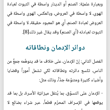
وبعبارة علميّة: الصنم أو الدينار واسطة في الثبوت لعبادة
الهوى، لا واسطة في العروض، وبالعكس، الهوى واسطة في
العروض لعبادة الصنم، أي هو المعبود حقيقة، لا واسطة في
الثبوت لعبادته (أي الصنم) وقد يقال غير ذلك[8].
دوائر الإدمان ونطاقاته
الفصل الثاني: إنّ الإدمان، على خلاف ما قد يتوهّمه جمعٌ من
الناس، تتّسع دائرته ونطاقاته لكي تشمل أموراً وقضايا
وأشياء كثيرة ومتنوّعة جدّاً، وذلك مثل:
- الإدمان على التسوّق، بما يُثقل ميزانيّة الأسرة، بل بما قد
يوقعها في الإسراف المحرّم قطعاً، عبر شراء بضائع لا