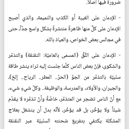
ضرورة فيها أصلاً.
- الإدمان على الغيبة أو الكذب والنميمة، والذي أصبح
الإدمان على كلٍّ منها ظاهرةً منتشرةً بشكل واسع جدّاً، حتى
في مجالس بعض الخواص، والعياذ بالله.
- الإدمان على النَّقِّ (المسمى بالعاميّة: النقنقة) والتذمّر
والشكوى، فإنّ بعض الناس كلّما جلست إليه تراه ينشر طاقة
سلبيّة بالتذمّر من الجوّ (الحرّ.. المطر.. الرياح.. إلخ)،
والجيران، والأولاد، والمدرسة، والوظيفة.. وكلّ شيءٍ شيء،
مع أنّ الناس تضجر من المتذمّر، خاصّةً وأنّ تذمّره لا يقدّم
شيئاً ولا يؤخّر، بل قد يؤخّر، لأنّه بدل أن ينشغل بعلاج
المشكلة يكتفي بتفريغ شحنته السلبيّة عبر النقنقة