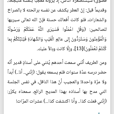
قصوى) سيستصغره الناس، إذ يرونه معجباً بنفسه متبجّحاً،
وقديماً قيل: إنّ العطر يكشف عن نفسه برائحته لا بالصراخ
والشعارات، فلو كانت أفعالك حسنة فإنّ الله تعالى سيريها
للصالحين: (وَقُلِ اعْمَلُوا فَسَيَرَى اللَّهُ عَمَلَكُمْ وَرَسُولُهُ
وَالْمُؤْمِنُونَ وَسَتُرَدُّونَ إِلى‏ عالِمِ الْغَيْبِ وَالشَّهادَةِ فَيُنَبِّئُكُمْ بِما
كُنْتُمْ تَعْمَلُونَ)[13]، وإلّا كانت وبالاً عليك.
ومن الطريف أنّني سمعت أحدهم يُثني على أستاذٍ قدير أنّه
حضر درسه عدّة سنوات فلم يسمعه يقول: (إنّني.. أنا..) أبداً
ولا مرّة واحدة! والعجيب أنّ هذا الناقل، في نفس الجلسة
التي مدح بها أستاذه بهذا المديح الرائع، سمعناه يكرّر:
(إنّني فعلت كذا.. وأنا اكتشفت كذا...) عشرات المرّات!