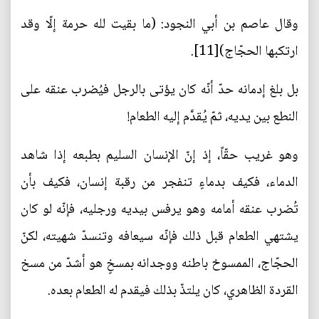
وقال عاصم بن أبي النجود: (ما بقيت لله حرمة إلّا وقد
ارتكبها الحجّاج)[11].
بل بلغ إدمانه حدّ أنّه كان يؤتى بالرجل فيُضرب عنقه على
النطع بين يديه، ثمّ يُقدَّم إليه الطعام!
وهو غريب حقّاً، إذ إنّ الإنسان السليم بطبعه إذا شاهد
الدماء، فكيف بدماءٍ تنفجر من رقبة إنسان، فكيف بأن
تُضرب عنقه أمامه وهو يرفس بيديه ورجليه، فإنّه لو كان
يشتهي الطعام قبل ذلك فإنّه سيعافه وتنسدّ شهيته، لكنّ
الحجّاج، الممسوخ باطنه ووجدانه بمسخٍ هو أشدّ من مسخ
القردة الظاهري، كان يلتذّ بذلك فيقدم له الطعام بعده.