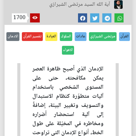
آية الله السيد مرتضى الشيرازي
1700
القرآن
مرتضى الشيرازي
عادات
السلوك
العبادة
تفسير القرآن
الادمان
الاهواء
الإدمان الذي أصبح ظاهرة العصر
يمكن مكافحته، حتى على
المستوى الشخصي باستخدام
آليات متطوّرة كنظام الاستبدال
والتسويف وتغيير البيئة، إضافةً
إلى آلية استحضار أضراره
ومخاطره في المخيّلة على طول
الخط، أنواع الإدمان التي تراوحت