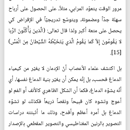
مرور الوقت يتعوّد المرابي، مثلاً، على الحصول على أرباح
سهلة جدّاً ومضمونة، ويتوسّع تدريجيّاً في الإقراض كي
يحصل على متعة أكبر ولذا قال تعالى: (الَّذينَ يَأْكُلُونَ الرِّبا
لا يَقُومُونَ إِلاَّ كَما يَقُومُ الَّذي يَتَخَبَّطُهُ الشَّيْطانُ مِنَ الْمَسِّ)
[15].
بل اكتشف علماء الأعصاب أنّ الإدمان لا يغيّر من كيمياء
الدماغ فحسب، بل إنّه يمكن أن يغيّر بنية الدماغ نفسها، أي
أنّه يشوّه الدماغ، فكما أن الشكل الظاهري كالأنف أو الفم لو
أعوج وتشوه كان قبيحاً ونقصاً ذريعاً فكذلك لو تشوّه
الدماغ بل أمره أعظم وأفدح، وذلك ما أثبتته دراسات
التصوير بالرنين المغناطيسي والتصوير المقطعي بالإصدار