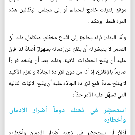
موقع إنترنت خادجٍ للحياء، أو إلى مجلس البطّالين هذه
المرة فقط.. وهكذا.
وأمّا البقاء: فإنّه بحاجةٍ إلى اتّباع مخطّطٍ متكامل، ذلك أنّ
المدمن لا يتيسّر له أن يقلع عن إدمانه بسهولةٍ أصلاً، لذا فإنّ
عليه أن يتّبع الخطوات الآتية، وذلك بعد أن يتّخذ قراراً
صارماً بالإقلاع، إذ أنه من دون الإرادة الجادّة والعزم الأكيد
لا يفلح عادةً، فمع الإرادة الجادّة عليه أن يتّبع الآليّات التالية
التي تسهّل عليه الأمر جدّاً:
استحضِر في ذهنك دوماً أضرار الإدمان
وأخطاره
أوّلاً: أن يستحضر في ذهنه أضرار الإدمان وأخطاره