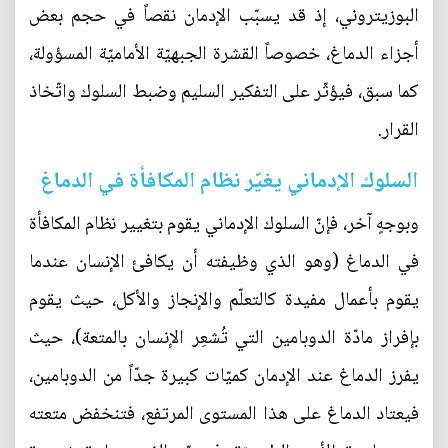
البوزيتروني، إذ قد يسبّب الإدمان نقصاً في حجم بعض
أجزاء الدماغ، خصوصاً القشرة الجبهيّة الأماميّة المسؤولة،
كما سبق، فيؤثّر على التفكير السليم وضبط السلوك واتّخاذ
القرار.
السلوك الإدماني يغيّر نظام المكافأة في الدماغ
وبوجهٍ آخر، فإنّ السلوك الإدماني يقوم بتغيير نظام المكافأة
في الدماغ (وهو الذي وظيفته أن يكافئ الإنسان عندما
يقوم بأعمال مفيدة كالتعلّم والإنجاز والأكل، حيث يقوم
بإفراز مادّة الدوبامين التي تُشعِر الإنسان بالمتعة)، حيث
يفرز الدماغ عند الإدمان كميّات كبيرة جدّاً من الدوبامين،
فيعتاد الدماغ على هذا المستوى المرتفع، فتنخفض متعته