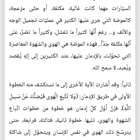
السيّارات مهما كانت غالية، مكلفة، أو حتّى مزعجة،
كالموضة التي جرى عليها الكثير في عمليّات تجميل الوجه
والأنف و... رغم أنّها كثيراً ما تفشل، وكثيراً ما تضرّ، على
أنّها مكلفة جدّاً.. فهذه الموضة هي الهوى والشهوة المعاصرة
التي تحوّلت، بالإدمان عليها، عند الكثيرين إلى إلهٍ يُقصد
ويُعبد، لا سمح الله.
ثانياً: وقد أشارت الآية الأخرى إلى ما نستكشف منه الخطوة
الأولى في طريق الإدمان: (وَلا تَتَّبِعِ الْهَوى‏ فَيُضِلَّكَ عَنْ سَبيلِ
اللَّهِ)، فإنّ أوّل كلّ إدمان هو خطوة من خطوات اتّباع
الشهوة والهوى، تليها خطوة ثانية، فثالثة، فرابعة، حتى
يترسّخ ذلك الهوى في نفس الإنسان ويتحوّل إلى شاكلة