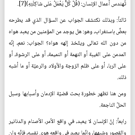
تُهندس أعمال الإنسان: (قُلْ كُلٌّ يَعْمَلُ عَلى‏ شاكِلَتِهِ)[7].
ثالثاً: وبذلك نكتشف الجواب عن السؤال الذي قد يطرحه
بعضٌ باستغراب، وهو: هل يوجد من المؤمنين من يعبد هواه
من دون الله تعالى ويتّخذ إلهه هواه؟ الجواب: نعم، إنّه
المدمن على الغيبة أو التهمة أو النميمة، أو على الرشوة، أو
على الربا، أو على ظلم الزوجة والأولاد والرعيّة أو ما أشبه
ذلك.
ومن هنا تظهر خطورة بحث قضيّة الإدمان وأسبابها وسبل
الحلّ الناجعة.
رابعاً: إنّ الإنسان لا يعبد، في واقع الأمر، الأصنام والدنانير
والقصور وشبهها، وإنّما يعبد في واقعه هوى نفسه، فإنّه وإن