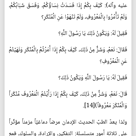
عليه وآله): كَيْفَ بِكُمْ إِذَا فَسَدَتْ نِسَاؤُكُمْ، وَفَسَقَ شَبَابُكُمْ،
وَلَمْ تَأْمُرُوا بِالْمَعْرُوفِ، وَلَمْ تَنْهَوْا عَنِ الْمُنْكَرِ؟
فَقِيلَ لَهُ: وَيَكُونُ ذَلِكَ يَا رَسُولَ اللَّهِ؟
فَقَالَ: نَعَمْ، وَشَرٌّ مِنْ ذَلِكَ، كَيْفَ بِكُمْ إِذَا أَمَرْتُمْ بِالْمُنْكَرِ وَنَهَيْتُمْ
عَنِ الْمَعْرُوفِ؟
فَقِيلَ لَهُ: يَا رَسُولَ اللَّهِ وَيَكُونُ ذَلِكَ؟
قَالَ: نَعَمْ، وَشَرٌّ مِنْ ذَلِكَ، كَيْفَ بِكُمْ إِذَا رَأَيْتُمُ الْمَعْرُوفَ مُنْكَراً
وَالْمُنْكَرَ مَعْرُوفاً)[14].
ولذا يعدّ الطبّ الحديث الإدمان مرضاً دماغيّاً مزمناً مؤثّراً
على ثلاثة أمور متسلسلة: التفكير، والإرادة، والسلوك، فمع