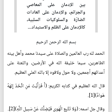
بين الإدمان على المعاصي
والجرائم، والإدمان على العادات
الضارّة والسلوكيات السلبية،
كالإدمان على الظلم والاستبداد...
بسم الله الرحمن الرحيم
الحمد لله رب العالمين والصلاة على سيدنا محمد وأهل بيته
الطاهرين، سيما خليفة الله في الأرضين، واللعنة على
أعدائهم أجمعين، ولا حول ولاقوه إلا بالله العلي العظيم.
قال الله العظيم في كتابه الكريم: (أَ فَرَأَيْتَ مَنِ اتَّخَذَ إِلهَهُ
هَواهُ)[1].
وقال جل اسمه: (وَلا تَتَّبِعِ الْهَوى‏ فَيُضِلَّكَ عَنْ سَبيلِ اللَّهِ)[2].