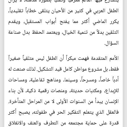
يتسارع فيها العالم معرفياً وتقنياً بصورة مذهلة، لا يزال
الطفل العربي في كثير من الأحيان يتلقى خطاباً تقليدياً،
يكرر الماضي أكثر مما يفتح أبواب المستقبل، ويقدم
التلقين بدلاً من تنمية الخيال، ويعتمد الحفظ بدل صناعة
السؤال.
الأمم المتقدمة فهمت مبكراً أن الطفل ليس متلقياً صغيراً
فقط، بل مشروع مواطن كامل قيد التشكيل. لذلك صنعت له
أدباً خاصاً، ومسرحاً، وسينما، ومناهج تفاعلية، ومساحات
للإبداع، ومكتبات حديثة، ومنصات رقمية ذكية، لأن بناء
الإنسان يبدأ من السنوات الأولى لا من المراحل المتأخرة.
فالعقل الذي يتعلم التفكير الحر في طفولته، يصبح أكثر
قدرة على حماية مجتمعه من التطرف والعنف والانغلاق