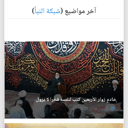
آخر مواضيع (
شبكة النبأ
)
خادم زوار الأربعين كتب لنفسه فخرا لا يزول
الخميس 06 آب 2026