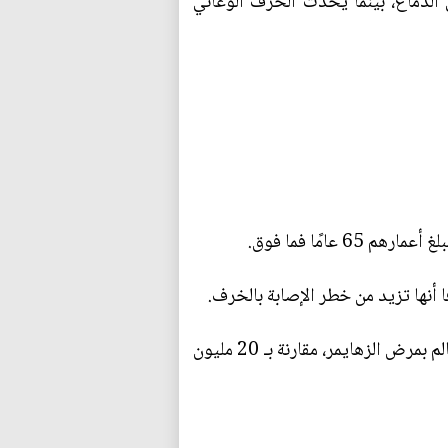
لدماغ، بينما يحدث الخرف الوعائي
مًا فما فوق.
• الجنس النساء أكثر عرضة من الرجال للإصابة بالخرف. وفي عام 2020، أصيبت 35 مليون امرأة حول العالم بمرض الزهايمر، مقارنة بـ 20 مليون