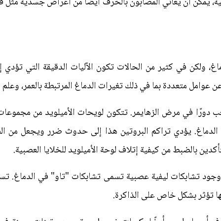
سية، يمكن أن يعاني المصابون بالخرف أيضًا من أعراض جسدية مثل فق
ن عوامل متعددة بما في ذلك تغيرات الدماغ المرتبطة بالعمر، وعلم ال
ب دورًا في مرض الزهايمر. تتكون لويحات الأميلويد من مجموعات 
ي الدماغ. يؤدي تراكم البروتين هذا إلى حدوث ضرر ويجعل من ال
تأكدين بالضبط من كيفية إتلاف لوحة الأميلويد للخلايا العصبية.
جود تشابكات ليفية عصبية تسمى تشابكات "تاو" في الدماغ. تسبب
نها تؤثر بشكل خاص على الذاكرة.