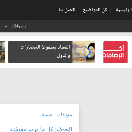
الرئيسية
|
كل المواضيع
|
اتصل بنا
آراء وافكار
س
بعين كتب لنفسه
الفساد وسقوط الحضارات
والدول
منوعات
-
صحة
الخرف: كل ما تريد معرفته