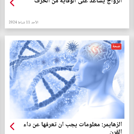
الزواج يساعد على الوقاية من الخَرَف
الأحد 11 شباط 2024
صحة
الزهايمر: معلومات يجب ان تعرفها عن داء
القرن