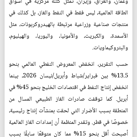
وعُمان، والعراق، وإيران، تمثل كتلة مركزية في أسواق
الطاقة العالمية، ليس فقط في النفط والغاز، بل كذلك في
منتجات صناعية وزراعية مرتبطة بالهيدروكربونات، مثل
الأسمدة، والكبريت، والأمونيا، واليوريا، والهيليوم،
والبتروكيماويات.
حسب التقرير، انخفض المعروض النفطي العالمي بنحو
13.5% بين فبراير/شباط وأبريل/نيسان 2026، بينما
انخفض إنتاج النفط في اقتصادات الخليج بنحو 45% في
أبريل. كما توقفت صادرات الغاز الطبيعي المسال من
المنطقة بسبب الأضرار التي لحقت بمنشآت إنتاج رئيسية،
خصوصًا في قطر. وتقدر المنظمة أن إمدادات الغاز العالمية
أصبحت أقل بنحو 15% مما كان متوقعًا سابقًا بسبب