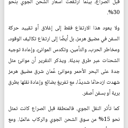
قبل الصراع، بينما ارتفعت أسعار الشحن الجوي بنحو
30%.
ولا يعود هذا الارتفاع فقط إلى إغلاق أو تقييد حركة
السفن في مضيق هرمز، بل أيضًا إلى ارتفاع تكاليف الوقود،
ومخاطر الحرب، والتأمين، وتكدس الموانئ، وإعادة توجيه
الشحنات عبر طرق بديلة. ويذكر التقرير أن موانئ مثل
جدة على البحر الأحمر وموانئ عُمان شرق مضيق هرمز
شهدت ازدحامًا شديدًا، مع تفريغ بضائع وإعادة نقلها بطرق
برية أو بسفن أصغر.
كما تأثر النقل الجوي. فالمنطقة قبل الصراع كانت تمثل
نحو 15% من سوق الشحن الجوي والركاب عالميًا. ومع