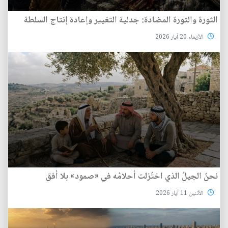
الثورة والثورة المضادة: جدلية التغيير وإعادة إنتاج السلطة
الأربعاء 20 آيار 2026
نحنُ الجيلُ الذي اختُزلت أحلامُه في «صمود» بلا أفق
الأثنين 11 آيار 2026