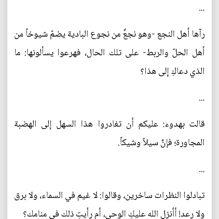
...
رآها أهل النجع -وهو نجعٌ من نجوع البادية يضمّ شيوخاً من
أهل الحلّ والربط- على تلك الحال، فهرعوا يسألونها: ما
الذي دعاكِ إلى هذا؟
...
قالت بهدوء: عليكم أن تغادروا هذا السهل إلى الهضبة
المجاورة؛ فإنَّ سيلاً وشيكاً.
...
تبادلوا النظرات ساخرين، وقالوا: لا غيم في السماء، ولا برق
ولا رعد! أأنزل الله عليكِ الوحي، أم رأيتِ ذلك في منامك؟