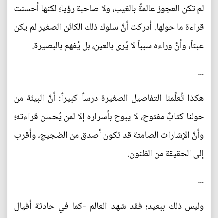
لم تكن العجوز عالمةً بالغيب، ولا صاحبة رؤيا؛ لكنها أحسنت
قراءة ما حولها. أدركت أنَّ سلوك ذلك الكائن الصغير لم يكن
عبثاً، وأنَّ وراءه سبباً لا يُرى بالعين، بل يُفهم بالبصيرة.
...
هكذا تُعلِّمنا التفاصيل الصغيرة درساً كبيراً: أنَّ البيئة من
حولنا كتابٌ مفتوح، لا يبوح بأسراره إلا لمن يُحسن قراءته؛
وأنَّ الإشارات الصامتة قد تكون أصدق من الضجيج، وأقرب
إلى الحقيقة من الظنون.
...
وليس ذلك ببعيد؛ فقد شهد العالم -كما في حادثة أفيال