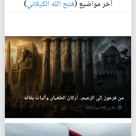
آخر مواضيع (
فتح الله الكيلاني
)
من فرعونَ إلى الزعيم.. أركانُ الطغيان وآلياتُ بقائه
الأثنين 06 تموز 2026