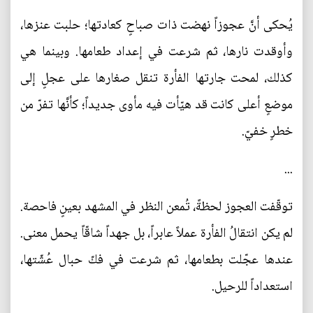
يُحكى أنَّ عجوزاً نهضت ذات صباحٍ كعادتها؛ حلبت عنزها،
وأوقدت نارها، ثم شرعت في إعداد طعامها. وبينما هي
كذلك، لمحت جارتها الفأرة تنقل صغارها على عجلٍ إلى
موضعٍ أعلى كانت قد هيّأت فيه مأوى جديداً؛ كأنَّها تفرّ من
خطرٍ خفيّ.
...
توقّفت العجوز لحظةً، تُمعن النظر في المشهد بعينٍ فاحصة.
لم يكن انتقالُ الفأرة عملاً عابراً، بل جهداً شاقّاً يحمل معنى.
عندها عجّلت بطعامها، ثم شرعت في فكّ حبال عُشّتها،
استعداداً للرحيل.