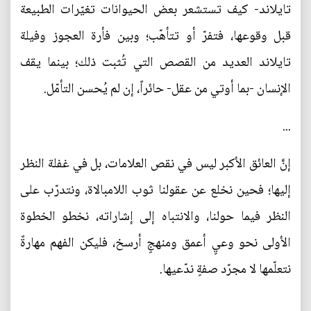
تايلاند- كيف تستشعر بعض الحيوانات تغيّرات الطبيعة
قبل وقوعها، فتفرّ أو تتأهّب؛ وبين فأرة العجوز وفيلة
تايلاند العديد من القصص التي تُثبت ذلك؛ بينما يقف
الإنسان -بما أوتي من عقل- حائراً، إن لم يُحسن التأمّل.
...
إنَّ العائق الأكبر ليس في نقص العلامات، بل في غفلة النظر
إليها؛ فحين نخلع عن عقولنا ثوب اللامبالاة، ونتدرّب على
النظر فيما حولنا، والانتباه إلى إشاراته، نخطو الخطوة
الأولى نحو وعيٍ أعمق ومنهجٍ أرسخ، فليكن الفهم مهارةً
نتعلّمها لا مجرّد صفةٍ ندّعيها.