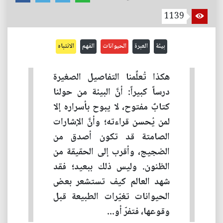
1139
بيئة
العبرة
الحيوانات
الفهم
الانتباه
هكذا تُعلِّمنا التفاصيل الصغيرة
درساً كبيراً: أنَّ البيئة من حولنا
كتابٌ مفتوح، لا يبوح بأسراره إلا
لمن يُحسن قراءته؛ وأنَّ الإشارات
الصامتة قد تكون أصدق من
الضجيج، وأقرب إلى الحقيقة من
الظنون. وليس ذلك ببعيد؛ فقد
شهد العالم كيف تستشعر بعض
الحيوانات تغيّرات الطبيعة قبل
وقوعها، فتفرّ أو...