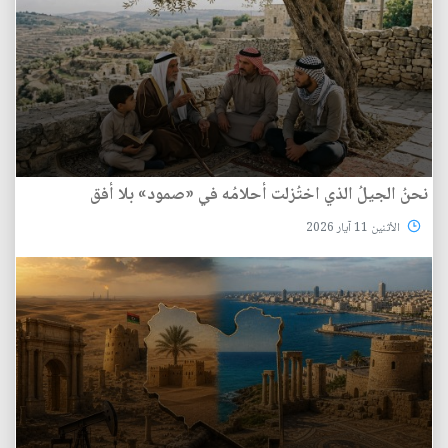
نحنُ الجيلُ الذي اختُزلت أحلامُه في «صمود» بلا أفق
الأثنين 11 آيار 2026