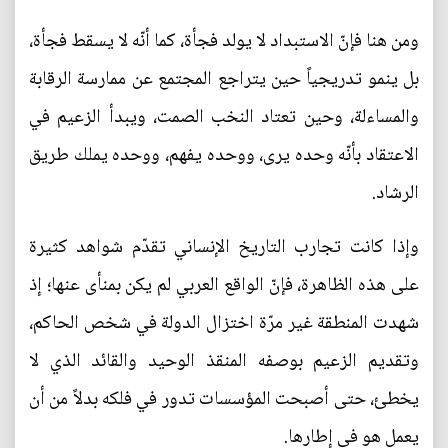
ومن هنا فإنّ الاستبداد لا يولد فجأة، كما أنّه لا يسقط فجأة،
بل ينمو تدريجياً حين يتراجع المجتمع عن ممارسة الرقابة
والمساءلة، وحين تعتاد النخب الصمت، ويبدأ الزعيم في
الاعتقاد بأنّه وحده يرى، ووحده يفهم، ووحده يملك طريق
الرشاد.
وإذا كانت تجارب التاريخ الإنساني تقدّم شواهد كثيرة
على هذه الظاهرة، فإنّ الواقع العربي لم يكن بمنأى عنها؛ إذ
شهدت المنطقة غير مرّة اختزال الدولة في شخص الحاكم،
وتقديم الزعيم بوصفه المنقذ الوحيد والقائد الذي لا
يخطئ، حتى أصبحت المؤسسات تدور في فلكه بدلاً من أن
يعمل هو في إطارها.