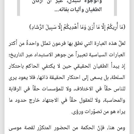
والوجوه تتبدّل، غير أنّ أركان
الطغيان وآليات بقائه...
(مَا أُرِيكُمْ إِلَّا مَا أَرَىٰ وَمَا أَهْدِيكُمْ إِلَّا سَبِيلَ الرَّشَادِ)
لعلّ هذه العبارة التي نطق بها فرعون تمثّل واحدةً من أكثر
العبارات السياسية تعبيراً عن جوهر الاستبداد عبر التاريخ؛
إذ يبدأ الطغيان الحقيقي حين لا يكتفي الحاكم باحتكار
السلطة، بل يسعى إلى احتكار الحقيقة ذاتها، فلا يعود يرى
للناس حقّاً في الاختلاف، ولا للمؤسسات حقّاً في الرقابة
والمحاسبة، ولا للعقول حقّاً في الاجتهاد خارج حدود ما
يراه هو من تصوّرات ورؤى.
ومن هنا، فإنّ الحكمة من الحضور المتكرّر لقصة موسى