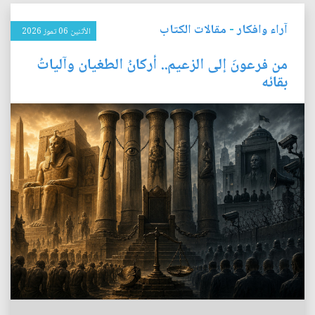
آراء وافكار
-
مقالات الكتاب
الأثنين 06 تموز 2026
من فرعونَ إلى الزعيم.. أركانُ الطغيان وآلياتُ
بقائه