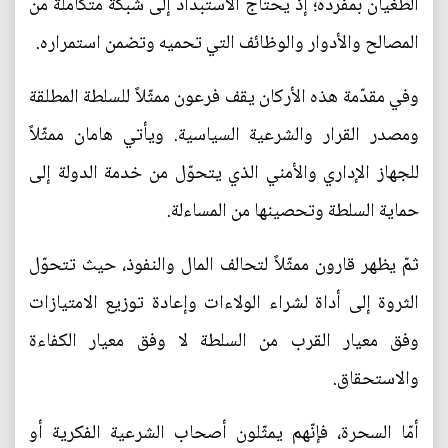
الطغيان بمفرده؛ إذ يحتاج الاستبداد إلى شبكة متكاملة من
المصالح والأدوار والوظائف التي تحميه وتضمن استمراره.
وفي مقدّمة هذه الأركان يقف فرعون ممثّلاً للسلطة المطلقة
ومصدر القرار والشرعية السياسية. ويأتي هامان ممثّلاً
للجهاز الإداري والأمني الذي يتحوّل من خدمة الدولة إلى
حماية السلطة وتحصينها من المساءلة.
ثمّ يظهر قارون ممثّلاً لتحالف المال والنفوذ، حيث تتحوّل
الثروة إلى أداة لشراء الولاءات وإعادة توزيع الامتيازات
وفق معيار القرب من السلطة لا وفق معيار الكفاءة
والاستحقاق.
أمّا السحرة، فإنّهم يمثّلون أصحاب الشرعية الفكرية أو