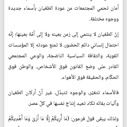
أمان تحمي المجتمعات من عودة الطغيان بأسماء جديدة
ووجوه مختلفة.
إنّ الطغيان لا ينتمي إلى زمن بعينه ولا إلى أمّة بعينها؛ إنّه
احتمال إنساني دائم الحضور، لا تمنع عودته إلا المؤسسات
القوية، والثقافة السياسية الناضجة، والوعي المجتمعي
القادر على وضع القانون فوق الأشخاص، والوطن فوق
الحكّام، والحقيقة فوق الأهواء.
فالأسماء تتغيّر، والوجوه تتبدّل، غير أنّ أركان الطغيان
وآليات بقائه تكاد تعيد إنتاج نفسها في كلّ عصر.
ولذلك يبقى قول فرعون: (مَا أُرِيكُمْ إِلَّا مَا أَرَىٰ وَمَا أَهْدِيكُمْ