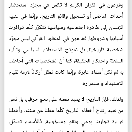
وفرعون في القرآن الكريم لا تكمن في مجرّد استحضار
أحداث الماضي أو تسجيل وقائع التاريخ، وإنّما في تنبيه
الإنسان إلى ظاهرة اجتماعية وسياسية تتكرّر كلّما توافرت
أسبابها وشروطها. ففرعون في المنظور القرآني ليس مجرّد
شخصية تاريخية، بل نموذج للاستعلاء السياسي وتأليه
السلطة واحتكار الحقيقة، كما أنّ الشخصيات التي أحاطت
به لم تكن أسماءً عابرة، وإنّما كانت تمثّل أركاناً لازمة لقيام
الاستبداد واستمراره.
ولذلك، فإنّ التاريخ لا يعيد نفسه على نحوٍ حرفي، بل نحن
من نعيد إنتاج أخطاء التاريخ كلّما غفلنا عن سننه، وأهملنا
قراءة تجاربنا بوعيٍ ونقدٍ ومسؤولية. فالأسماء تتبدّل،