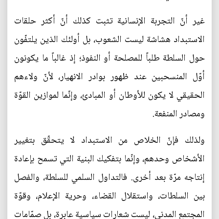
غير أنّ التجربة الإنسانية تثبت كذلك أنّ أكثر حلقات
الاستبداد هشاشة ليست الشعوب، بل أولئك الذين يلتفّون
حول السلطة طلباً للمصلحة أو النفوذ؛ إذ غالباً ما يكونون
أوّل المنسحبين عند ظهور بوادر الانهيار، لأنّ ولاءهم
الحقيقي لا يكون للأوطان أو المبادئ، وإنّما لموازين القوّة
ومصادر المنفعة.
ولذلك فإنّ الخلاص من الاستبداد لا يتحقّق بتغيير
الأشخاص وحدهم، وإنّما بتفكيك البنية التي تسمح بإعادة
إنتاجه مرّة بعد أخرى. فالتداول السلمي للسلطة، والفصل
بين السلطات، واستقلال القضاء، وحرية الإعلام، وقوّة
المجتمع المدني، ليست شعارات سياسية عابرة، بل صمّامات