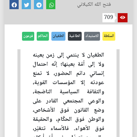
فتح الله الكيلاني
709
السلطة
الاستبداد
الطاغية
الطغيان
الحاكم
فرعون
الطغيان لا ينتمي إلى زمن بعينه
ولا إلى أمّة بعينها؛ إنّه احتمال
إنساني دائم الحضور، لا تمنع
عودته إلا المؤسسات القوية،
والثقافة السياسية الناضجة،
والوعي المجتمعي القادر على
وضع القانون فوق الأشخاص،
والوطن فوق الحكّام، والحقيقة
فوق الأهواء. فالأسماء تتغيّر،