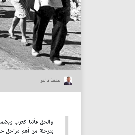
منقذ داغر
والحق فأننا كعرب وبضمنن
بمرحلة من أهم مراحل حيات