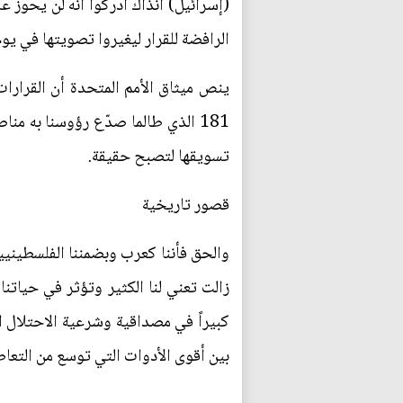
(إسرائيل) آنذاك أدركوا أنه لن يحوز ع
الرافضة للقرار ليغيروا تصويتها في يوم 29 أكتوبر وهو ما حصل ومرر ذلك القرار غير الملزم لأ
ينص ميثاق الأمم المتحدة أن القرارات
181 الذي طالما صدّع رؤوسنا به من
تسويقها لتصبح حقيقة.
قصور تاريخية
والحق فأننا كعرب وبضمننا الفلسطينيي
زالت تعني لنا الكثير وتؤثر في حياتنا 
كبيراً في مصداقية وشرعية الاحتلال ا
بين أقوى الأدوات التي توسع من التعاط