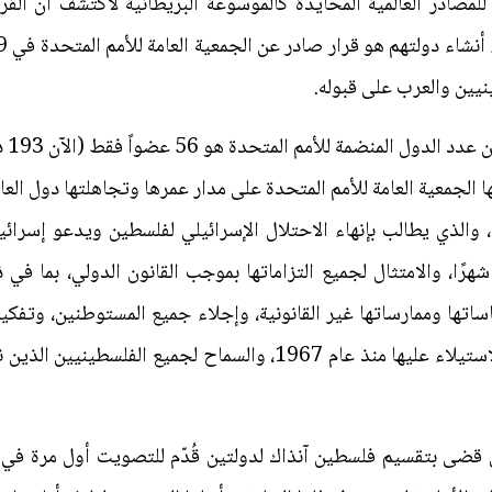
للمصادر العالمية المحايدة كالموسوعة البريطانية لأكتشف أن الق
نيين والعرب على قبوله.
أجل،
الجمعية العامة للأمم المتحدة على مدار عمرها وتجاهلتها دول الع
الجمعية العامة في 18 سبتمبر 2024، والذي يطالب بإنهاء الاحتلال الإسرائيلي لفلسطين 
لأرض الفلسطينية المحتلة خلال 12 شهرًا، والامتثال لجميع التزاماتها بموجب القانون ا
اساتها وممارساتها غير القانونية، وإجلاء جميع المستوطنين، وتفكي
وإعادة الأراضي والممتلكات التي تم الاستيلاء عليها منذ عام 1967، وال