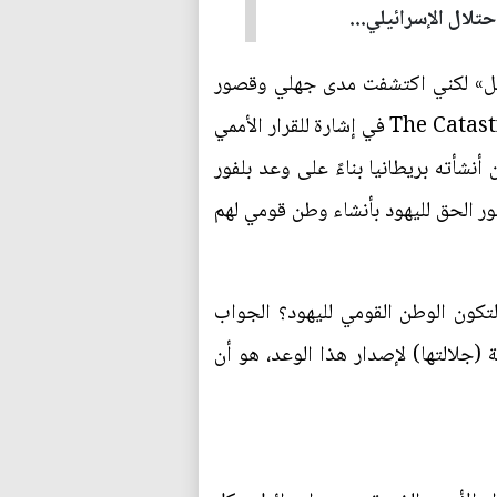
حتلال الإسرائيلي...
ائيل» لكني اكتشفت مدى جهلي وقصور
معرفتي عندما قرأت مقال ستيفان مور Stefan Moore المعنون القرار الكارثي The Catastrophic Resolution في إشارة للقرار الأممي
 الكيان أنشأته بريطانيا بناءً على وعد بلفور
بريطانيا آرثر بلفور الحق لليهود بأنشاء وطن قومي لهم
تكون الوطن القومي لليهود؟ الجواب
جلالتها) لإصدار هذا الوعد، هو أن