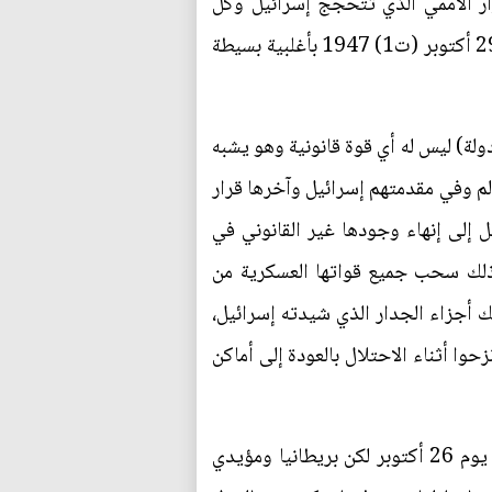
رار الأممي الذي تتحجج إسرائيل وكل
مناصريها بالاستناد له قانونياً في أدعاء أنشاء دولتهم هو قرار صادر عن الجمعية العامة للأمم المتحدة في 29 أكتوبر (ت1) 1947 بأغلبية بسيطة
 أن هذا القرار الذي صدر حينما كان عدد الدول المنضمة للأمم المتحدة هو 56 عضواً فقط (الآن 193 دولة) ليس له أي قوة قانونية وهو يشبه
الم وفي مقدمتهم إسرائيل وآخرها قرار
ويدعو إسرائيل إلى إنهاء وجودها غير القانوني في
لدولي، بما في ذلك سحب جميع قواتها العسكرية من
ك أجزاء الجدار الذي شيدته إسرائيل،
سماح لجميع الفلسطينيين الذين نزحوا أثناء الاحتلال بالعودة إلى أماكن
علماً بأن قرار 181 لسنة 1947 والذي قضى بتقسيم فلسطين آنذاك لدولتين قُدّم للتصويت أول مرة في يوم 26 أكتوبر لكن بريطانيا ومؤيدي