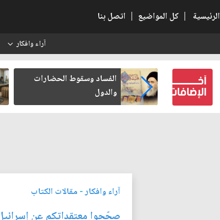
الرئيسية
|
كل المواضيع
|
اتصل بنا
آراء وافكار
س
 الحضارات
رواتب الموظفين على صفيح
ساخن
آراء وافكار
-
مقالات الكتاب
صحّحوا معتقداتكم عن إسرائيل