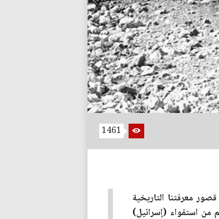
1461
قصور معرفتنا التاريخية
غم من استقواء (إسرائيل)