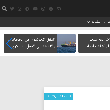
ت
ملفات
يون من الخطابات
مأزق الزيدي مع الميليشيات
 العمل العسكري
السبت 01 آذار 2025