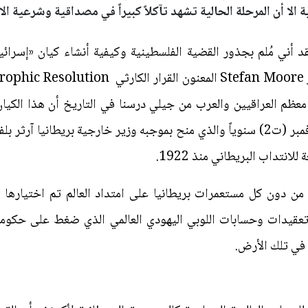
 الا أن المرحلة الحالية تشهد تآكلاً كبيراً في مصداقية وشرعية الا
د أني مُلم بجذور القضية الفلسطينية وكيفية أنشاء كيان «إسر
18 الصادر في 1947! فمثل معظم العراقيين والعرب من جيلي درسنا في التاريخ أن هذا
المشؤوم الذي نحتفل بذكراه في 2 نوفمبر (ت2) سنوياً والذي منح بموجبه وزير خارجية 
نتداب البريطاني منذ 1922.
من دون كل مستعمرات بريطانيا على امتداد العالم تم اختيارها ل
عقيدات وحسابات اللوبي اليهودي العالمي الذي ضغط على حكومة (
 في تلك الأرض.