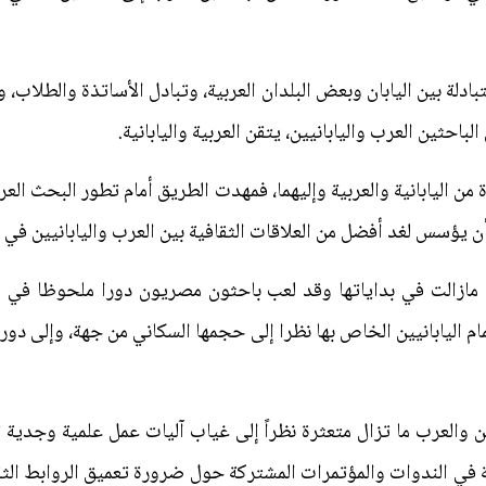
تبادلة بين اليابان وبعض البلدان العربية، وتبادل الأساتذة والطلا
باحثين العرب واليابانيين، يتقن العربية واليابانية.
ن اليابانية والعربية وإليهما، فمهدت الطريق أمام تطور البحث ال
 يؤسس لغد أفضل من العلاقات الثقافية بين العرب واليابانيين في ال
ان مازالت في بداياتها وقد لعب باحثون مصريون دورا ملحوظا في ه
ام اليابانيين الخاص بها نظرا إلى حجمها السكاني من جهة، وإلى دوره
انيين والعرب ما تزال متعثرة نظراً إلى غياب آليات عمل علمية وجدية
في الندوات والمؤتمرات المشتركة حول ضرورة تعميق الروابط الثقاف