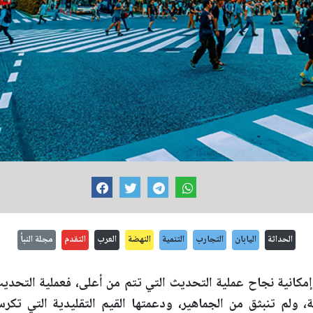
الحداثة
اليابان
التجارب
التنمية
النهضة
العرب
التقدم
مجلة النبأ
د إمكانية نجاح عملية التحديث التي تتم من أعلى، فعملية التحدي
، ولم تنبثق من الجماهير، ودعمتها القيم التقليدية التي تكر