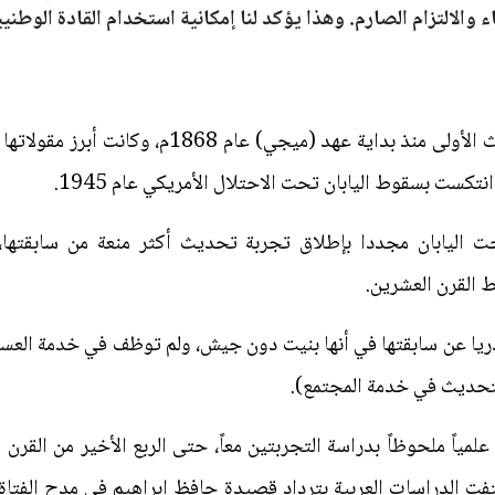
 والالتزام الصارم. وهذا يؤكد لنا إمكانية استخدام القادة الوطنيي
لقد نجحت اليابان ببناء تجربة التحديث الأولى منذ 
تكست بسقوط اليابان تحت الاحتلال الأمريكي عام 1945.
ت اليابان مجددا بإطلاق تجربة تحديث أكثر منعة من سابقتها،
ط القرن العشرين.
ا عن سابقتها في أنها بنيت دون جيش، ولم توظف في خدمة العسكر 
لتحديث في خدمة المجتمع).
ً علمياً ملحوظاً بدراسة التجربتين معاً، حتى الربع الأخير من القرن
فت الدراسات العربية بترداد قصيدة حافظ إبراهيم في مدح الفتاة ا