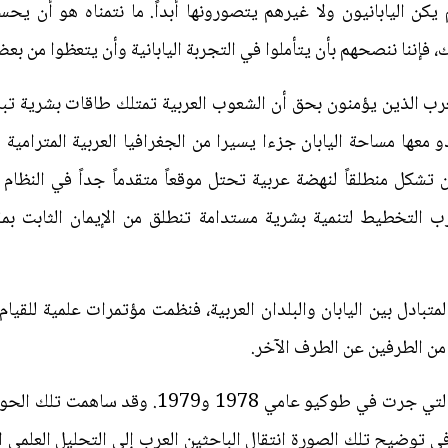
 يكن اليابانيون ولا غيرهم يتصورونها أبداً. ما نتمناه هو أن ي
، فإننا ننصحهم بأن يتأملوا في التجربة اليابانية وأن يتعظوا من بع
لعرب الذين يؤمنون بحق أن الشعوب العربية تمتلك طاقات بشرية ت
ها مساحة اليابان جزءا يسيرا من الجغرافيا العربية المترامية ال
 تشكل منطلقاً لنهضة عربية تحتل موقعاً متقدماً جداً في النظا
لعرب التخطيط لتنمية بشرية مستدامة تنطلق من الإيمان الثابت بم
لمتبادل بين اليابان والبلدان العربية، فنظمت مؤتمرات علمية للقيام
 من الطرفين عن الطرف الآخر.
وكانت أبرز هذه المؤتمرات الحوارات التي جرت في ط
 توضيح تلك الصورة انتقال الباحثين العرب إلى التحليل العلمي 