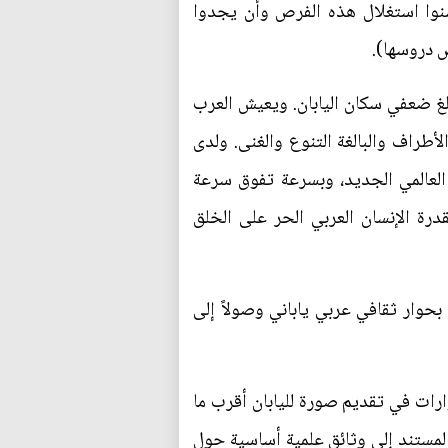
حسنوا استغلال هذه الفرص وأن يجدوا
ض دروسها).
بلغ ضعفي سكان اليابان. ويعيش العرب
أطراف والبالغة التنوع والغنى. ولدى
م العالمي الجديد، وبسرعة تفوق سرعة
قدرة الإنسان العربي الحر على الخلق
 بحوار ثقافي عربي ياباني وصولاً إلى
وكيو عامي 1978 و1979. وقد ساهمت تلك الحوارات في تقديم صورة لليابان أقرب ما
المستند إلى وثائق علمية أساسية حول