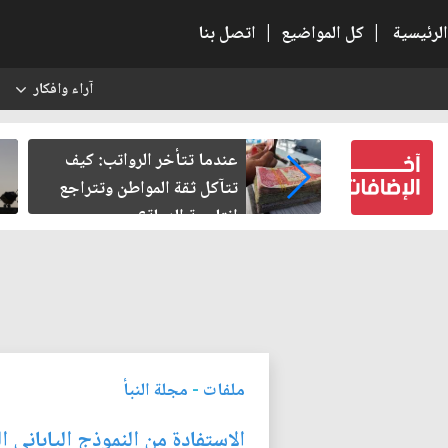
الرئيسية
|
كل المواضيع
|
اتصل بنا
آراء وافكار
س
ة.. حين
عندما تتأخر الرواتب: كيف
تتآكل ثقة المواطن وتتراجع
إنتاجية الدولة؟
ملفات
-
مجلة النبأ
الاستفادة من النموذج الياباني ال