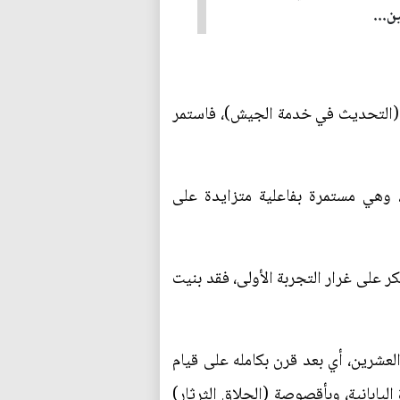
ن...
بداية عهد (ميجي) عام 1868م، وكانت أبرز مقولاتها (التحديث في خدمة الجيش)، فاستمر
 وهي مستمرة بفاعلية متزايدة على
على غرار التجربة الأولى، فقد بنيت
 العشرين، أي بعد قرن بكامله على قيام
ليابانية، وبأقصوصة (الحلاق الثرثار)