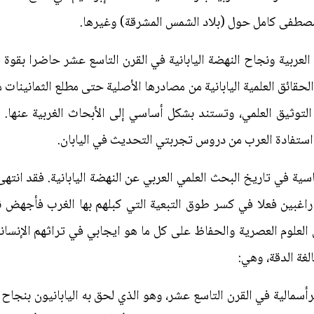
ت مصطفى كامل حول (بلاد الشمس المشرقة) وغيرها.
لعربية ونجاح النهضة اليابانية في القرن التاسع عشر حاضرا بقوة ف
لحقائق العلمية اليابانية من مصادرها الأصلية حتى مطلع الثمانينات 
 التوثيق العلمي، وتستند بشكل أساسي إلى الأبحاث الغربية عنها.
استفادة العرب من دروس تجربتي التحديث في اليابان.
ية في تاريخ البحث العلمي العربي عن النهضة اليابانية. فقد انته
ا راغبين فعلا في كسر طوق التبعية التي كبلهم بها الغرب فأجهض 
العلوم العصرية والحفاظ على كل ما هو ايجابي في تراثهم الإنسان
لغة الدقة، وهي:
أسمالية في القرن التاسع عشر، وهو الذي لحق به اليابانيون بنجاح