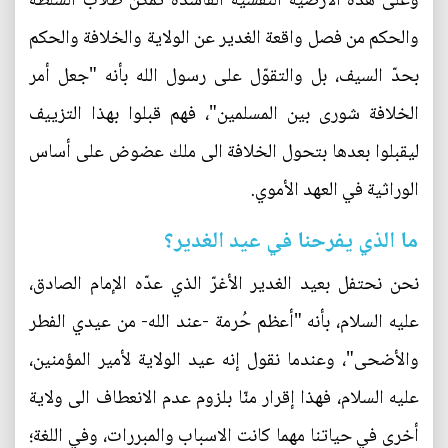
وعلى هذه الأرضية النفسية الفاسدة تمكن طلاب السلطة
والحكم من فصل واقعة الغدير عن الولاية والخلافة والحكم
بحدّ السيف، بل والتقوّل على رسول الله بأنه "جعل أمر
الخلافة شورى بين المسلمين"، فهم قبلوا بهذا التزييف
ليقبلوا بعدها بتحول الخلافة الى ملك عضوض على أساس
الوراثية في العهد الأموي.
ما الذي يفرحنا في عيد الغدير؟
نحن نحتفل بعيد الغدير الأغرّ الذي عدّه الإمام الصادق،
عليه السلام، بأنه "أعظم حُرمة -عند الله- من عيدي الفطر
والأضحى"، وعندما نقول إنه عيد الولاية لأمير المؤمنين،
عليه السلام، فهذا إقرار منّا بلزوم عدم الانعطاف الى ولاية
أخرى في حياتنا مهما كانت الاسباب والمبررات، وفي اللغة؛