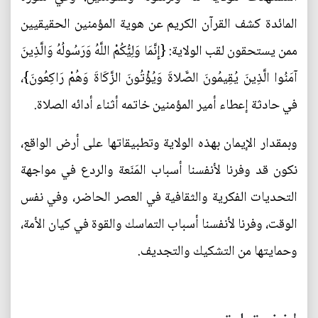
المائدة كشف القرآن الكريم عن هوية المؤمنين الحقيقيين
ممن يستحقون لقب الولاية: {إِنَّمَا وَلِيُّكُمْ اللَّهُ وَرَسُولُهُ وَالَّذِينَ
آمَنُوا الَّذِينَ يُقِيمُونَ الصَّلاةَ وَيُؤْتُونَ الزَّكَاةَ وَهُمْ رَاكِعُونَ}،
في حادثة إعطاء أمير المؤمنين خاتمه أثناء أدائه الصلاة.
وبمقدار الإيمان بهذه الولاية وتطبيقاتها على أرض الواقع،
نكون قد وفرنا لأنفسنا أسباب المَنَعة والردع في مواجهة
التحديات الفكرية والثقافية في العصر الحاضر، وفي نفس
الوقت، وفرنا لأنفسنا أسباب التماسك والقوة في كيان الأمة،
وحمايتها من التشكيك والتجديف.