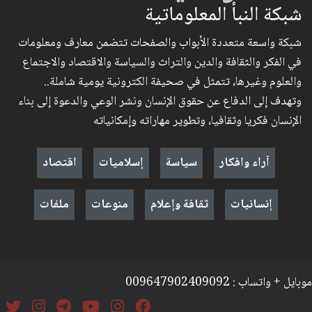
شبكة النبأ المعلوماتية
شبكة واسعة متعددة الأبواب والصفحات تتضمن معارف ومعلومات
في الفكر والثقافة والدين والتراث والسياسة والاقتصاد والاجتماع
والعلوم وغيرها، تتمثل في صحيفة الكترونية يومية شاملة..
وتهدف إلى الدفاع عن حقوق الإنسان ونشر الوعي والدعوة إلى بناء
الإنسان فكريا وثقافيا، وتطوير مهاراته وإمكانياته
آراء وافكار
سياسة
إسلاميات
اقتصاد
إنسانيات
ثقافة وإعلام
منوعات
ملفات
موبايل + واتساب : 009647902409092