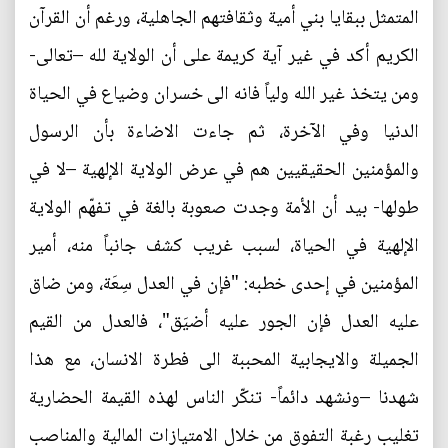
المتمثل ببقايا بني أمية وثقافتهم الجاهلية، ورغم أن القرآن
الكريم أكد في غير آية كريمة على أن الولاية لله –تعالى-
ومن يتخذ غير الله ولياً فانه الى خسران وضياع في الحياة
الدنيا وفي الآخرة، ثم جاءت الاضاءة بأن الرسول
والمؤمنين الحقيقيين هم في عرض الولاية الإلهية –لا في
طولها- بيد أن الأمة وجدت صعوبة بالغة في تفهّم الولاية
الإلهية في الحياة، لسبب غريب كشف جانباً منه، أمير
المؤمنين في إحدى خطبه: "فإن في العدل سِعَة، ومن ضاق
عليه العدل فإن الجور عليه أضيَق"، فالعدل من القيم
الجميلة والايجابية المحببة الى فطرة الانسان، مع هذا
شهدنا –ونشهد دائماً- تنكّر الناس لهذه القيمة الحضارية
تغليب رغبة التفوق من خلال الامتيازات المالية والمناصب