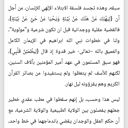
سبقه، وهذه تجسد فلسفة الابتلاء الإلهي للإنسان، من أجل
أن {لِيَهْلِكَ مَنْ هَلَكَ عَنْ بَيِّنَةٍ وَيَحْيَا مَنْ حَيَّ عَنْ بَيِّنَةٍ}،
فالقضية عقلية ووجدانية قبل ان تكون شرعية و"مولوية"،
ولنا في خطوات نبي الله ابراهيم في الإيمان الكامل
والعميق بالله –تعالى- خير قدوة إذ قال {لِيطْمَئِنّ قَلْبِي}،
فهو سبق المسلمون في عهد أمير المؤمنين بآلاف السنين،
لكنهم للأسف لم يتعظوا ولم يستفيدوا من بصائر القرآن
الكريم وهم يقرؤونه ليل نهار.
ليس هذا وحسب، بل إنهم سقطوا في مطب عقدي خطير
جعلهم يفصلون بين الولاية الطبيعية والولاية الشرعية، مع
أن حكم العقل والوجدان يقضي باندماجهما في خط واحد،