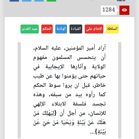
1284
السلطة
الامام علي
القيادة
الولاية
الحكم
عيد الغدير
أراد أمير المؤمنين، عليه السلام،
أن يتحسس المسلمون مفهوم
الولاية وآثارها الإيجابية في
حياتهم حتى يؤمنوا بها عن طيب
خاطر، قبل ان يروا سوط الحكم
كما رأوه بيد من سبقه، وهذه
تجسد فلسفة الابتلاء الإلهي
للإنسان، من أجل أن {لِيَهْلِكَ مَنْ
هَلَكَ عَنْ بَيِّنَةٍ وَيَحْيَا مَنْ حَيَّ عَنْ
بَيِّنَةٍ}...