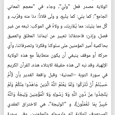
الولاية مصدر فعل "ولَيَ"، وجاء في "معجم المعاني
الجامع": كما يلي: كما يتْبع، و ولَى فلاناً: دنا منه وقرُب، و
كُل مما يليك: مما يُقاربك، و ولاهُ في الموكب: تبعه من غير
فصل، وإذن؛ فاحتفالنا تعبير عن ايماننا المطلق والعميق
بحاكمية أمير المؤمنين على سلوكنا وفكرنا وتصرفاتنا، وأي
حركة أو موقف ينبغي أن يكون متطابقاً مع هذه الولاية
الإلهية، وقد نبه الى هذه حقيقة الابتلاء هذه، القرآن الكريم
في سورة التوبة –المدنية- وقبل واقعة الغدير بأن {أَمْ
حَسِبْتُمْ أَنْ تُتْرَكُوا وَلَمَّا يَعْلَمْ اللَّهُ الَّذِينَ جَاهَدُوا مِنْكُمْ وَلَمْ
يَتَّخِذُوا مِنْ دُونِ اللَّهِ وَلا رَسُولِهِ وَلا الْمُؤْمِنِينَ وَلِيجَةً وَاللَّهُ
خَبِيرٌ بِمَا تَعْمَلُونَ}، و "الوليجة"، هي الاختراق العقدي
المستهدف للولاية لله ولرسوله وللمؤمنين، وفي سورة