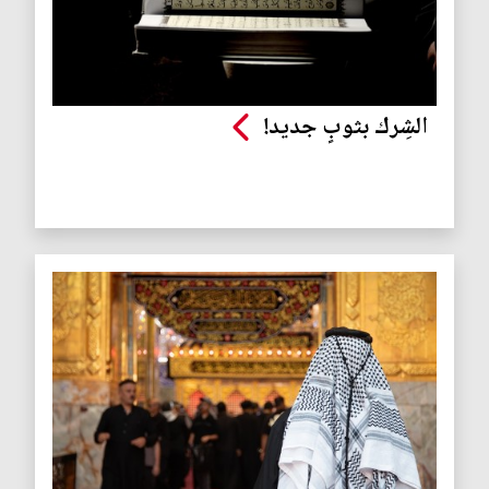
الشِرك بثوبٍ جديد!