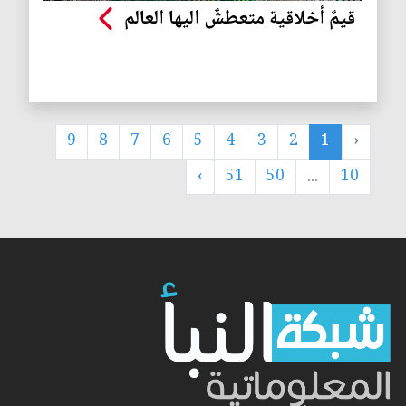
قيمٌ أخلاقية متعطشٌ اليها العالم
9
8
7
6
5
4
3
2
1
‹
›
51
50
...
10