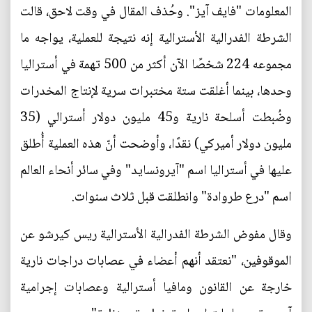
المعلومات "فايف آيز". وحُذف المقال في وقت لاحق، قالت
الشرطة الفدرالية الأسترالية إنه نتيجة للعملية، يواجه ما
مجموعه 224 شخصًا الآن أكثر من 500 تهمة في أستراليا
وحدها، بينما أغلقت ستة مختبرات سرية لإنتاج المخدرات
وضُبطت أسلحة نارية و45 مليون دولار أسترالي (35
مليون دولار أميركي) نقدًا، وأوضحت أنّ هذه العملية أُطلق
عليها في أستراليا اسم "آيرونسايد" وفي سائر أنحاء العالم
اسم "درع طروادة" وانطلقت قبل ثلاث سنوات.
وقال مفوض الشرطة الفدرالية الأسترالية ريس كيرشو عن
الموقوفين، "نعتقد أنهم أعضاء في عصابات دراجات نارية
خارجة عن القانون ومافيا أسترالية وعصابات إجرامية