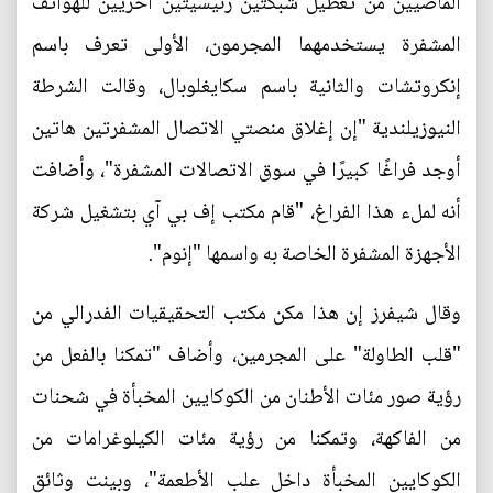
الماضيين من تعطيل شبكتين رئيسيتين أخريين للهواتف
المشفرة يستخدمهما المجرمون، الأولى تعرف باسم
إنكروتشات والثانية باسم سكايغلوبال، وقالت الشرطة
النيوزيلندية "إن إغلاق منصتي الاتصال المشفرتين هاتين
أوجد فراغًا كبيرًا في سوق الاتصالات المشفرة"، وأضافت
أنه لملء هذا الفراغ، "قام مكتب إف بي آي بتشغيل شركة
الأجهزة المشفرة الخاصة به واسمها "إنوم".
وقال شيفرز إن هذا مكن مكتب التحقيقيات الفدرالي من
"قلب الطاولة" على المجرمين، وأضاف "تمكنا بالفعل من
رؤية صور مئات الأطنان من الكوكايين المخبأة في شحنات
من الفاكهة، وتمكنا من رؤية مئات الكيلوغرامات من
الكوكايين المخبأة داخل علب الأطعمة"، وبينت وثائق