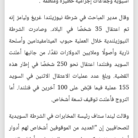
آسيوية وجماعات إجرامية خطيرة ومنظمة".
وقال مدير المباحث في شرطة نيوزيلندا غريغ وليامز إنه
تم اعتقال 35 شخصًا في البلاد. وصادرت الشرطة
النيوزيلندية خلال العملية حبوب الميثامفيتامين وأسلحة
نارية وأصولًا وملايين الدولارات نقدًا، من جانبها أعلنت
السويد وفنلندا اعتقال نحو 250 شخصًا في إطار هذه
القضية. وبلغ عدد عمليات الاعتقال الاثنين في السويد
155 عملية فيما قبُض على 100 آخرين في فنلندا. أما
النروج فأعلنت توقيف تسعة أشخاص.
وقالت ليندا ستاف رئيسة المخابرات في الشرطة السويدية
للصحافيين إن "العديد من الموقوفين أشخاص لهم أدوار