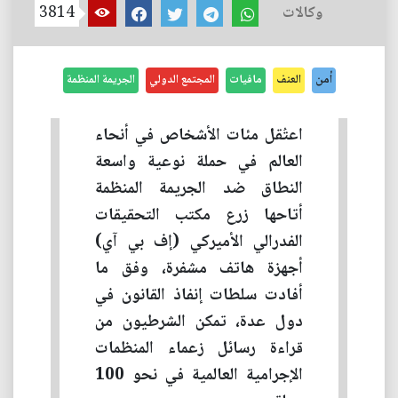
وكالات
3814
أمن
العنف
مافيات
المجتمع الدولي
الجريمة المنظمة
اعتُقل مئات الأشخاص في أنحاء
العالم في حملة نوعية واسعة
النطاق ضد الجريمة المنظمة
أتاحها زرع مكتب التحقيقات
الفدرالي الأميركي (إف بي آي)
أجهزة هاتف مشفرة، وفق ما
أفادت سلطات إنفاذ القانون في
دول عدة، تمكن الشرطيون من
قراءة رسائل زعماء المنظمات
الإجرامية العالمية في نحو 100