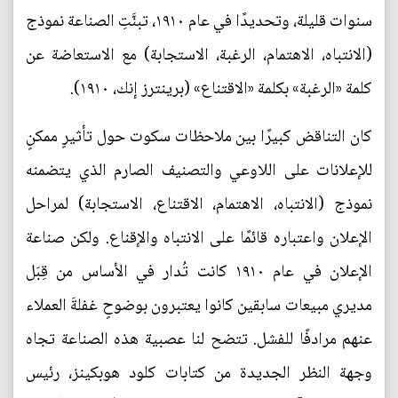
سنوات قليلة، وتحديدًا في عام ١٩١٠، تبنَّتِ الصناعة نموذج
(الانتباه، الاهتمام، الرغبة، الاستجابة) مع الاستعاضة عن
كلمة «الرغبة» بكلمة «الاقتناع» (برينترز إنك، ١٩١٠).
كان التناقض كبيرًا بين ملاحظات سكوت حول تأثيرٍ ممكنٍ
للإعلانات على اللاوعي والتصنيف الصارم الذي يتضمنه
نموذج (الانتباه، الاهتمام، الاقتناع، الاستجابة) لمراحل
الإعلان واعتباره قائمًا على الانتباه والإقناع. ولكن صناعة
الإعلان في عام ١٩١٠ كانت تُدار في الأساس من قِبَل
مديري مبيعات سابقين كانوا يعتبرون بوضوحٍ غفلةَ العملاء
عنهم مرادفًا للفشل. تتضح لنا عصبية هذه الصناعة تجاه
وجهة النظر الجديدة من كتابات كلود هوبكينز، رئيس