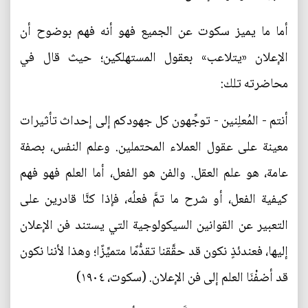
أما ما يميز سكوت عن الجميع فهو أنه فهم بوضوح أن
الإعلان «يتلاعب» بعقول المستهلكين؛ حيث قال في
محاضرته تلك:
أنتم - المُعلِنين - توجِّهون كل جهودكم إلى إحداث تأثيرات
معينة على عقول العملاء المحتملين. وعلم النفس، بصفة
عامة، هو علم العقل. والفن هو الفعل، أما العلم فهو فهم
كيفية الفعل، أو شرح ما تمَّ فعلُه، فإذا كنَّا قادرين على
التعبير عن القوانين السيكولوجية التي يستند فن الإعلان
إليها، فعندئذٍ نكون قد حقَّقنا تقدُّمًا متميِّزًا؛ وهذا لأننا نكون
قد أضفْنَا العلم إلى فن الإعلان. (سكوت، ١٩٠٤)