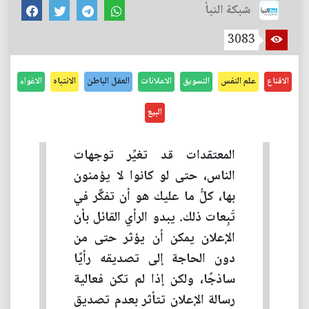
شبكة النبأ
3083
الاقناع
علم النفس
التسويق
الاعلانات
العقل الباطن
الانتباه
الاغواء
البيع
المعتقدات قد تغيِّر توجهات
الناس، حتى لو كانوا لا يؤمنون
بها، كلُّ ما عليك هو أن تفكِّر في
تَبِعات ذلك. يبدو الرأي القائل بأن
الإعلان يمكن أن يؤثر حتى من
دون الحاجة إلى تصديقه رأيًا
ساذجًا، ولكن إذا لم تكن فعالية
رسالة الإعلان تتأثر بعدم تصديق