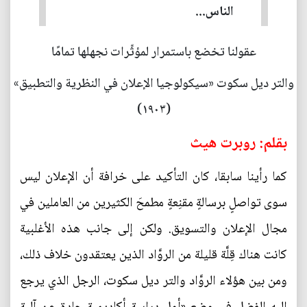
الناس...
عقولنا تخضع باستمرار لمؤثِّرات نجهلها تمامًا
والتر ديل سكوت «سيكولوجيا الإعلان في النظرية والتطبيق»
(١٩٠٣)
بقلم: روبرت هيث
كما رأينا سابقا، كان التأكيد على خرافة أن الإعلان ليس
سوى تواصلٍ برسالةٍ مقنِعةٍ مطمحَ الكثيرين من العاملين في
مجال الإعلان والتسويق. ولكن إلى جانب هذه الأغلبية
كانت هناك قِلَّة قليلة من الروَّاد الذين يعتقدون خلاف ذلك،
ومن بين هؤلاء الروَّاد والتر ديل سكوت، الرجل الذي يرجع