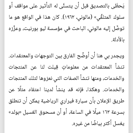
يَحظَى بالتصديق قبل أن يتسنَّى له التأثير على مواقف أو
سلوك المتلقِّي» (مالوني، ١٩٦٢). كان هذا في الواقع هو ما
توصَّل إليه مالوني، الباحث في مؤسسة ليو بورنيت، وعزَّزه
بالأدلة.
ويجدر بي هنا أن أوضِّح الفارق بين التوجهات والمعتقدات.
تنشأ المعتقدات من معلوماتٍ قِيلت لنا عن المنتجات
والخدمات، ومنها تنشأ الصفات التي نعزوها لتلك المنتجات
والخدمات. وهكذا، فإنه قد ينشأ لدينا اعتقاد مثلًا عن
طريق الإعلان بأن سيارة فيراري الرياضية يمكن أن تنطلق
بسرعة ١٦٣ ميلًا في الساعة، أو أن مسحوق الغسيل «بولد»
يغسل أكثر بياضًا من غيره.