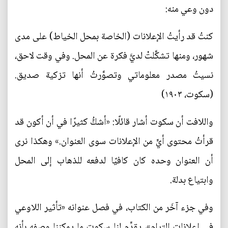
دون وعي منه:
كنتُ قد رأيتُ الإعلانات (الخاصة بمحل الخياط) على مدى
شهور، ومنها تشكَّلتْ لديَّ فكرة عن المحل. وفي وقت لاحق،
نسيتُ مصدر معلوماتي وتصوَّرتُ أنها تزكية صديق.
(سكوت، ١٩٠٣)
واللافت أن سكوت أشار قائلًا: «أشكُّ كثيرًا في أن أكون قد
قرأتُ محتوى أيٍّ من الإعلانات سوى العنوان.» وهكذا نرى
أن العنوان وحده كان كافيًا لدفعه للذهاب إلى المحل
وابتياع بدلة.
وفي جزء آخَر من الكتاب، في فصل عنوانه «تأثير اللاوعي
في إعلانات الترام»، يقدِّم لنا سكوت ما يمكننا وصفه بأنه