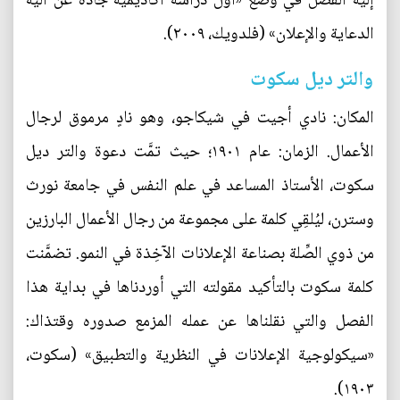
إليه الفضل في وضع «أول دراسة أكاديمية جادة عن آلية
الدعاية والإعلان» (فلدويك، ٢٠٠٩).
والتر ديل سكوت
المكان: نادي أجيت في شيكاجو، وهو نادٍ مرموق لرجال
الأعمال. الزمان: عام ١٩٠١؛ حيث تمَّت دعوة والتر ديل
سكوت، الأستاذ المساعد في علم النفس في جامعة نورث
وسترن، ليُلقِي كلمة على مجموعة من رجال الأعمال البارزين
من ذوي الصِّلة بصناعة الإعلانات الآخِذة في النمو. تضمَّنت
كلمة سكوت بالتأكيد مقولته التي أوردناها في بداية هذا
الفصل والتي نقلناها عن عمله المزمع صدوره وقتذاك:
«سيكولوجية الإعلانات في النظرية والتطبيق» (سكوت،
١٩٠٣).