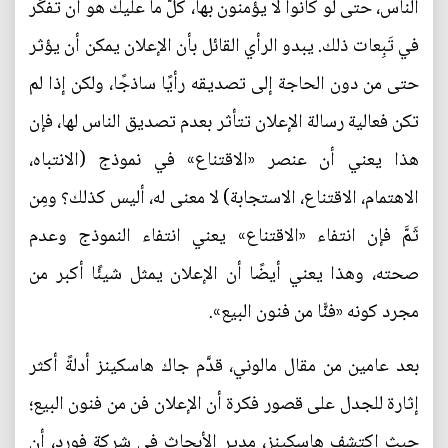
الناس، حتى لو كانوا لا يؤمنون بها، كلُّ ما عليك هو أن تفكِّر
في تَبِعات ذلك. يبدو الرأي القائل بأن الإعلان يمكن أن يؤثر
حتى من دون الحاجة إلى تصديقه رأيًا ساذجًا، ولكن إذا لم
تكن فعالية رسالة الإعلان تتأثر بعدم تصديق الناس لها، فإن
هذا يعني أن عنصر «الاقتناع» في نموذج (الانتباه،
الاهتمام، الاقتناع، الاستجابة) لا معنى له، أليس كذلك؟ ومِن
ثَمَّ فإن انتفاء «الاقتناع» يعني انتفاء النموذج وعدم
صحته، وهذا يعني أيضًا أن الإعلان يمثل شيئًا أكبر من
مجرد كونه «فنًّا من فنون البيع».
بعد عامين من مقال مالوني، قدَّم جاك هاسكينز أدلةً أكثر
إثارة للجدل على قصور فكرة أن الإعلان فن من فنون البيع؛
حيث اكتشف هاسكينز، مدير الأبحاث في شركة فورد، أن