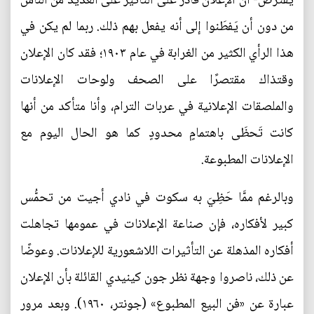
يُفترض- أن الإعلان قادر على التأثير على العديد من الناس
من دون أن يَفطَنوا إلى أنه يفعل بهم ذلك. ربما لم يكن في
هذا الرأي الكثير من الغرابة في عام ١٩٠٣؛ فقد كان الإعلان
وقتذاك مقتصرًا على الصحف ولوحات الإعلانات
والملصقات الإعلانية في عربات الترام، وأنا متأكد من أنها
كانت تَحظَى باهتمامٍ محدودٍ كما هو الحال اليوم مع
الإعلانات المطبوعة.
وبالرغم ممَّا حَظِيَ به سكوت في نادي أجيت من تحمُّس
كبير لأفكاره، فإن صناعة الإعلانات في عمومها تجاهلت
أفكاره المذهلة عن التأثيرات اللاشعورية للإعلانات. وعوضًا
عن ذلك، ناصروا وجهة نظر جون كينيدي القائلة بأن الإعلان
عبارة عن «فن البيع المطبوع» (جونتر، ١٩٦٠). وبعد مرور