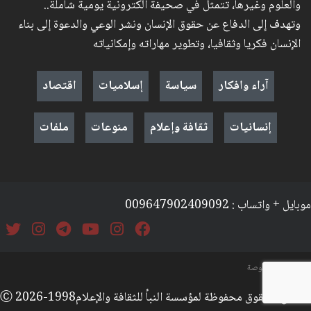
والعلوم وغيرها، تتمثل في صحيفة الكترونية يومية شاملة..
وتهدف إلى الدفاع عن حقوق الإنسان ونشر الوعي والدعوة إلى بناء
الإنسان فكريا وثقافيا، وتطوير مهاراته وإمكانياته
آراء وافكار
سياسة
إسلاميات
اقتصاد
إنسانيات
ثقافة وإعلام
منوعات
ملفات
موبايل + واتساب : 009647902409092
السياسة والخصوصة
جميع الحقوق محفوظة لمؤسسة النبأ للثقافة والإعلامⒸ 2026-1998