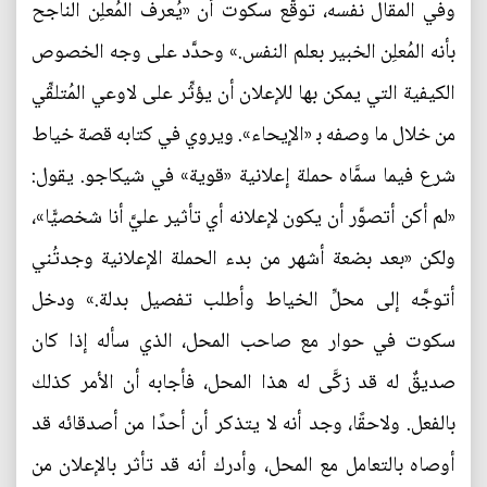
وفي المقال نفسه، توقَّع سكوت أن «يُعرف المُعلِن الناجح
بأنه المُعلِن الخبير بعلم النفس.» وحدَّد على وجه الخصوص
الكيفية التي يمكن بها للإعلان أن يؤثِّر على لاوعي المُتلقِّي
من خلال ما وصفه ﺑ «الإيحاء». ويروي في كتابه قصة خياط
شرع فيما سمَّاه حملة إعلانية «قوية» في شيكاجو. يقول:
«لم أكن أتصوَّر أن يكون لإعلانه أي تأثير عليَّ أنا شخصيًّا»،
ولكن «بعد بضعة أشهر من بدء الحملة الإعلانية وجدتُني
أتوجَّه إلى محلِّ الخياط وأطلب تفصيل بدلة.» ودخل
سكوت في حوار مع صاحب المحل، الذي سأله إذا كان
صديقٌ له قد زكَّى له هذا المحل، فأجابه أن الأمر كذلك
بالفعل. ولاحقًا، وجد أنه لا يتذكر أن أحدًا من أصدقائه قد
أوصاه بالتعامل مع المحل، وأدرك أنه قد تأثر بالإعلان من