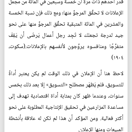
قدَّر أحدهم ذات مرة أن خمسة وسبعين في المائة من مجمل
الإعلانات لا تحقِّق المرجوَّ منها؛ ومع ذلك فإن نسبة الخمسة
والعشرين في المائة المتبقية تحقِّق المرجوَّ منها على نحو
جيد لدرجة تجعلك لا تَجِد رجل أعمال يَرضَى أن يَقِفَ
متفرِّجًا ومنافسوه يروِّجون لأنفسهم بالإعلانات.(سكوت،
١٩٠٤)
لاحظ هنا أن الإعلان في ذلك الوقت لم يكن يعتبر أداةً
للتسويق، فلم يَظهَر مصطلح «التسويق» إلا بعد ذلك بخمس
سنوات، وعندما ظهر كان بمثابة أداة اقتصادية تهدف إلى
مساعدة المزارعين في تحقيق الإنتاجية المطلوبة على نحو
أكثر فعالية. ومن المؤكد أن هذا لم تكن له علاقة بأنشطة
المبيعات ومنها الإعلان.