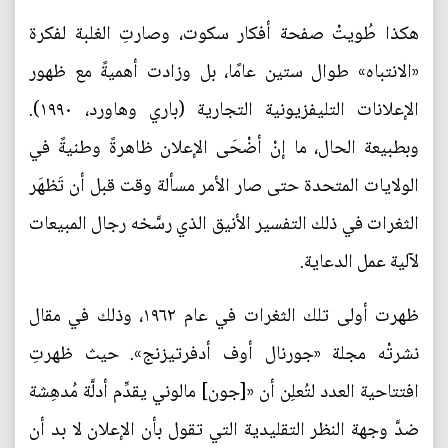
هكذا طُويتْ صفحة أفكار سكوت، وصارتِ الغلبة لفكرة
«الانتباه» طوال ستين عامًا، بل وزادت أهميةً مع ظهور
الإعلانات التليفزيونية التجارية (باري وهاورد، ١٩٩٠).
وبطبيعة الحال، ما إنْ أضْحَى الإعلان ظاهرةً وطنيةً في
الولايات المتحدة حتى صار الأمر مسألة وقت قبل أن تَظهَر
الثغرات في ذلك التفسير الأنيق الذي رسَّخه رجال المبيعات
لآلية عمل الدعاية.
ظهرت أولى تلك الثغرات في عام ١٩٦٢، وذلك في مقال
نشرتْه مجلة «جورنال أوف أدفرتيزنج». حيث ظهرتِ
افتتاحية العدد لتُعلِن أن «[جون] مالوني يقدِّم أدلَّة مُدهِشة
ضدَّ وجهة النظر التقليدية التي تقول بأن الإعلان لا بد أن