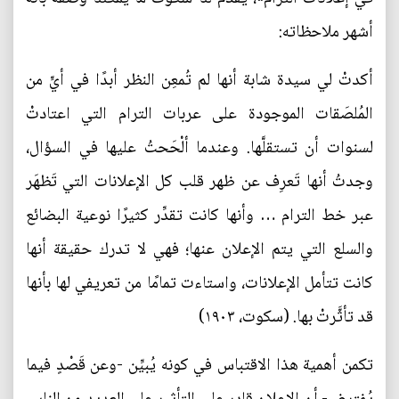
أشهر ملاحظاته:
أكدتْ لي سيدة شابة أنها لم تُمعِن النظر أبدًا في أيٍّ من
المُلصَقات الموجودة على عربات الترام التي اعتادتْ
لسنوات أن تستقلَّها. وعندما ألْحَحتُ عليها في السؤال،
وجدتُ أنها تَعرِف عن ظهر قلب كل الإعلانات التي تَظهَر
عبر خط الترام … وأنها كانت تقدِّر كثيرًا نوعية البضائع
والسلع التي يتم الإعلان عنها؛ فهي لا تدرك حقيقة أنها
كانت تتأمل الإعلانات، واستاءت تمامًا من تعريفي لها بأنها
قد تأثَّرتْ بها. (سكوت، ١٩٠٣)
تكمن أهمية هذا الاقتباس في كونه يُبيِّن -وعن قَصْدٍ فيما