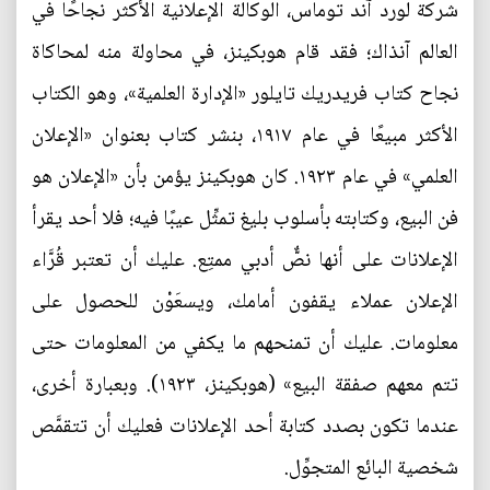
شركة لورد آند توماس، الوكالة الإعلانية الأكثر نجاحًا في
العالم آنذاك؛ فقد قام هوبكينز، في محاولة منه لمحاكاة
نجاح كتاب فريدريك تايلور «الإدارة العلمية»، وهو الكتاب
الأكثر مبيعًا في عام ١٩١٧، بنشر كتاب بعنوان «الإعلان
العلمي» في عام ١٩٢٣. كان هوبكينز يؤمن بأن «الإعلان هو
فن البيع، وكتابته بأسلوب بليغ تمثِّل عيبًا فيه؛ فلا أحد يقرأ
الإعلانات على أنها نصٌّ أدبي ممتِع. عليك أن تعتبر قُرَّاء
الإعلان عملاء يقفون أمامك، ويسعَوْن للحصول على
معلومات. عليك أن تمنحهم ما يكفي من المعلومات حتى
تتم معهم صفقة البيع» (هوبكينز، ١٩٢٣). وبعبارة أخرى،
عندما تكون بصدد كتابة أحد الإعلانات فعليك أن تتقمَّص
شخصية البائع المتجوِّل.