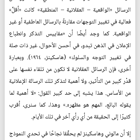
الرسائل «الواقعية – العقلانية – المنطقية» كانت «أقلَّ»
فعالية في تغيير التوجهات مقارنةً بالرسائل العاطفية أو غير
الواقعية. كما وجد أيضًا أن «مقاييس التذكر وانطباع
الإعلان في الذهن تبدو، في أحسن الأحوال، غير ذات صلة
في تغيير التوجه والسلوك» (هاسكينز، ١٩٦٤). وبعبارة
أخرى، فإن الرسائل العقلانية لا تكون من تلقاء نفسها على
قدْر كبير من التأثير، ولا أهمية لتذكر تلك الرسالة الإعلانية
من الأساس. هذا يشبه إلى حد كبير القول: «لا أهمية لما
يقوله البائع، المهم هو مظهره.» وهذا، كما سنرى، أقرب
كثيرًا إلى الحقيقة من أي رأي آخر في تلك الأيام.
إلا أن مالوني وهاسكينز لم يحقِّقا نجاحًا في تحدي النموذج