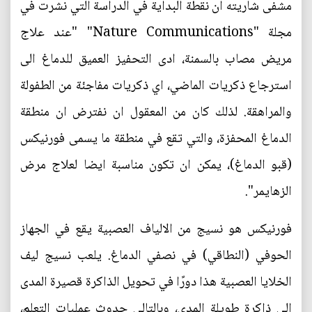
مشفى شاريته ان نقطة البداية في الدراسة التي نشرت في
مجلة "Nature Communications" "عند علاج
مريض مصاب بالسمنة، ادى التحفيز العميق للدماغ الى
استرجاع ذكريات الماضي، اي ذكريات مفاجئة من الطفولة
والمراهقة. لذلك كان من المعقول ان نفترض ان منطقة
الدماغ المحفزة، والتي تقع في منطقة ما يسمى فورنيكس
(قبو الدماغ)، يمكن ان تكون مناسبة ايضا لعلاج مرض
الزهايمر".
فورنيكس هو نسيج من الالياف العصبية يقع في الجهاز
الحوفي (النطاقي) في نصفي الدماغ. يلعب نسيج ليف
الخلايا العصبية هذا دورًا في تحويل الذاكرة قصيرة المدى
الى ذاكرة طويلة المدى، وبالتالي حدوث عمليات التعلم،