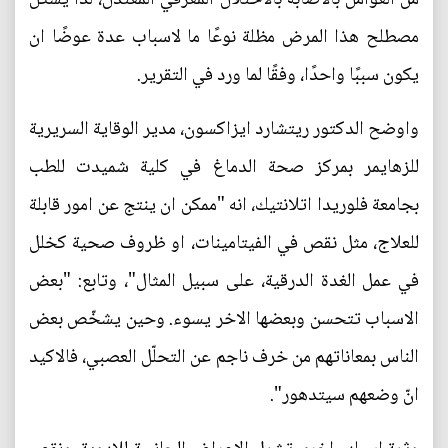
مصطلح هذا المرض مظلة نوعًا ما لاسباب عدة عوضًا ان
يكون سببًا واحدًا، وفقًا لما ورد في التقرير.
واوضح الدكتور ريتشارد ايزاكسون، مدير الوقاية السريرية
للزهايمر بمركز صحة الدماغ في كلية شميدت للطب
بجامعة فلوريدا اتلانتيك، انه "ممكن ان ينتج عن امور قابلة
للعلاج، مثل نقص في الفيتامينات، او ظروف صحية كخلل
في عمل الغدة الدرقية، على سبيل المثال"، وتابع: "بعض
الاسباب تتحسن وبعضها الاخر يسوء. وحين يشخّص بعض
الناس بمعاناتهم من خرف ناجم عن التحلّل العصبي، فالاكيد
انّ وضعهم سيتدهور".