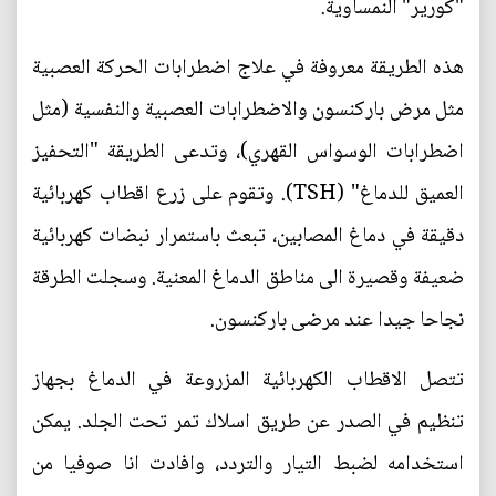
"كورير" النمساوية.
هذه الطريقة معروفة في علاج اضطرابات الحركة العصبية
مثل مرض باركنسون والاضطرابات العصبية والنفسية (مثل
اضطرابات الوسواس القهري)، وتدعى الطريقة "التحفيز
العميق للدماغ" (TSH). وتقوم على زرع اقطاب كهربائية
دقيقة في دماغ المصابين، تبعث باستمرار نبضات كهربائية
ضعيفة وقصيرة الى مناطق الدماغ المعنية. وسجلت الطرقة
نجاحا جيدا عند مرضى باركنسون.
تتصل الاقطاب الكهربائية المزروعة في الدماغ بجهاز
تنظيم في الصدر عن طريق اسلاك تمر تحت الجلد. يمكن
استخدامه لضبط التيار والتردد، وافادت انا صوفيا من