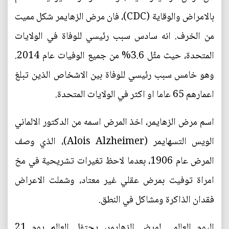
بالامراض والوقاية (CDC)، فان مرض الزهايمر شكل مميت
من الخرف. انه سادس سبب رئيسي للوفاة في الولايات
المتحدة، حيث مثّل 3.6% من جميع الوفيات عام 2014.
وهو خامس سبب رئيسي للوفاة بين الاشخاص الذين تبلغ
اعمارهم 65 عاما او اكثر في الولايات المتحدة.
اسم مرض الزهايمر، اخذ المرض اسمه من الدكتور الالماني
الويس التسهايمر (Alois Alzheimer)، الذي وصف
المرض عام 1906، بعدما لاحظ تغيرات تشريحية في مخ
امراة توفيت بمرض عقلي غير معتاد، وشملت الاعراض
فقدان الذاكرة ومشاكل في النطق.
اليوم العالمي لمرض الزهايمر، يحتفل العالم يوم 21