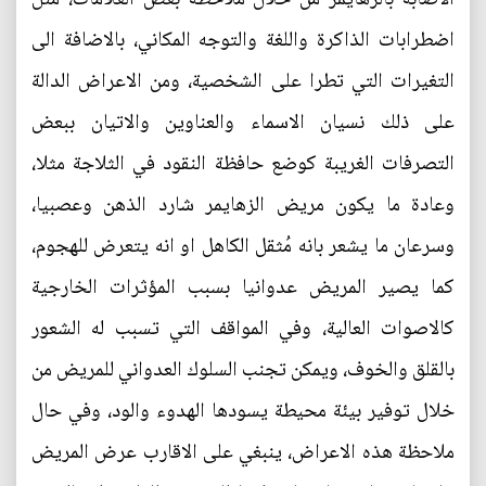
اضطرابات الذاكرة واللغة والتوجه ‫المكاني، بالاضافة الى
التغيرات التي تطرا على الشخصية، ‫ومن الاعراض الدالة
على ذلك نسيان الاسماء والعناوين والاتيان ببعض
‫التصرفات الغريبة كوضع حافظة النقود في الثلاجة مثلا،
‫وعادة ما يكون مريض الزهايمر شارد الذهن وعصبيا،
وسرعان ما يشعر بانه ‫مُثقل الكاهل او انه يتعرض للهجوم،
كما يصير المريض عدوانيا بسبب ‫المؤثرات الخارجية
كالاصوات العالية، وفي المواقف التي تسبب له الشعور
‫بالقلق والخوف، ويمكن تجنب السلوك العدواني للمريض من
خلال توفير بيئة ‫محيطة يسودها الهدوء والود، ‫وفي حال
ملاحظة هذه الاعراض، ينبغي على الاقارب عرض المريض