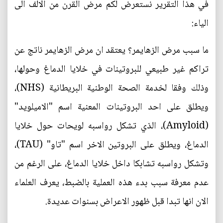
في هذا التقرير نستعرض لكم مرض القرن من الالف الى
الياء:
ما سبب مرض الزهايمر؟ يعتقد ان مرض الزهايمر ناتج عن
تراكم غير طبيعي للبروتينات في خلايا الدماغ وحولها،
وذلك وفقا لخدمة الصحة الوطنية البريطانية (NHS)،
ويطلق على احد البروتينات المعنية اسم "الاميلويد"
(Amyloid)، الذي تشكل رواسبه لويحات حول خلايا
الدماغ، ويطلق على البروتين الاخر اسم "تاو" (TAU)،
وتشكل رواسبه تشابكا داخل خلايا الدماغ، على الرغم من
عدم معرفة سبب بدء هذه العملية بالضبط، يعرف العلماء
الان انها تبدا قبل ظهور الاعراض بسنوات عديدة.