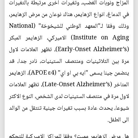
المزاج ونوبات الغضب، وتغيرات اخرى مرتبطة بالتغيرات
في الدماغ، انواع الزهايمر، هناك نوعان من مرض الزهايمر،
وذلك وفقا لـ"المعهد الوطني للشيخوخة" (National
Institute on Aging) الاميركي، الزهايمر المبكر
(Early-Onset Alzheimer’s)، تظهر العلامات لاول
مرة بين الثلاثينيات ومنتصف الستينيات، نادر جدا، قد
يتضمن جينا يسمى "ايه بي او اي" (APOE ɛ4)، الزهايمر
المتاخر (Late-Onset Alzheimer’s)، تظهر العلامات
لاول مرة في منتصف الستينيات لدى الشخص، النوع الاكثر
شيوعا، يحدث عادة بسبب تغيرات جينية تنتقل من الوالد
الى الطفل.
هل مرض الزهايمر مميت؟ وفقا للمراكز الاميركية للتحكم