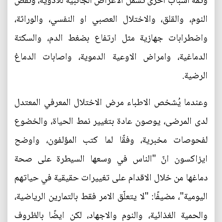
وثمة اسباب اخرى تشمل الاعراض الجانبية للادوية، ونقص
النوم، والقلق، والاختلال العصبي او النفسي، والوراثة،
واضطرابات جهازية مثل ارتفاع بضغط الدم، والسكتة
الدماغية، وامراض الاوعية الدموية، واصابات الدماغ
الرضية.
وعندما يُشخص الاطباء مرض الاختلال المعرفي المعتدل
لدى المرضى، يوصون عادة بتغيير نمط الحياة، والخضوع
لفحوصات مخبرية، وفقًا لما كتب المؤلفون، واوضح
ايزاكسون انّ "الناس في وسعها السيطرة على صحة
دماغها من خلال الاقدام على تغييرات حقيقية في حياتهم
اليومية"، مضيفًا: "لا يتعلّق الامر فقط بالتمارين الرياضية،
والحمية الغذائية، والنوم والاجهاد، لكن ايضًا بالظروف