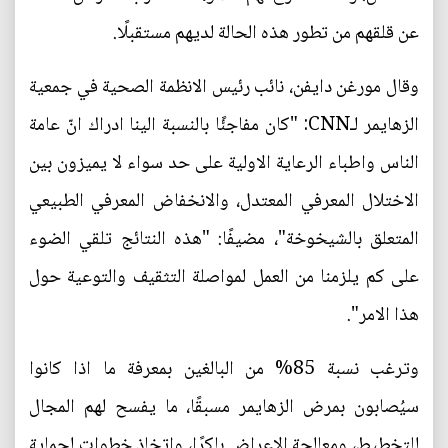
عن قلقهم من تطور هذه الحالة لديهم مستقبلًا.
وقال مورغن دايفن، نائب رئيس الانظمة الصحية في جمعية
الزهايمر لـCNN: "كان مفاجئًا بالنسبة الينا ادراك انّ عامة
الناس واطباء الرعاية الاولية على حد سواء لا يميزون بين
الاختلال المعرفي المعتدل، والانخفاض المعرفي الطبيعي
المتعلق بالشيخوخة"، مضيفًا: "هذه النتائج تلقي الضوء
على كم يلزمنا من العمل لمواصلة التثقيف والتوعية حول
هذا الامر".
وترغب نسبة 85% من البالغين بمعرفة ما اذا كانوا
سيُصابون بمرض الزهايمر مسبقًا، ما يفسح لهم المجال
للتخطيط، ومعالجة الاعراض باكرًا، واتخاذ خطوات لحماية