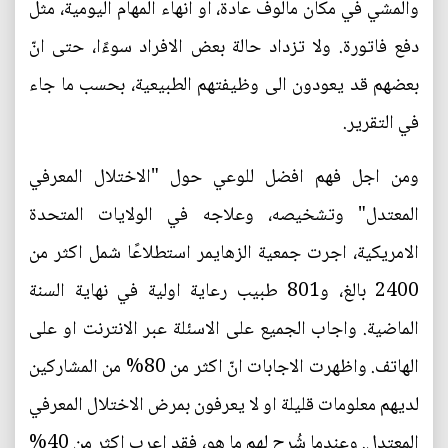
والمشي في مكان مالوف عادة، او انهاء المهام اليومية، مثل
دفع فاتورة. ولا تزداد حالة بعض الافراد سوءًا، حتى انّ
بعضهم قد يعودون الى وظيفتهم الطبيعية، بحسب ما جاء
في التقرير.
ومن اجل فهم افضل للوعي حول "الاختلال المعرفي
المعتدل" وتشخيصه، وعلاجه في الولايات المتحدة
الامريكية، اجرت جمعية الزهايمر استطلاعًا شمل اكثر من
2400 بالغ، و801 طبيب رعاية اولية في نهاية السنة
الماضية. واجاب الجميع على الاسئلة عبر الانترنت او على
الهاتف. واظهرت الاجابات انّ اكثر من 80% من المشاركين
لديهم معلومات قليلة او لا يعرفون بمرض الاختلال المعرفي
المعتدل. وعندما شُرح لهم ما هو، فقد اعرب اكثر من 40%