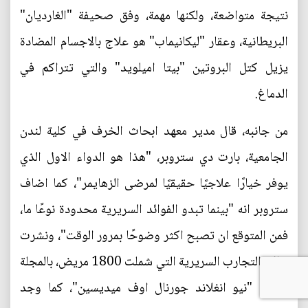
نتيجة متواضعة، ولكنها مهمة، وفق صحيفة "الغارديان"
البريطانية، وعقار "ليكانيماب" هو علاج بالاجسام المضادة
يزيل كتل البروتين "بيتا اميلويد" والتي تتراكم في
الدماغ.
من جانبه، قال مدير معهد ابحاث الخرف في كلية لندن
الجامعية، بارت دي ستروبر، "هذا هو الدواء الاول الذي
يوفر خيارًا علاجيًا حقيقيًا لمرضى الزهايمر"، كما اضاف
ستروبر انه "بينما تبدو الفوائد السريرية محدودة نوعًا ما،
فمن المتوقع ان تصبح اكثر وضوحًا بمرور الوقت"، ونشرت
نتائج التجارب السريرية التي شملت 1800 مريض، بالمجلة
الطبية "نيو انغلاند جورنال اوف ميديسين"، كما وجد