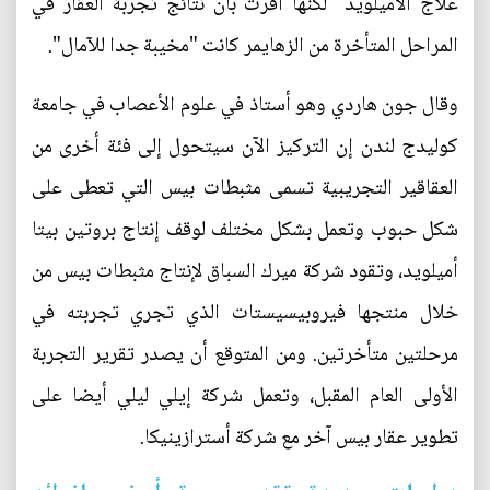
علاج الأميلويد" لكنها أقرت بأن نتائج تجربة العقار في
المراحل المتأخرة من الزهايمر كانت "مخيبة جدا للآمال".
وقال جون هاردي وهو أستاذ في علوم الأعصاب في جامعة
كوليدج لندن إن التركيز الآن سيتحول إلى فئة أخرى من
العقاقير التجريبية تسمى مثبطات بيس التي تعطى على
شكل حبوب وتعمل بشكل مختلف لوقف إنتاج بروتين بيتا
أميلويد، وتقود شركة ميرك السباق لإنتاج مثبطات بيس من
خلال منتجها فيروبيسيستات الذي تجري تجربته في
مرحلتين متأخرتين. ومن المتوقع أن يصدر تقرير التجربة
الأولى العام المقبل، وتعمل شركة إيلي ليلي أيضا على
تطوير عقار بيس آخر مع شركة أسترازينيكا.