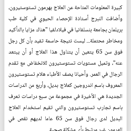
كبيرة المعلومات المتاحة عن العلاج بهرمون تستوستيرون،
وأضافت النبرج أستاذة الإحصاء الحيوي في كلية طب
بريلمان بجامعة بنسلفانيا في فيلادلفيا "هناك مزايا بالتأكيد
ومخاطر محتملة... ليست نتيجة حاسمة تفيد بأن كل رجل
فوق سن 65 يتعين أن يتناول هذا العلاج أو أن يبتعد
عنه"، وتميل مستويات تستوستيرون للانخفاض مع تقدم
الرجال في العمر. وأحيانا يصف الأطباء هلام تستوستيرون
المعروف باسم اندروجين كعلاج بديل، وأربع من الدراسات
الجديدة هي الأخيرة في مجموعة من سبع دراسات تعرف
باسم تجارب تستوستيرون والتي تقيم استخدام العلاج
البديل لدى رجال فوق سن 65 عاما لديهم نقص في
الهرمون غير مرتبط بأي مشكلة صحية.