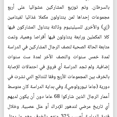
بالسرطان. وتم توزيع المشاركين عشوائيا على أربع
مجموعات إحداها لمن يتناولون مكملا غذائيا لفيتامين
(إي) والأخرى للسيلينيوم وثالثة يتناول المشاركون فيها
كلا المكملين ورابعة يتناولون فيها أقراصا وهمية، وتمت
متابعة الحالة الصحية لنصف الرجال المشاركين في الدراسة
لمدة خمس سنوات والنصف الآخر لمدة ست سنوات
إضافية. ولم تجد الدراسة أي فروق في احتمالات الإصابة
بالخرف بين المجموعات الأربع وفقا للنتائج التي نشرت في
دورية (جاما نيورولوجي)، وفي بداية الدراسة كان متوسط
أعمار الرجال الذين شاركوا 68 عاما دون أن يكون لديهم
أي تاريخ مرضي لتدهور الإدراك أو علل عصبية. وخلال
فترة الدراسة أصيب 325 منهم بالخرف وهو ما يمثل