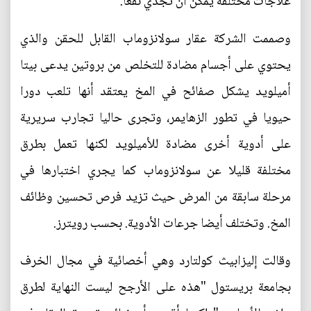
علاجات مختلفة يمكن أن تجدي نفعا.
وصممت الشركة عقار سولانزوماب القابل للحقن والذي
يحتوي على أجسام مضادة للتخلص من بروتين يدعى بيتا
أميلويد يشكل صفائح في المخ يعتقد أنها تلعب دورا
حيويا في تطور الزهايمر، وتجرى حاليا تجارب سريرية
على أدوية أخرى مضادة للأميلويد لكنها تعمل بطرق
مختلفة قليلا عن سولانزوماب كما يجري اختبارها في
مرحلة سابقة من المرض حيث تزيد فرص تحسين وظائف
المخ. وتختلف أيضا جرعات الأدوية. بحسب رويترز.
وقالت إليزابيث كولتارد وهي أخصائية في مجال الخرف
بجامعة بريستول "هذه على الأرجح ليست النهاية لطرق