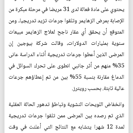
يحتوي على مادة فعالة لدى 31 مريضا في مرحلة مبكرة من
الإصابة بمرض الزهايمر وتلقوا جرعات تزيد تدريجيا، ومن
المتوقع أن يحقق أي عقار ناجح لعلاج الزهايمر مبيعات
سنوية بمليارات الدولارات، وقالت شركة بيوجين إن
المرضى الذين أعطوا جرعات تدريجية أثناء الدراسة عانى
35% منهم من أثر جانبي انطوى على تحرك السوائل في
الدماغ مقارنة بنسبة 55% بين من تم إعطاؤهم جرعات
عالية ثابتة. بحسب رويترز.
وانخفاض اللويحات النشوية وتباطؤ تدهور الحالة العقلية
الذي تم رصده بين المرضى ممن تلقوا جرعات تدريجية
لمدة 12 شهرا يتشابه مع النتائج التي أعلنت في وقت