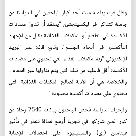
وقال فريدريك شميت أحد كبار الباحثين في الدراسة من
جامعة كنتاكي في ليكسينجتون "يعتقد أن تناول مضادات
الأكسدة في الطعام أو المكملات الغذائية يقلل من الإجهاد
التأكسدي في أنحاء الجسم"، وتابع قائلا عبر البريد
الإلكتروني "ربما مكملات الغذاء التي تحتوي على مضادات
الأكسدة أقل فاعلية من تلك التي يتم تناولها عبر الطعام...
والخلاصة هي أن الأدلة لصالح المكملات الغذائية التي
تحتوي على مضادات أكسدة محدودة".
ولإجراء الدراسة فحص الباحثون بيانات 7540 رجلا من
كبار السن شاركوا في تجربة أوسع نطاقا تنظر في تأثير
فيتامين (إي) والسيلينيوم على احتمالات الإصابة