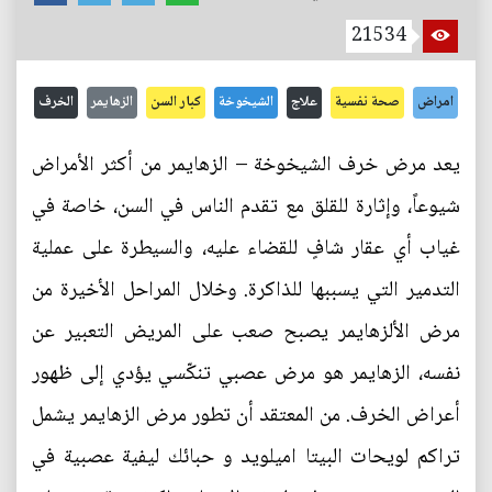
21534
امراض
صحة نفسية
علاج
الشيخوخة
كبار السن
الزهايمر
الخرف
يعد مرض خرف الشيخوخة – الزهايمر من أكثر الأمراض
شيوعاً، وإثارة للقلق مع تقدم الناس في السن، خاصة في
غياب أي عقار شافٍ للقضاء عليه، والسيطرة على عملية
التدمير التي يسببها للذاكرة. وخلال المراحل الأخيرة من
مرض الألزهايمر يصبح صعب على المريض التعبير عن
نفسه، الزهايمر هو مرض عصبي تنكّسي يؤدي إلى ظهور
أعراض الخرف. من المعتقد أن تطور مرض الزهايمر يشمل
تراكم لويحات البيتا اميلويد و حبائك ليفية عصبية في