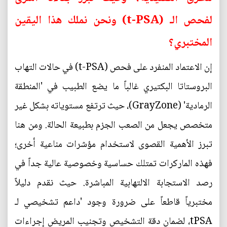
لفحص الـ (t-PSA) ونحن نملك هذا اليقين
المختبري؟
إن الاعتماد المنفرد على فحص (t-PSA) في حالات التهاب
البروستاتا البكتيري غالباً ما يضع الطبيب في 'المنطقة
الرمادية' (GrayZone)، حيث ترتفع مستوياته بشكل غير
متخصص يجعل من الصعب الجزم بطبيعة الحالة. ومن هنا
تبرز الأهمية القصوى لاستخدام مؤشرات مناعية أخرى؛
فهذه الماركرات تمتلك حساسية وخصوصية عالية جداً في
رصد الاستجابة الالتهابية المباشرة. حيث نقدم دليلاً
مختبرياً قاطعاً على ضرورة وجود 'داعم تشخيصي لـ
tPSA، لضمان دقة التشخيص وتجنيب المريض إجراءات