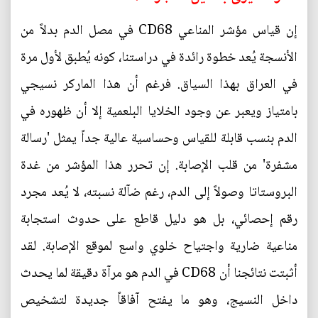
إن قياس مؤشر المناعي CD68 في مصل الدم بدلاً من
الأنسجة يُعد خطوة رائدة في دراستنا، كونه يُطبق لأول مرة
في العراق بهذا السياق. فرغم أن هذا الماركر نسيجي
بامتياز ويعبر عن وجود الخلايا البلعمية إلا أن ظهوره في
الدم بنسب قابلة للقياس وحساسية عالية جداً يمثل 'رسالة
مشفرة' من قلب الإصابة. إن تحرر هذا المؤشر من غدة
البروستاتا وصولاً إلى الدم، رغم ضآلة نسبته، لا يُعد مجرد
رقم إحصائي، بل هو دليل قاطع على حدوث استجابة
مناعية ضارية واجتياح خلوي واسع لموقع الإصابة. لقد
أثبتت نتائجنا أن CD68 في الدم هو مرآة دقيقة لما يحدث
داخل النسيج، وهو ما يفتح آفاقاً جديدة لتشخيص