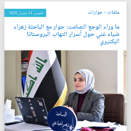
ملفات
-
حوارات
الخميس 11 حزيران 2026
ما وراء الوجع الصامت: حوار مع الباحثة زهراء
ضياء غني حول أسرار التهاب البروستاتا
البكتيري