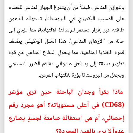
بالتوازن المناعي. فبدلاً من أن يتفرغ الجهاز المناعي للقضاء
على المسبب البكتيري في البروستاتا، تستهلك الدهون
طاقته عبر إفراز مستمر للوسائط الالتهابية، مما يؤدي إلى
حالة من 'الإرهاق المناعي'. هذا الخلل الوظيفي يضعف
قدرة الخلايا المناعية، مما يحول الدفاع المناعي من قوة
تطهير دقيقة إلى رد فعل عشوائي يفاقم الضرر النسيجي
ويجعل من البروستاتا بؤرة للالتهاب المزمن.
ماذا يقرأ وجدان الباحثة حين ترى مؤشر
(CD68) في أعلى مستوياته؟ أهو مجرد رقم
إحصائي، أم هي استغاثة صامتة لجسدٍ يصارع
عدواً لا يرى بالعين المجردة؟