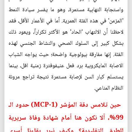
واستجابة التهابية مستمرة، وهو ما يفسر سيادة النمط
'المزمن' في هذه الفئة العمرية. أما في الأعمار الأقل، فقد
لاحظنا أن الالتهاب 'الحاد' هو الأكثر تكراراً، ويعود ذلك
بشكل كبير إلى السلوك الصحي والنشاط الجنسي لهذه
الفئة. إنها مفارقة بيولوجية واضحة؛ حيث يواجه الشباب
الاصابة المايكروبية برد فعل عنيفوفترة زمنية اقل، بينما
يستسلم كبار السن لإصابة مستمرة نتيجة تراجع مرونة
النظام المناعي.
حين تلامس دقة المؤشر (MCP-1) حدود الـ
99%، ألا نكون هنا أمام شهادة وفاة سريرية
للطرق التقليدية؟ وكيف نبرر بقاءنا أسرى