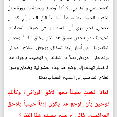
التشخيصي والمناعي، إلا أننا أوصينا وبشدة بضرورة جعل
'اختبار الحساسية' شرطاً أساسياً قبل البدء بأي كورس
علاجي. نحن نرى أن الاستمرار في صرف المضادات
الحيوية دون فحص مسبق هو الذي يخلق تلك 'الوحوش
البكتيرية' التي أشار إليها السؤال، ويجعل السلاح الدوائي
يرتد على المريض بدلاً من شفائه. إن توصيتنا بإجراء هذا
الاختبار تهدف إلى وضع حد لهذه العشوائية وضمان وصول
العلاج المناسب إلى النسيج المصاب بدقة.
لماذا ذهبتِ بعيداً نحو الأفق الوراثي؟ وكأنكِ
توحين بأن الوجع قد يكون إرثاً جينياً يلاحق
العراقيين.. فإلى أي مدى يصدق هذا الظن؟