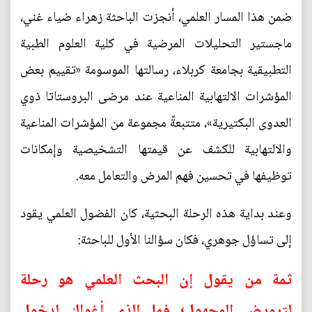
ضمن هذا المسار العلمي، أنجزت الباحثة زهراء ضياء غني،
ماجستير التحليلات المرضية في كلية العلوم الطبية
التطبيقية بجامعة كربلاء، رسالتها الموسومة «تقييم بعض
المؤشرات الالتهابية المناعية عند مرضى البروستاتا ذوي
العدوى البكتيرية»، متتبعةً مجموعة من المؤشرات المناعية
والالتهابية للكشف عن قيمتها التشخيصية وإمكانات
توظيفها في تحسين فهم المرض والتعامل معه.
وعند بداية هذه الرحلة البحثية، كان الفضول العلمي يقود
إلى تساؤل جوهري، فكان سؤالنا الأول للباحثة:
ثمة من يقول إن البحث العلمي هو رحلة
لترويض المجهول؛ فما الذي أغواكِ لدخول