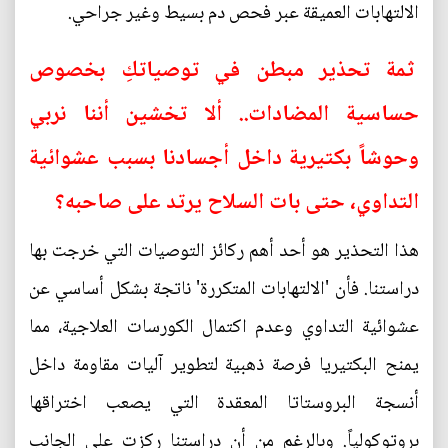
الالتهابات العميقة عبر فحص دم بسيط وغير جراحي.
ثمة تحذير مبطن في توصياتكِ بخصوص
حساسية المضادات.. ألا تخشين أننا نربي
وحوشاً بكتيرية داخل أجسادنا بسبب عشوائية
التداوي، حتى بات السلاح يرتد على صاحبه؟
هذا التحذير هو أحد أهم ركائز التوصيات التي خرجت بها
دراستنا. فأن 'الالتهابات المتكررة' ناتجة بشكل أساسي عن
عشوائية التداوي وعدم اكتمال الكورسات العلاجية، مما
يمنح البكتيريا فرصة ذهبية لتطوير آليات مقاومة داخل
أنسجة البروستاتا المعقدة التي يصعب اختراقها
بروتوكولياً. وبالرغم من أن دراستنا ركزت على الجانب