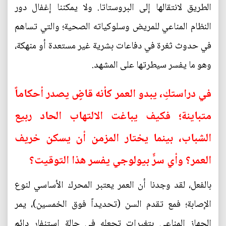
الطريق لانتقالها إلى البروستاتا. ولا يمكننا إغفال دور
النظام المناعي للمريض وسلوكياته الصحية؛ والتي تساهم
في حدوث ثغرة في دفاعات بشرية غير مستعدة أو منهكة،
وهو ما يفسر سيطرتها على المشهد.
في دراستكِ، يبدو العمر كأنه قاضٍ يصدر أحكاماً
متباينة؛ فكيف يباغت الالتهاب الحاد ربيع
الشباب، بينما يختار المزمن أن يسكن خريف
العمر؟ وأي سرٍّ بيولوجي يفسر هذا التوقيت؟
بالفعل، لقد وجدنا أن العمر يعتبر المحرك الأساسي لنوع
الإصابة؛ فمع تقدم السن (تحديداً فوق الخمسين)، يمر
الجهاز المناعي بتغيرات تجعله في حالة استنفار دائم