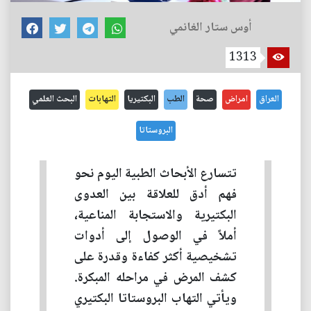
أوس ستار الغانمي
1313
العراق
امراض
صحة
الطب
البكتيريا
التهابات
البحث العلمي
البروستاتا
تتسارع الأبحاث الطبية اليوم نحو
فهم أدق للعلاقة بين العدوى
البكتيرية والاستجابة المناعية،
أملاً في الوصول إلى أدوات
تشخيصية أكثر كفاءة وقدرة على
كشف المرض في مراحله المبكرة.
ويأتي التهاب البروستاتا البكتيري