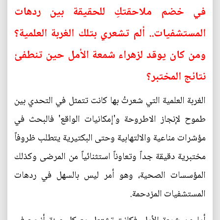
في خضم ملاحقتكِ للحقيقة بين ردهات
المستشفيات.. ألم تشعري بتلك الغربة العلمية؟
ومن كان يوقد لزهراء شمعة الأمل حين تنطفئ
نتائج المختبر؟
الغربة العلمية التي شعرتُ بها كانت تتمثل في التحدي بين
طموح لإنجاز الاطروحة و'إمكانيات الواقع' فالبحث في
مؤشرات مناعية والالتهابية وحتى البكتيرية يتطلب ظروفاً
مختبرية دقيقة جداً وتعاوناً استثنائياً من المرضى وكذلك
المؤسسات الصحية، وهو أمر ليس بالسهل في ردهات
المستشفيات المزدحمة.