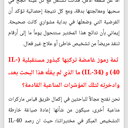
أما عن شمعة الأمل، فكانت تشتعل مع كل عينة أنجح في
سحبها ومعالجتها بدقة، ومع كل نتيجة إحصائية تؤكد أن
الفرضية التي وضعتُها في بداية مشواري كانت صحيحة.
إيماني بأن نتائج هذا المختبر ستتحول يوماً ما إلى أرقام
تنقذ مريضاً من تشخيص خاطئ أو علاج غير فعال.
ثمة رموز غامضة تركتِها كبذور مستقبلية (IL-
40) و (IL-34) ما الذي لم يقلْه هذا البحث بعد،
وادخرتِه لتلك المؤشرات المناعية القادمة؟
نحن نفتح مجالاً للباحثين في إكمال طريق قياس ماركرات
مناعية أخرى، سيكون من شأنها إعادة صياغة خارطة
التشخيص المبكر في مختبراتنا؛ حيث ان رصد IL-40