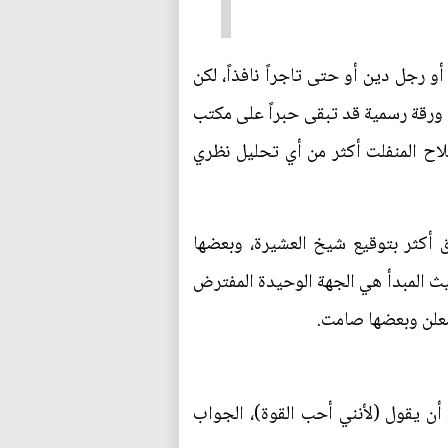
رجل دين أو حتى تاجراً نافذاً، لكن
س ورقة رسمية قد تبقى حبراً على مكتب
اح المنفلت أكثر من أي تحليل نظري
ق أكثر بتوقيع شيخ العشيرة، وبعضها
يث المبدأ هي الجهة الوحيدة المفترض
معلن وبعضها صامت.
 أن يقول (لأنني أحب القوة)، الجواب