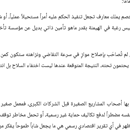
اً:
م يملك معارف تجعل تنفيذ الحكم عليه أمراً مستحيلاً عملياً، أو
ليس رغبة في الهيمنة بقدر ماهو تأمين ذاتي بديل عن مؤسسة تأخ
ن لم تُصاحَب بإصلاح موازٍ في سرعة التقاضي ونزاهته ستكون كمن
 يحتمون تحته، النتيجة المتوقعة عندها ليست اختفاء السلاح بل انتق
ر بها أصحاب المشاريع الصغيرة قبل الشركات الكبرى، فمعمل صغي
سه مضطراً لدفع تكاليف حماية غير رسمية، أو تحمل مخاطر توقف ال
لا تظهر في أي تقرير اقتصادي رسمي هي ما يجعل شاباً طموحاً يفكر