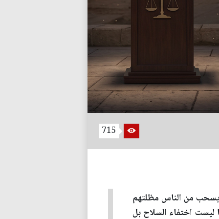
715
ن يسحب من الناس مظلتهم
ا ليست اختفاء السلاح بل