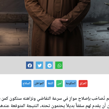
العراق
الحكومة
أمن
الثقة
المواطن
السلاح
لم تُصاحَب بإصلاح موازٍ في سرعة التقاضي ونزاهته ستكون كم
أن يقدم لهم سقفاً بديلاً يحتمون تحته، النتيجة المتوقعة عنده