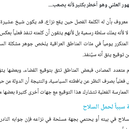
ظهور العلني وهو أخطر بكثير لأنه يصعب...
روف بأن له الكلمة الفصل حين يقع نزاع، قد يكون شيخ عشيرة أو 
لا لأنه يملك سلطة رسمية بل لأنهم يثقون أن كلمته تنفذ فعلياً بعك
لمتكرر يومياً في مئات المناطق العراقية يلخص جوهر مشكلة السل
 توقيع يثق أنه سيُنفذ.
يوم متعدد المصادر، فبعض المناطق تثق بتوقيع القضاء، وبعضها يث
لياً بصرف النظر عن يافطته السياسية، والنتيجة أن الدولة من ح
 الممارسة الفعلية تتشارك هذا التوقيع مع جهات أخرى كثيرة بعضها 
سبباً لحمل السلاح
 بسلاح في بيته أو يحتمي بجهة مسلحة في نزاعه فإن جوابه النادر