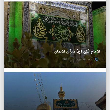
الإِمَامُ عَلِيّ (ع) مِيزَانُ الإِيمَان
الأحد 04 كانون الثاني 2026