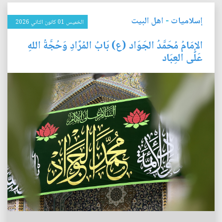
إسلاميات
-
اهل البيت
الخميس 01 كانون الثاني 2026
الإِمَامُ مُحَمَّدُ الجَوَاد (ع) بَابُ المُرًادِ وَحُجَّةُ اللهِ
عَلَى العِبَاد