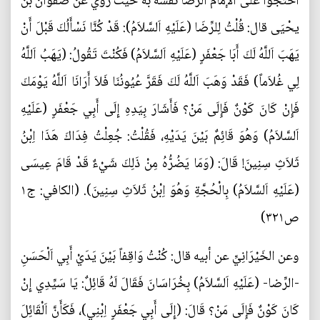
احتجوا على الإمام الرضا نفسه به حيث روي عن صَفْوَان بن
يحْيَى قال: قُلْتُ لِلرِّضَا (عَلَيْهِ اَلسَّلاَمُ): قَدْ كُنَّا نَسْأَلُكَ قَبْلَ أَنْ
يَهَبَ اَللَّهُ لَكَ أَبَا جَعْفَرٍ (عَلَيْهِ اَلسَّلاَمُ) فَكُنْتَ تَقُولُ: (يَهَبُ اَللَّهُ
لِي غُلاَماً) فَقَدْ وَهَبَ اَللَّهُ لَكَ فَقَرَّ عُيُونُنَا فَلاَ أَرَانَا اَللَّهُ يَوْمَكَ
فَإِنْ كَانَ كَوْنٌ فَإِلَى مَنْ؟ فَأَشَارَ بِيَدِهِ إِلَى أَبِي جَعْفَرٍ (عَلَيْهِ
اَلسَّلاَمُ) وَهُوَ قَائِمٌ بَيْنَ يَدَيْهِ، فَقُلْتُ: جُعِلْتُ فِدَاكَ هَذَا اِبْنُ
ثَلاَثِ سِنِينَ! قَالَ: (وَمَا يَضُرُّهُ مِنْ ذَلِكَ شَيْءٌ قَدْ قَامَ عِيسَى
(عَلَيْهِ اَلسَّلاَمُ) بِالْحُجَّةِ وَهُوَ اِبْنُ ثَلاَثِ سِنِينَ). (الکافي: ج۱
ص۳۲۱)
وعن الخَيْرَانِيِّ عن أبيه قال: كُنْتُ وَاقِفاً بَيْنَ يَدَيْ أَبِي اَلْحَسَنِ
-الرِّضا- (عَلَيْهِ اَلسَّلاَمُ) بِخُرَاسَانَ فَقَالَ لَهُ قَائِلٌ: يَا سَيِّدِي إِنْ
كَانَ كَوْنٌ فَإِلَى مَنْ؟ قَالَ: (إِلَى أَبِي جَعْفَرٍ اِبْنِي)، فَكَأَنَّ اَلْقَائِلَ