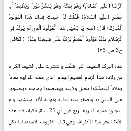
اَلرِّضَا (عَلَيْهِ اَلسَّلاَمُ) وَهُوَ بِمَكَّةَ وَهُوَ يُقَشِّرُ مَوْزاً وَيُطْعِمُهُ أَبَا
جَعْفَرٍ (عَلَيْهِ اَلسَّلاَمُ) فَقُلْتُ لَهُ: جُعِلْتُ فِدَاكَ هَذَا اَلْمَوْلُودُ
اَلْمُبَارَكُ؟ قَالَ: (نَعَمْ؛ يَا يَحْيَى هَذَا اَلْمَوْلُودُ اَلَّذِي لَمْ يُولَدْ فِي
اَلْإِسْلاَمِ مِثْلُهُ مَوْلُودٌ أَعْظَمُ بَرَكَةً عَلَى شِيعَتِنَا مِنْهُ). (الکافي:
ج6 ص۳6۰)
هذه البركة العميمة التي شعَّت وانتشرت على الشيعة الكرام
من ولادة هذا الإمام العظيم الهمام، الذي جعله الله لهم معاذاً
وملاذاً ليتمسَّكوا بحبل ولايته ويعتصموا بإمامته ويحتجوا
على الناس به وبصغر سنه بداية ونهاية لأنه استشهد ولم
يتجاوز عمره الشريف ربع قرن أي 25 سنة، فكيف قاد هذه
الأمة المترامية الأطراف وفي تلك الظروف الاستثنائية بكل