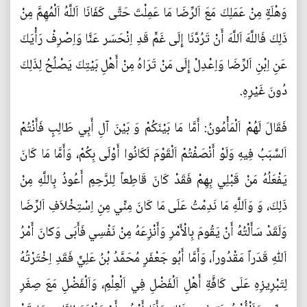
وَهْلَةٍ مِنْ عَمَلِكَ مَعَ اَلرِّضَا مَا عَمِلْتَ حَتَّى كَفَانَا اَللَّهُ اَلْمُهِمَّ مِنْ
ذَلِكَ فَاللَّهَ اَللَّهَ أَنْ تَرُدَّنَا إِلَى غَمٍّ قَدِ اِنْحَسَر عَنَّا وَاِصْرِفْ رَأْيَكَ
عَنِ اِبْنِ اَلرِّضَا وَاِعْدِلْ إِلَى مَنْ تَرَاهُ مِنْ أَهْلِ بَيْتِكَ يَصْلُحُ لِذَلِكَ
دُونَ غَيْرِهِ.
فَقَالَ لَهُمْ اَلْمَأْمُونُ: أَمَّا مَا بَيْنَكُمْ وَ بَيْنَ آلِ أَبِي طَالِبٍ فَأَنْتُمْ
اَلسَّبَبُ فِيهِ وَلَوْ أَنْصَفْتُمْ اَلْقَوْمَ لَكَانُوا أَوْلَى بِكُمْ، وَأَمَّا مَا كَانَ
يَفْعَلُهُ مَنْ قَبْلِي بِهِمْ فَقَدْ كَانَ قَاطِعاً لِلرَّحِمِ أَعُوذُ بِاللَّهِ مِنْ
ذَلِكَ، وَ وَاَللَّهِ مَا نَدِمْتُ عَلَى مَا كَانَ مِنِّي مِنِ اِسْتِخْلاَفِ اَلرِّضَا
وَلَقَدْ سَأَلْتُهُ أَنْ يَقُومَ بِالْأَمْرِ وَأَنْزِعَهُ مِنْ نَفْسِي فَأَبَى وَكانَ أَمْرُ
اَللّٰهِ قَدَراً مَقْدُوراً، وَأَمَّا أَبُو جَعْفَرٍ مُحَمَّدُ بْنُ عَلِيٍّ فَقَدِ اِخْتَرْتُهُ
لِتَبْرِيزِهِ عَلَى كَافَّةِ أَهْلِ اَلْفَضْلِ فِي اَلْعِلْمِ، وَاَلْفَضْلِ مَعَ صِغَرِ