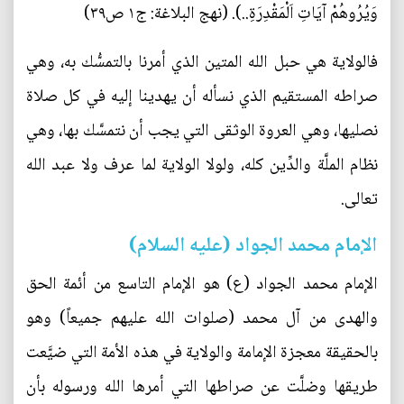
وَيُرُوهُمْ آيَاتِ اَلْمَقْدِرَةِ..). (نهج البلاغة: ج۱ ص۳۹)
فالولاية هي حبل الله المتين الذي أمرنا بالتمسُّك به، وهي
صراطه المستقيم الذي نسأله أن يهدينا إليه في كل صلاة
نصليها، وهي العروة الوثقى التي يجب أن نتمسَّك بها، وهي
نظام الملَّة والدِّين كله، ولولا الولاية لما عرف ولا عبد الله
تعالى.
الإمام محمد الجواد (عليه السلام)
الإمام محمد الجواد (ع) هو الإمام التاسع من أئمة الحق
والهدى من آل محمد (صلوات الله عليهم جميعاً) وهو
بالحقيقة معجزة الإمامة والولاية في هذه الأمة التي ضيَّعت
طريقها وضلَّت عن صراطها التي أمرها الله ورسوله بأن