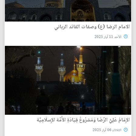
الامام الرضا (ع) وصفات القائد الرباني
الأحد 11 آيار 2025
الإِمَامُ عَلِيُّ الرِّضَا وَمَشرُوعُ قِيَادَةِ الأُمَّة الإِسلَامِيَّة
الثلاثاء 06 آيار 2025