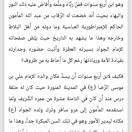
وهو ابن أربع سنوات فمَنْ ربَّاه وعلَّمه وأفاض عليه ذلك النور
والبهاء بحيث أنه خضعت له الرِّقاب من عبد الله المأمون
الحاكم للإمبراطورية العباسية وما دونه من أهل البلاط
وخارجه وهذا ما يشهد به التاريخ حيث بيَّض صفحاته
الإمام الجواد بسيرته العطرة وأثبت حضوره وجدارته
بقيادة الأمة وريادتها رغم كل ما أحاط به من ظروف؟
فكيف لابن أربع سنوات أن يسدَّ مكان والده الإمام علي بن
موسى الرِّضا (ع) في المدينة المنورة حيث كان له حلقة
درس منذ أن كان في الثامنة عشرة من عمره الشَّريف ولما
استقدمه المأمون إلى مرو سافر وترك ولده الجواد (ع)
مكانه ليدير الأمور وهو في تلك السن المبكرة جداً، وهذا ما