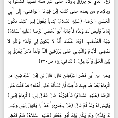
(ع) الذي لم يرزق بأولاد حتى كبر سنَّه نسبياً فشكُّوا به
وبالإمام من بعده حتى كَتَبَ اِبْنُ قِيَامَا -الواقفي- إِلَى أَبِي
اَلْحَسَنِ -الرِّضا- (عَلَيْهِ اَلسَّلاَمُ) كِتَاباً يَقُولُ فِيهِ: كَيْفَ تَكُونُ
إِمَاماً وَلَيْسَ لَكَ وَلَدٌ؟ فَأَجَابَهُ أَبُو اَلْحَسَنِ اَلرِّضَا (عَلَيْهِ اَلسَّلاَمُ)
شِبْهَ اَلْمُغْضَبِ: (وَمَا عَلَّمَكَ أَنَّهُ لاَ يَكُونُ لِي وَلَدٌ؟ وَاَللَّهِ لاَ
تَمْضِي اَلْأَيَّامُ وَاَللَّيَالِي حَتَّى يَرْزُقَنِيَ اَللَّهُ وَلَداً ذَكَراً يَفْرُقُ بِهِ
بَيْنَ اَلْحَقِّ وَاَلْبَاطِلِ). (الکافي: ج۱ ص۳۲۰)
وعن ابن أبي نَصْر البَزَنْطِيِّ قال: قَالَ لِيَ اِبْنُ اَلنَّجَاشِيِّ: مَنِ
اَلْإِمَامُ بَعْدَ صَاحِبِكَ فَأُحِبُّ أَنْ تَسْأَلَهُ حَتَّى أَعْلَمَ؟ فَدَخَلْتُ عَلَى
اَلرِّضَا (عَلَيْهِ السَّلاَمُ) فَأَخْبَرْتُهُ، قَالَ فَقَالَ لِي: (اَلْإِمَامُ اِبْنِي)
وَلَيْسَ لَهُ وَلَدٌ ثُمَّ قَالَ: (هَلْ يَجْتَرِئُ أَحَدٌ أَنْ يَقُولَ اِبْنِي وَلَيْسَ
لَهُ وَلَدٌ؟) وَلَمْ يَكُنْ وُلِدَ أَبُو جَعْفَرٍ (عَلَيْهِ السَّلاَمُ) فَلَمْ تَمْضِ