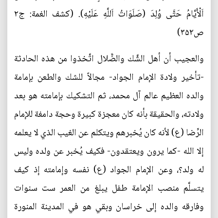
اَلْأَيَّامُ حَتَّى وُلِدَ (صَلَوَاتُ اَللَّهِ عَلَيْهِ). (كشف الغمة: ج۲
ص۳۵۲)
والعجيب أن أهل الشَّك والضَّلال اتَّخذوا من هذه الحادثة
-تأخير ولادة الإمام الجواد- مجالاً للشك والطعن بإمامة
والده العظيم عالم آل محمد، ثم التشكيك بإمامته هو بعد
ولادته، والحقيقة بأنه كان معجزة كبيرة وحجة دامغة للإمام
الرِّضا (ع) لأنه كان يُخبرهم ويتكلم عن الغيب الذي لا يعلمه
إلا الله -كما يرون ويعتقدون- فكيف يُخبر عن ولده وليس
له ولد؟، وعن الإمام الجواد (ع) نفسه وإمامته إذ كيف
يتسلَّم منصب الإمامة طفل يبلغ من العمر ست سنوات
وفارقه والده إلى خراسان وبقي هو في المدينة المنورة