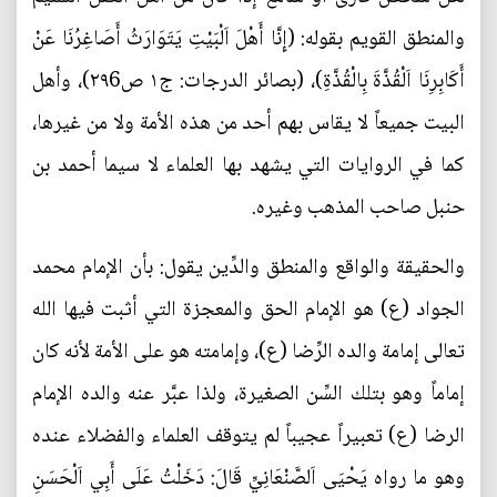
والمنطق القويم بقوله: (إِنَّا أَهْلَ اَلْبَيْتِ يَتَوَارَثُ أَصَاغِرُنَا عَنْ
أَكَابِرِنَا اَلْقُذَّةَ بِالْقُذَّةِ)، (بصائر الدرجات: ج۱ ص۲۹6)، وأهل
البيت جميعاً لا يقاس بهم أحد من هذه الأمة ولا من غيرها،
كما في الروايات التي يشهد بها العلماء لا سيما أحمد بن
حنبل صاحب المذهب وغيره.
والحقيقة والواقع والمنطق والدِّين يقول: بأن الإمام محمد
الجواد (ع) هو الإمام الحق والمعجزة التي أثبت فيها الله
تعالى إمامة والده الرِّضا (ع)، وإمامته هو على الأمة لأنه كان
إماماً وهو بتلك السِّن الصغيرة، ولذا عبَّر عنه والده الإمام
الرضا (ع) تعبيراً عجيباً لم يتوقف العلماء والفضلاء عنده
وهو ما رواه يَحْيَى اَلصَّنْعَانِيِّ قَالَ: دَخَلْتُ عَلَى أَبِي اَلْحَسَنِ