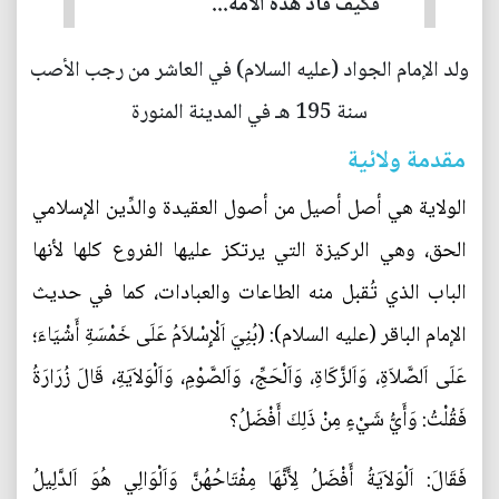
فكيف قاد هذه الأمة...
ولد الإمام الجواد (عليه السلام) في العاشر من رجب الأصب
سنة 195 هـ في المدينة المنورة
مقدمة ولائية
الولاية هي أصل أصيل من أصول العقيدة والدِّين الإسلامي
الحق، وهي الركيزة التي يرتكز عليها الفروع كلها لأنها
الباب الذي تُقبل منه الطاعات والعبادات، كما في حديث
الإمام الباقر (عليه السلام): (بُنِيَ اَلْإِسْلاَمُ عَلَى خَمْسَةِ أَشْيَاءَ؛
عَلَى اَلصَّلاَةِ، وَاَلزَّكَاةِ، وَاَلْحَجِّ، وَاَلصَّوْمِ، وَاَلْوَلاَيَةِ، قَالَ زُرَارَةُ
فَقُلْتُ: وَأَيُّ شَيْءٍ مِنْ ذَلِكَ أَفْضَلُ؟
فَقَالَ: اَلْوَلاَيَةُ أَفْضَلُ لِأَنَّهَا مِفْتَاحُهُنَّ وَاَلْوَالِي هُوَ اَلدَّلِيلُ