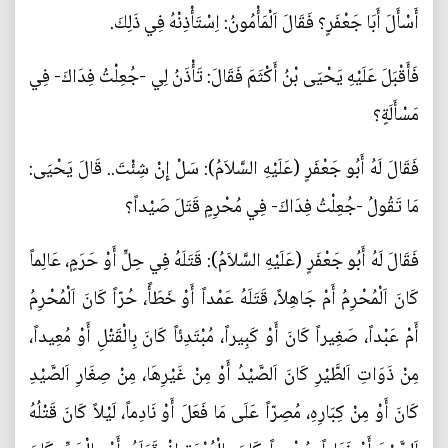
أَسْأَلَ أَبَا جَعْفَرٍ؟ فَقَالَ اَلْمَأْمُونُ: اِسْتَأْذِنْهُ فِي ذَلِكَ.
فَأَقْبَلَ عَلَيْهِ يَحْيَى بْنُ أَكْثَمَ فَقَالَ: تَأْذَنُ لِي -جُعِلْتُ فِدَاكَ- فِي
مَسْأَلَةٍ؟
فَقَالَ لَهُ أَبُو جَعْفَرٍ (عَلَيْهِ السَّلاَمُ): سَلْ إِنْ شِئْتَ.. قَالَ يَحْيَى:
مَا تَقُولُ -جُعِلْتُ فِدَاكَ- فِي مُحْرِمٍ قَتَلَ صَيْداً؟
فَقَالَ لَهُ أَبُو جَعْفَرٍ (عَلَيْهِ السَّلاَمُ): قَتَلَهُ فِي حِلٍّ أَوْ حَرَمٍ، عَالِماً
كَانَ اَلْمُحْرِمُ أَمْ جَاهِلاً، قَتَلَهُ عَمْداً أَوْ خَطَأً، حُرّاً كَانَ اَلْمُحْرِمُ
أَمْ عَبْداً، صَغِيراً كَانَ أَوْ كَبِيراً، مُبْتَدِئاً كَانَ بِالْقَتْلِ أَوْ مُعِيداً،
مِنْ ذَوَاتِ اَلطَّيْرِ كَانَ اَلصَّيْدُ أَوْ مِنْ غَيْرِهَا، مِنْ صِغَارِ اَلصَّيْدِ
كَانَ أَوْ مِنْ كِبَارِهِ، مُصِرّاً عَلَى مَا فَعَلَ أَوْ نَادِماً، لَيْلاً كَانَ قَتْلُهُ