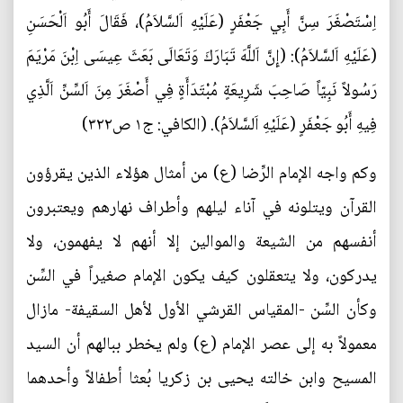
اِسْتَصْغَرَ سِنَّ أَبِي جَعْفَرٍ (عَلَيْهِ اَلسَّلاَمُ)، فَقَالَ أَبُو اَلْحَسَنِ
(عَلَيْهِ اَلسَّلاَمُ): (إِنَّ اَللَّهَ تَبَارَكَ وَتَعَالَى بَعَثَ عِيسَى اِبْنَ مَرْيَمَ
رَسُولاً نَبِيّاً صَاحِبَ شَرِيعَةٍ مُبْتَدَأَةٍ فِي أَصْغَرَ مِنَ اَلسِّنِّ اَلَّذِي
فِيهِ أَبُو جَعْفَرٍ (عَلَيْهِ اَلسَّلاَمُ). (الکافي: ج۱ ص۳۲۲)
وكم واجه الإمام الرِّضا (ع) من أمثال هؤلاء الذين يقرؤون
القرآن ويتلونه في آناء ليلهم وأطراف نهارهم ويعتبرون
أنفسهم من الشيعة والموالين إلا أنهم لا يفهمون، ولا
يدركون، ولا يتعقلون كيف يكون الإمام صغيراً في السِّن
وكأن السِّن -المقياس القرشي الأول لأهل السقيفة- مازال
معمولاً به إلى عصر الإمام (ع) ولم يخطر ببالهم أن السيد
المسيح وابن خالته يحيى بن زكريا بُعثا أطفالاً وأحدهما