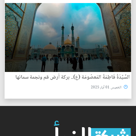
السَّيِّدَةُ فَاطِمَةُ المَعصُومَة (ع).. بركة أرض قم ونجمة سمائها
الخميس 01 آيار 2025