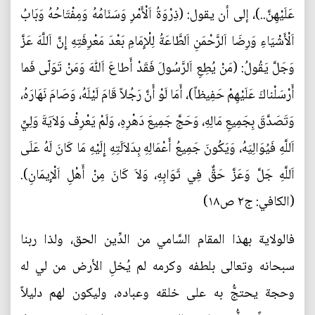
عَلَيْهِنَّ..)، إلى أن يقول: (ذِرْوَةُ اَلْأَمْرِ وَسَنَامُهُ وَمِفْتَاحُهُ وَبَابُ
اَلْأَشْيَاءِ وَرِضَا اَلرَّحْمَنِ اَلطَّاعَةُ لِلْإِمَامِ بَعْدَ مَعْرِفَتِهِ إِنَّ اَللَّهَ عَزَّ
وَجَلَّ يَقُولُ: (مَنْ يُطِعِ اَلرَّسُولَ فَقَدْ أَطاعَ اَللّٰهَ وَمَنْ تَوَلّى فَما
أَرْسَلْناكَ عَلَيْهِمْ حَفِيظاً)، أَمَا لَوْ أَنَّ رَجُلاً قَامَ لَيْلَهُ، وَصَامَ نَهَارَهُ،
وَتَصَدَّقَ بِجَمِيعِ مَالِهِ، وَحَجَّ جَمِيعَ دَهْرِهِ، وَلَمْ يَعْرِفْ وَلاَيَةَ وَلِيِّ
اَللَّهِ فَيُوَالِيَهُ، وَيَكُونَ جَمِيعُ أَعْمَالِهِ بِدَلاَلَتِهِ إِلَيْهِ مَا كَانَ لَهُ عَلَى
اَللَّهِ جَلَّ وَعَزَّ حَقٌّ فِي ثَوَابِهِ، وَلاَ كَانَ مِنْ أَهْلِ اَلْإِيمَانِ).
(الکافي: ج۲ ص۱۸)
فالولاية بهذا المقام السَّامي من الدِّين الحق، ولذا ربنا
سبحانه وتعالى بلطفه وكرمه لم يُخلِ الأرض من لي له
وحجة يحتجُّ به على خلقه وعباده، وليكون لهم دليلاً