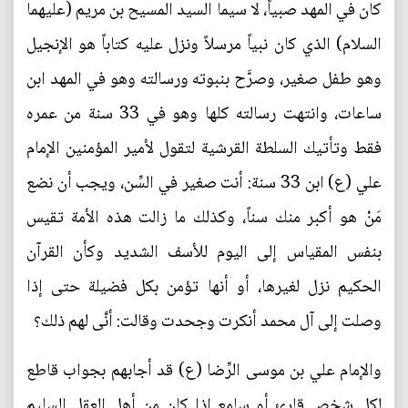
كان في المهد صبياً، لا سيما السيد المسيح بن مريم (عليهما
السلام) الذي كان نبياً مرسلاً ونزل عليه كتاباً هو الإنجيل
وهو طفل صغير، وصرَّح بنبوته ورسالته وهو في المهد ابن
ساعات، وانتهت رسالته كلها وهو في 33 سنة من عمره
فقط وتأتيك السلطة القرشية لتقول لأمير المؤمنين الإمام
علي (ع) ابن 33 سنة: أنت صغير في السِّن، ويجب أن نضع
مَنْ هو أكبر منك سناً، وكذلك ما زالت هذه الأمة تقيس
بنفس المقياس إلى اليوم للأسف الشديد وكأن القرآن
الحكيم نزل لغيرها، أو أنها تؤمن بكل فضيلة حتى إذا
وصلت إلى آل محمد أنكرت وجحدت وقالت: أنَّى لهم ذلك؟
والإمام علي بن موسى الرِّضا (ع) قد أجابهم بجواب قاطع
لكل شخص قارئ أو سامع إذا كان من أهل العقل السليم