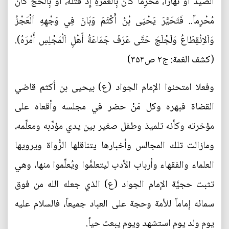
اَلصَّيْدَ أَوْ نَهَاراً، مُحْرِماً كَانَ بِالْعُمْرَةِ إِذْ قَتَلَهُ، أَوْ بِالْحَجِّ كَانَ
مُحْرِماً.. فَتَحَيَّرَ يَحْيَى بْنُ أَكْثَمَ وَبَانَ فِي وَجْهِهِ اَلْعَجْزُ
وَاَلاِنْقِطَاعُ وَلَجْلَجَ حَتَّى عَرَفَ جَمَاعَةُ أَهْلِ اَلْمَجْلِسِ أَمْرَهُ).
(كشف الغمة: ج۲ ص۳۵۳)
وفعلا امتحنوا الإمام الجواد (ع) بيحيى بن أكثم قاضي
القضاة فبهره وكل مَنْ حضر في مجلسه وأقعاه على
مؤخرته وكأنه تلميذ وطفل صغير بين يدي مؤدِّبه ومعلِّمه،
ومازالت تلك المجالس وأخبارها يتناقلها الرُّواة ويرويها
العلماء والفقهاء وأرباب الأدب ليتعلمَّوا ويُعلِّموا منها، وهي
تثبت حجيَّة الإمام الجواد (ع) الذي جعله الله من فوق
سمائه إماماً للأمة وحجة على العباد جميعاً، فالسلام عليه
يوم ولد يوم استشهد ويوم يبعث حياً.