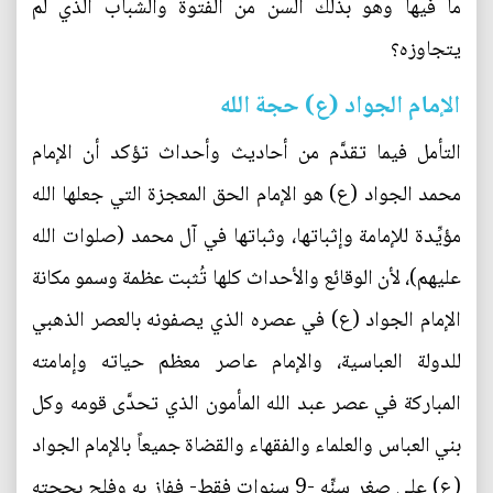
ما فيها وهو بذلك السن من الفتوة والشباب الذي لم
يتجاوزه؟
الإمام الجواد (ع) حجة الله
التأمل فيما تقدَّم من أحاديث وأحداث تؤكد أن الإمام
محمد الجواد (ع) هو الإمام الحق المعجزة التي جعلها الله
مؤيِّدة للإمامة وإثباتها، وثباتها في آل محمد (صلوات الله
عليهم)، لأن الوقائع والأحداث كلها تُثبت عظمة وسمو مكانة
الإمام الجواد (ع) في عصره الذي يصفونه بالعصر الذهبي
للدولة العباسية، والإمام عاصر معظم حياته وإمامته
المباركة في عصر عبد الله المأمون الذي تحدَّى قومه وكل
بني العباس والعلماء والفقهاء والقضاة جميعاً بالإمام الجواد
(ع) على صغر سنِّه -9 سنوات فقط- ففاز به وفلج بحجته