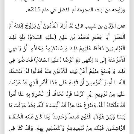
وزوَّجه من ابنته المجرمة أم الفضل في عام 215ه.
فعن الرَّيَّانِ بن شَبِيب قال: لَمَّا أَرَادَ اَلْمَأْمُونُ أَنْ يُزَوِّجَ اِبْنَتَهُ أُمَّ
اَلْفَضْلِ أَبَا جَعْفَرٍ مُحَمَّدَ بْنَ عَلِيٍّ (عَلَيْهِ السَّلاَمُ) بَلَغَ ذَلِكَ
اَلْعَبَّاسِيِّينَ فَغَلُظَ عَلَيْهِمْ ذَلِكَ وَاِسْتَنْكَرُوهُ وَخَافُوا أَنْ يَنْتَهِيَ
اَلْأَمْرُ مَعَهُ إِلَى مَا اِنْتَهَى مَعَ اَلرِّضَا (عَلَيْهِ السَّلاَمُ) فَخَاضُوا فِي
ذَلِكَ وَاِجْتَمَعَ مِنْهُمْ أَهْلُ بَيْتِهِ اَلْأَدْنَوْنَ مِنْهُ فَقَالُوا لَهُ: نَنْشُدُكَ
اَللَّهَ يَا أَمِيرَ اَلْمُؤْمِنِينَ أَنْ تُقِيمَ عَلَى هَذَا اَلْأَمْرِ اَلَّذِي قَدْ عَزَمْتَ
عَلَيْهِ مِنْ تَزْوِيجِ اِبْنِ اَلرِّضَا فَإِنَّا نَخَافُ أَنْ تُخْرِجَ بِهِ عَنَّا أَمْراً
قَدْ مَلَّكَنَاهُ اَللَّهُ، وَتَنْزِعُ عَنَّا عِزّاً قَدْ أَلْبَسَنَاهُ اَللَّهُ، وَقَدْ عَرَفْتَ مَا
بَيْنَنَا وَبَيْنَ هَؤُلاَءِ اَلْقَوْمِ قَدِيماً وَحَدِيثاً وَمَا كَانَ عَلَيْهِ اَلْخُلَفَاءُ
اَلرَّاشِدُونَ قَبْلَكَ مِنْ تَبْعِيدِهِمْ وَاَلتَّصْغِيرِ بِهِمْ، وَقَدْ كُنَّا فِي