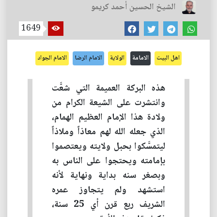
الشيخ الحسين أحمد كريمو
1649
اهل البيت
الامامة
الولاية
الامام الرضا
الامام الجواد
هذه البركة العميمة التي شعَّت
وانتشرت على الشيعة الكرام من
ولادة هذا الإمام العظيم الهمام،
الذي جعله الله لهم معاذاً وملاذاً
ليتمسَّكوا بحبل ولايته ويعتصموا
بإمامته ويحتجوا على الناس به
وبصغر سنه بداية ونهاية لأنه
استشهد ولم يتجاوز عمره
الشريف ربع قرن أي 25 سنة،