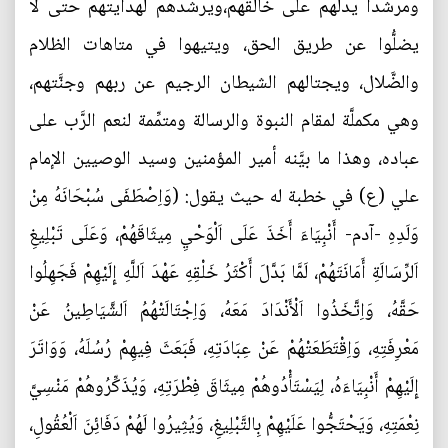
ومرشداً يدلُّهم على خالقهم،ويرشدهم لهدايتهم حتى لا
يضلُّوا عن طريق الحق، ويتيهوا في متاهات الظلام
والضَّلال، ويجتالهم الشيطان الرجيم عن ربهم وجنَّتهم،
وهي مكملَّة لمقام النبوة والرسالة ومتمِّمة لنعم الرَّب على
عباده، وهذا ما بيَّنه أمير المؤمنين وسيد الوصيين الإمام
علي (ع) في خطبة له حيث يقول: (وَاِصْطَفَى سُبْحَانَهُ مِنْ
وَلَدِهِ -آدم- أَنْبِيَاءَ أَخَذَ عَلَى اَلْوَحْيِ مِيثَاقَهُمْ، وَعَلَى تَبْلِيغِ
اَلرِّسَالَةِ أَمَانَتَهُمْ، لَمَّا بَدَّلَ أَكْثَرُ خَلْقِهِ عَهْدَ اَللَّهِ إِلَيْهِمْ فَجَهِلُوا
حَقَّهُ، وَاِتَّخَذُوا اَلْأَنْدَادَ مَعَهُ، وَاِجْتَالَتْهُمُ اَلشَّيَاطِينُ عَنْ
مَعْرِفَتِهِ، وَاِقْتَطَعَتْهُمْ عَنْ عِبَادَتِهِ، فَبَعَثَ فِيهِمْ رُسُلَهُ، وَوَاتَرَ
إِلَيْهِمْ أَنْبِيَاءَهُ، لِيَسْتَأْدُوهُمْ مِيثَاقَ فِطْرَتِهِ، وَيُذَكِّرُوهُمْ مَنْسِيَّ
نِعْمَتِهِ، وَيَحْتَجُّوا عَلَيْهِمْ بِالتَّبْلِيغِ، وَيُثِيرُوا لَهُمْ دَفَائِنَ اَلْعُقُولِ،