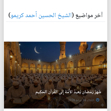
آخر مواضيع (
الشيخ الحسين أحمد كريمو
)
شَهرُ رَمَضَان يُعيدُ الأُمَّةَ إِلَى القُرآن الحَكِيم
الثلاثاء 24 شباط 2026