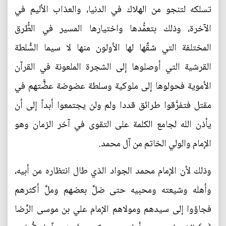
تسلكه لتنجو من الهلاك في الدنيا، والعذاب الأليم في
الآخرة، وذلك بتعمُّدها واختيارها المسير في الطُّرق
المختلفة التي شقَّها لها الأولون منها لا سيما السُّلطة
القرشية التي أوصلوها إلى الشجرة الملعونة في القرآن
الأموية فحولوها إلى ملوكية وسلطة عضوضة عضَّّتهم في
مقتل فتفرَّقوا طرائق قددا ولم ولن يجتمعوا أبداً إلى أن
يأذن الله لجامع الكلمة على التقوى في آخر الزمان وهو
الإمام والولي الخاتم من آل محمد.
وذلك لأن الإمام محمد الجواد الذي طال انتظاره من أبيه،
وأهله وشيعته ومحبيه حتى ضلَّ بعضهم وملَّ أكثرهم
فجاؤوا إلى سيدهم ومولاهم الإمام علي بن موسى الرِّضا