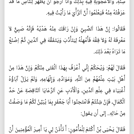
سِنِّهِ، وَاَلْأُعْجُوبَةِ فِيهِ بِذَلِكَ وَأَنَا أَرْجُو أَنْ يَظْهَرَ لِلنَّاسِ مَا قَدْ
عَرَفْتُهُ مِنْهُ فَيَعْلَمُوا أَنَّ اَلرَّأْيَ مَا رَأَيْتُ فِيهِ.
فَقَالُوا: إِنَّ هَذَا اَلصَّبِيَّ وَإِنْ رَاقَكَ مِنْهُ هَدْيُهُ فَإِنَّهُ صَبِيٌّ لاَ
مَعْرِفَةَ لَهُ وَلاَ فِقْهَ فَأَمْهِلْهُ لِيَتَأَدَّبَ وَيَتَفَقَّهَ فِي اَلدِّينِ ثُمَّ اِصْنَعْ
مَا تَرَاهُ بَعْدَ ذَلِكَ.
فَقَالَ لَهُمْ: وَيْحَكُمْ إِنِّي أَعْرَفُ بِهَذَا اَلْفَتَى مِنْكُمْ وَإِنَّ هَذَا مِنْ
أَهْلِ بَيْتٍ عِلْمُهُمْ مِنَ اَللَّهِ، وَمَوَادِّهِ، وَإِلْهَامِهِ، وَلَمْ يَزَلْ آبَاؤُهُ
أَغْنِيَاءَ فِي عِلْمِ اَلدِّينِ، وَاَلْأَدَبِ عَنِ اَلرَّعَايَا اَلنَّاقِصَةِ عَنْ حَدِّ
اَلْكَمَالِ، فَإِنْ شِئْتُمْ فَامْتَحِنُوا أَبَا جَعْفَرٍ بِمَا يُبَيِّنُ لَكُمْ مَا وَصَفْتُ
مِنْ حَالِهِ.. إلى أن يقول:
فَقَالَ يَحْيَى بْنُ أَكْثَمَ لِلْمَأْمُونِ: أَ تَأْذَنُ لِي يَا أَمِيرَ اَلْمُؤْمِنِينَ أَنْ