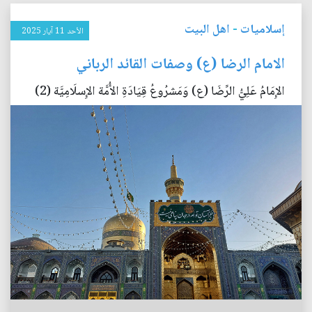
إسلاميات
-
اهل البيت
الأحد 11 آيار 2025
الامام الرضا (ع) وصفات القائد الرباني
الإِمَامُ عَلِيُّ الرِّضَا (ع) وَمَشرُوعُ قِيَادَةِ الأُمَّة الإِسلَامِيَّة (2)