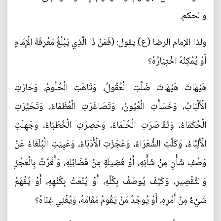
والحكم.
ولذا الإمام الرضا (ع) يقول: (فَمَنْ ذَا الَّذِي يَبْلُغُ مَعْرِفَةَ الْإِمَامِ
أَوْ يُمْكِنُهُ اخْتِيَارُهُ؟
هَيْهَاتَ هَيْهَاتَ ضَلَّتِ الْعُقُولُ، وَتَاهَتِ الْحُلُومُ، وَحَارَتِ
الْأَلْبَابُ، وَخَسَأَتِ الْعُيُونُ‌، وَتَصَاغَرَتِ الْعُظَمَاءُ، وَتَحَيَّرَتِ
الْحُكَمَاءُ، وَتَقَاصَرَتِ الْحُلَمَاءُ، وَحَصِرَتِ الْخُطَبَاءُ، وَجَهِلَتِ
الْأَلِبَّاءُ، وَكَلَّتِ الشُّعَرَاءُ، وَعَجَزَتِ الْأُدَبَاءُ، وَعَيِيَتِ الْبُلَغَاءُ عَنْ
وَصْفِ شَأْنٍ مِنْ شَأْنِهِ، أَوْ فَضِيلَةٍ مِنْ فَضَائِلِهِ، وَأَقَرَّتْ بِالْعَجْزِ
وَالتَّقْصِيرِ، وَكَيْفَ يُوصَفُ بِكُلِّهِ، أَوْ يُنْعَتُ بِكُنْهِهِ، أَوْ يُفْهَمُ
شَيْ‌ءٌ مِنْ أَمْرِهِ، أَوْ يُوجَدُ مَنْ يَقُومُ مَقَامَهُ، وَيُغْنِي غِنَاهُ؟