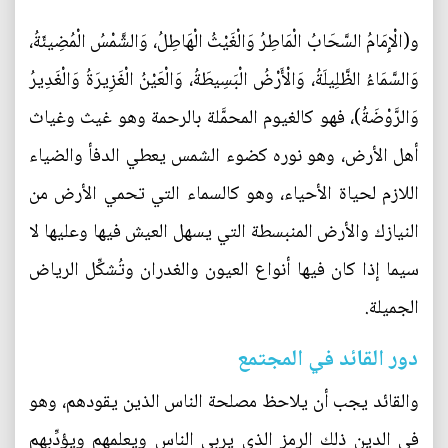
و(الْإِمَامُ السَّحَابُ الْمَاطِرُ وَالْغَيْثُ الْهَاطِلُ‌، وَالشَّمْسُ الْمُضِيئَةُ،
وَالسَّمَاءُ الظَّلِيلَةُ، وَالْأَرْضُ الْبَسِيطَةُ، وَالْعَيْنُ الْغَزِيرَةُ وَالْغَدِيرُ
وَالرَّوْضَةُ)، فهو كالغيوم المحمَّلة بالرحمة وهو غيث وغياث
أهل الأرض، وهو نوره كضوء الشمس يعطي الدفأ والضياء
اللازم لحياة الأحياء، وهو كالسماء التي تحمي الأرض من
النيازك والأرض المنبسطة التي يسهل العيش فيها وعليها لا
سيما إذا كان فيها أنواع العيون والغدران وتُشكِّل الرياض
الجميلة.
دور القائد في المجتمع
والقائد يجب أن يلاحظ مصلحة الناس الذين يقودهم، وهو
في الدين ذلك الرمز الذي يربي الناس ويعلمهم ويؤدِّبهم