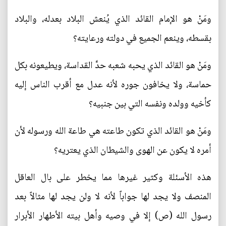
ومَنْ هو الإمام القائد الذي يُنعش البلاد بعدله، والبلاد
بقسطه، وينعم الجميع في دولته ورعايته؟
ومَنْ هو القائد الذي يحبه شعبه حدَّ القداسة، ويطيعونه بكل
حماسة، ولا يخافون جوره لأنه عدل مع أقرب الناس إليه
كأخيه وولده ونفسه التي بين جنبيه؟
ومَنْ هو القائد الذي تكون طاعته هي طاعة الله ورسوله لأن
أمره لا يكون عن الهوى والشيطان الذي يعتريه؟
هذه الأسئلة وكثير غيرها مما يخطر على بال العاقل
المنصف ولا يجد لها جواباً لأنه لا ولن يجد لها مثالاً بعد
رسول الله (ص) إلا في وصيه وأهل بيته الأطهار الأبرار