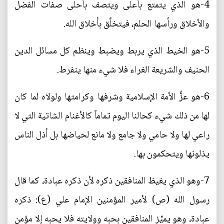
4-هو الذي يتمتع بأعلى ويتصف بأحلى صفات الفضل
والأخلاق ورأسها الحلم، فيتخلَّق بأخلاق الله.
5-هو الخيط الذي يربط ويضبط وينظم كل مسائل الدين
الحنيف والشريعة الغراء فلا شيء منها ينفرط.
6-هو عزُّ الأمة الإسلامية وشرفها وكرامتها ولولاه لما كان
لها من ذلك شيء كحالنا اليوم تماماً كالأغنام الشاتية التي لا
راعي لها ولا حامي ولا جامع ولا مانع لحياضها بل أذل الناس
يذلونها ويتحكمون بها.
7-وهو الذي يغيظ المنافقين ذكره لأن ذكره عبادة، كما قال
رسول الله (ص) لأمير المؤمنين الإمام علي (ع): ذكره
عبادة، وهو يميِّز المنافقين بحبه وولايته فلا يحبه إلا مؤمن