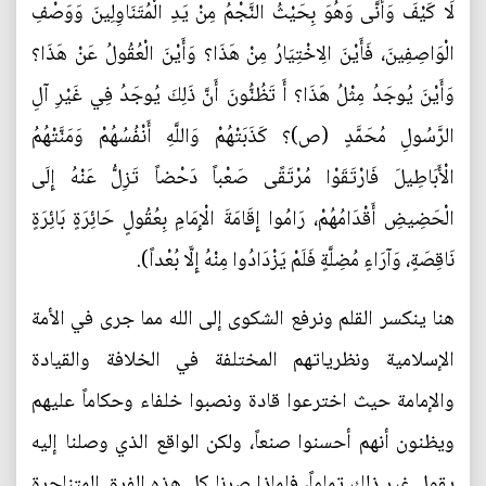
لَا كَيْفَ وَأَنَّى وَهُوَ بِحَيْثُ النَّجْمُ مِنْ يَدِ الْمُتَنَاوِلِينَ وَوَصْفِ
الْوَاصِفِينَ، فَأَيْنَ الِاخْتِيَارُ مِنْ هَذَا؟ وَأَيْنَ الْعُقُولُ عَنْ هَذَا؟
وَأَيْنَ يُوجَدُ مِثْلُ هَذَا؟ أَ تَظُنُّونَ أَنَّ ذَلِكَ يُوجَدُ فِي غَيْرِ آلِ
الرَّسُولِ مُحَمَّدٍ (ص)؟ كَذَبَتْهُمْ وَاللَّهِ أَنْفُسُهُمْ وَمَنَّتْهُمُ
الْأَبَاطِيلَ‌ فَارْتَقَوْا مُرْتَقًى صَعْباً دَحْضاً تَزِلُّ عَنْهُ إِلَى
الْحَضِيضِ أَقْدَامُهُمْ، رَامُوا إِقَامَةَ الْإِمَامِ بِعُقُولٍ حَائِرَةٍ بَائِرَةٍ
نَاقِصَةٍ، وَآرَاءٍ مُضِلَّةٍ فَلَمْ يَزْدَادُوا مِنْهُ إِلَّا بُعْداً).
هنا ينكسر القلم ونرفع الشكوى إلى الله مما جرى في الأمة
الإسلامية ونظرياتهم المختلفة في الخلافة والقيادة
والإمامة حيث اخترعوا قادة ونصبوا خلفاء وحكاماً عليهم
ويظنون أنهم أحسنوا صنعاً، ولكن الواقع الذي وصلنا إليه
يقول غير ذلك تماماً، فلماذا صرنا كل هذه الفرق المتناحرة