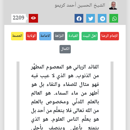
الشيخ الحسين أحمد كريمو
2209
الإمام الرضا
اهل البيت
القيادة
النزاهة
الامامة
الولاية
العصمة
الكمال
القائد الرباني هو المعصوم المطهَّر
من الذنوب. هو الذي لا عيب فيه
فهو مثال للصفاء والنقاء بل هو
أطهر من ماء السماء. هو العالم
بالعلم اللدنِّي ومخصوص بالعلم
من الله تعالى فلا يتعلَّم من أحد بل
هو يعلِّم الناس العلوم. هو الذي
يتمتع بأعلى ويتصف بأحلى