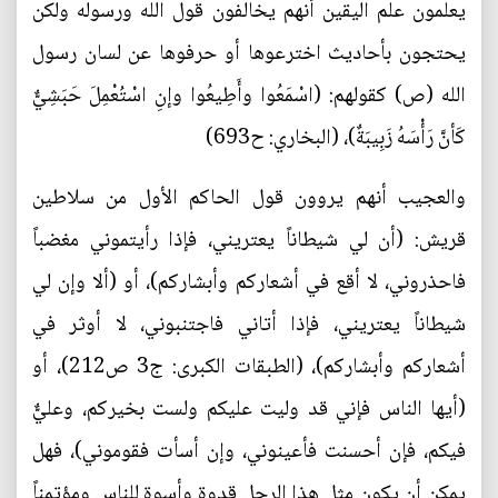
يعلمون علم اليقين أنهم يخالفون قول الله ورسوله ولكن
يحتجون بأحاديث اخترعوها أو حرفوها عن لسان رسول
الله (ص) كقولهم: (اسْمَعُوا وأَطِيعُوا وإنِ اسْتُعْمِلَ حَبَشِيٌّ
كَأنَّ رَأْسَهُ زَبِيبَةٌ)، (البخاري: ح693)
والعجيب أنهم يروون قول الحاكم الأول من سلاطين
قريش: (أن لي شيطاناً يعتريني، فإذا رأيتموني مغضباً
فاحذروني، لا أقع في أشعاركم وأبشاركم)، أو (ألا وإن لي
شيطاناً يعتريني، فإذا أتاني فاجتنبوني، لا أوثر في
أشعاركم وأبشاركم)، (الطبقات الكبرى: ج3 ص212)، أو
(أيها الناس فإني قد وليت عليكم ولست بخيركم، وعليٌّ
فيكم، فإن أحسنت فأعينوني، وإن أسأت فقوموني)، فهل
يمكن أن يكون مثل هذا الرجل قدوة وأسوة للناس ومؤتمناً