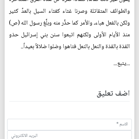
والطوائف المتقاتلة وصرنا غثاء كغثاء السيل بالعدِّ كثير
ولكن بالفعل هباء، والأمر كما حذَّر منه وبلَّغ رسول الله (ص)
منذ الأيام الأولى ولكنهم اتبعوا سنن بني إسرائيل حذو
القذة بالقذة والنعل بالنعل فتاهوا وضلوا ضلالاً بعيداً..
...يتبع...
اضف تعليق