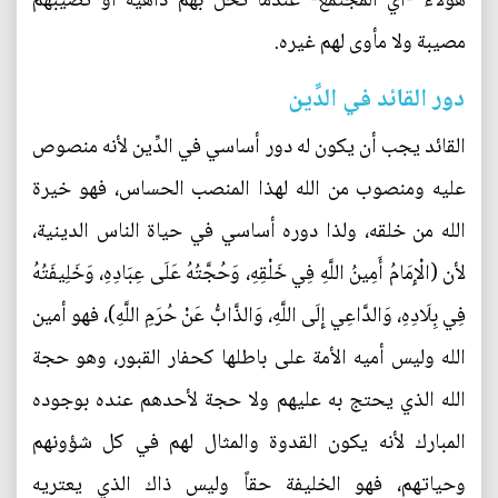
هؤلاء -أي المجتمع- عندما تحلُّ بهم داهية أو تصيبهم
مصيبة ولا مأوى لهم غيره.
دور القائد في الدِّين
القائد يجب أن يكون له دور أساسي في الدِّين لأنه منصوص
عليه ومنصوب من الله لهذا المنصب الحساس، فهو خيرة
الله من خلقه، ولذا دوره أساسي في حياة الناس الدينية،
لأن (الْإِمَامُ أَمِينُ اللَّهِ فِي خَلْقِهِ، وَحُجَّتُهُ عَلَى عِبَادِهِ، وَخَلِيفَتُهُ
فِي بِلَادِهِ، وَالدَّاعِي إِلَى اللَّهِ، وَالذَّابُّ عَنْ حُرَمِ اللَّهِ)، فهو أمين
الله وليس أميه الأمة على باطلها كحفار القبور، وهو حجة
الله الذي يحتج به عليهم ولا حجة لأحدهم عنده بوجوده
المبارك لأنه يكون القدوة والمثال لهم في كل شؤونهم
وحياتهم، فهو الخليفة حقاً وليس ذاك الذي يعتريه