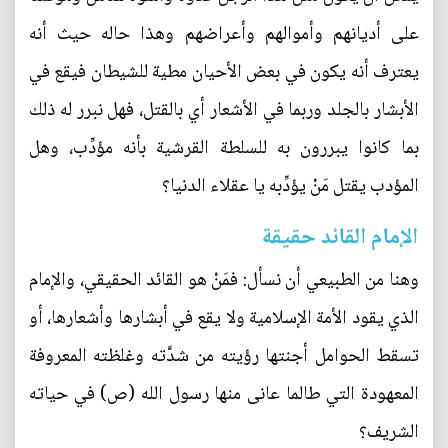
على أديانهم وأموالهم وأعراضهم وهذا حاله حيث أنه
يعترف أنه يكون في بعض الأحيان مطية للشيطان فيقع في
الأبشار بالجلد وربما في الأشعار أي بالقتل، فهل نبرر له ذلك
بما كانوا يبررون به للسلطة القرشية بأنه مؤدِّب، وهل
المؤدب يقتل مَنْ يؤدِّبه يا عقلاء الدنيا؟
الإمام القائد حقيقة
وهنا من الطبيعي أن نسأل: فمَنْ هو القائد الحقيقي، والإمام
الذي يقود الأمة الإسلامية ولا يقع في أبشارها وأشعارها، أو
تسقط الحوامل أجنتها رؤيته من شدَّته وغلظته المعروفة
المعهودة التي طالما عانى منها رسول الله (ص) في حياته
الشريف؟