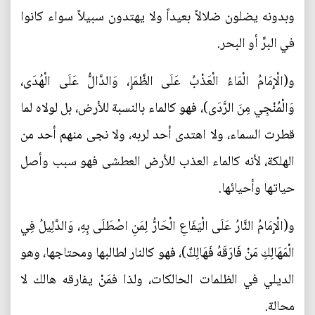
وبدونه يضلون ضلالاً بعيداً ولا يهتدون سبيلاً سواء كانوا
في البرِّ أو البحر.
و(الْإِمَامُ الْمَاءُ الْعَذْبُ عَلَى الظَّمَإِ، وَالدَّالُّ عَلَى الْهُدَى،
وَالْمُنْجِي مِنَ الرَّدَى)، فهو كالماء بالنسبة للأرض، بل لولاه لما
قطرت السماء، ولا اهتدى أحد لربه، ولا نجى منهم أحد من
الهلكة، لأنه كالماء العذب للأرض العطشى فهو سبب وأصل
حياتها وأحيائها.
و(الْإِمَامُ النَّارُ عَلَى الْيَفَاعِ‌ الْحَارُّ لِمَنِ اصْطَلَى بِهِ، وَالدَّلِيلُ فِي
الْمَهَالِكِ مَنْ فَارَقَهُ فَهَالِكٌ)، فهو كالنار لطالبها ومحتاجها، وهو
الديلي في الظلمات الحالكات، ولذا فمَنْ يفارقه هالك لا
محالة.