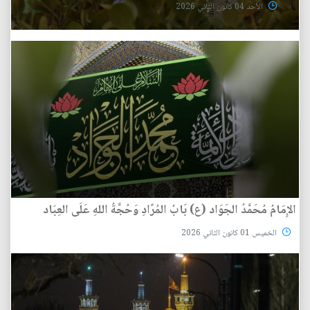
الأحد 04 كانون الثاني 2026
الإِمَامُ مُحَمَّدُ الجَوَاد (ع) بَابُ المُرًادِ وَحُجَّةُ اللهِ عَلَى العِبَاد
الخميس 01 كانون الثاني 2026