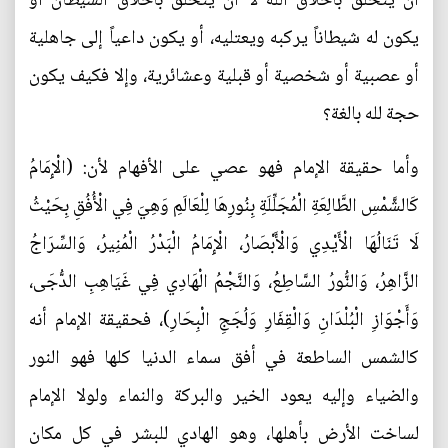
أن يتخلَّق بأخلاق الله لا أن يتخلَّق بأخلاق الشيطان أو
يكون له شيطاناً يركبه ويعتليه، أو يكون داعياً إلى جاهلية
أو عصبية أو شخصية أو قبلية وعشائرية، وإلا فكيف يكون
حجة لله بالغة؟
وأما حقيقة الإمام فهو عصي على الأفهام لأن: (الْإِمَامُ
كَالشَّمْسِ الطَّالِعَةِ الْمُجَلِّلَةِ بِنُورِهَا لِلْعَالَمِ وَهِيَ فِي الْأُفُقِ بِحَيْثُ
لَا تَنَالُهَا الْأَيْدِي وَالْأَبْصَارُ، الْإِمَامُ الْبَدْرُ الْمُنِيرُ، وَالسِّرَاجُ
الزَّاهِرُ، وَالنُّورُ السَّاطِعُ، وَالنَّجْمُ الْهَادِي فِي غَيَاهِبِ الدُّجَى‌،
وَأَجْوَازِ الْبُلْدَانِ وَالْقِفَارِ وَلُجَجِ الْبِحَارِ)، فحقيقة الإمام أنه
كالشمس الساطعة في أفق سماء الدنيا كلها فهو النور
والضياء وإليه يعود الخير والبركة والنماء ولولا الإمام
لساخت الأرض بأهلها، وهو الهادي للبشر في كل مكان