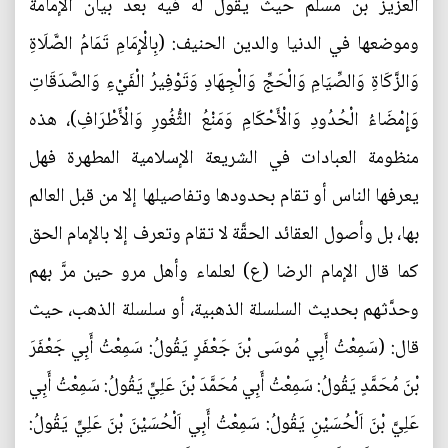
العزيز بن مسلم حيث يقول له فيه بعد بيان الإمامة
وموضعها في الدنيا والدين الحنيف: (بِالْإِمَامِ تَمَامُ الصَّلَاةِ
وَالزَّكَاةِ وَالصِّيَامِ وَالْحَجِّ وَالْجِهَادِ وَتَوْفِيرُ الْفَيْ‌ءِ وَالصَّدَقَاتِ
وَإِمْضَاءُ الْحُدُودِ وَالْأَحْكَامِ وَمَنْعُ الثُّغُورِ وَالْأَطْرَافِ)، هذه
منظومة العبادات في الشريعة الإسلامية المطهرة فهل
يعرفها الناس أو تقام بحدودها وتفاصيلها إلا من قبل العالم
بها، بل وأصول العقائد الحقَّة لا تقام وتعرف إلا بالإمام الحق
كما قال الإمام الرضا (ع) لعلماء وأهل مرو حين مرَّ بهم
وحدَّثهم بحديث السلسلة الذهبية، أو سلسلة الذهب، حيث
قال: (سَمِعْتُ أَبِي مُوسَى بْنَ جَعْفَرٍ يَقُولُ: سَمِعْتُ أَبِي جَعْفَرَ
بْنَ مُحَمَّدٍ يَقُولُ: سَمِعْتُ أَبِي مُحَمَّدَ بْنَ عَلِيٍّ يَقُولُ: سَمِعْتُ أَبِي
عَلِيَّ بْنَ اَلْحُسَيْنِ يَقُولُ: سَمِعْتُ أَبِي اَلْحُسَيْنَ بْنَ عَلِيٍّ يَقُولُ: