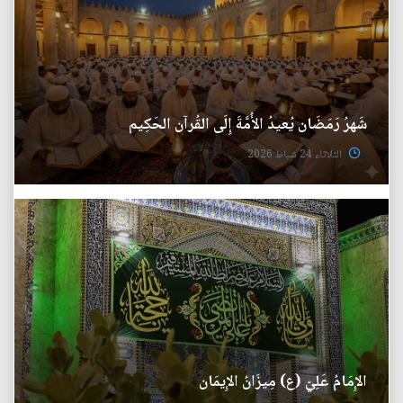
شَهرُ رَمَضَان يُعيدُ الأُمَّةَ إِلَى القُرآن الحَكِيم
الثلاثاء 24 شباط 2026
الإِمَامُ عَلِيّ (ع) مِيزَانُ الإِيمَان