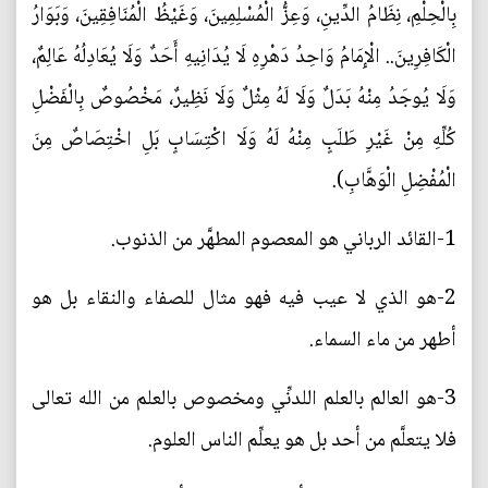
بِالْحِلْمِ، نِظَامُ الدِّينِ، وَعِزُّ الْمُسْلِمِينَ، وَغَيْظُ الْمُنَافِقِينَ، وَبَوَارُ
الْكَافِرِينَ.. الْإِمَامُ وَاحِدُ دَهْرِهِ لَا يُدَانِيهِ أَحَدٌ وَلَا يُعَادِلُهُ عَالِمٌ،
وَلَا يُوجَدُ مِنْهُ بَدَلٌ وَلَا لَهُ مِثْلٌ وَلَا نَظِيرٌ، مَخْصُوصٌ بِالْفَضْلِ
كُلِّهِ مِنْ غَيْرِ طَلَبٍ مِنْهُ لَهُ وَلَا اكْتِسَابٍ بَلِ اخْتِصَاصٌ مِنَ
الْمُفْضِلِ الْوَهَّابِ).
1-القائد الرباني هو المعصوم المطهَّر من الذنوب.
2-هو الذي لا عيب فيه فهو مثال للصفاء والنقاء بل هو
أطهر من ماء السماء.
3-هو العالم بالعلم اللدنِّي ومخصوص بالعلم من الله تعالى
فلا يتعلَّم من أحد بل هو يعلِّم الناس العلوم.