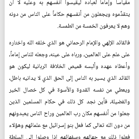
مقياساً وإماماً لعباده ليقيسوا أنفسهم به وعليه لا أن
يتقدَّموه ويجعلون من أنفسهم حكاماً على الناس من دونه
وهم لا يعرفون الخمسة من الطمسة.
فالقائد الإلهي والإمام الرحماني هو الذي خلقه الله واختاره
على علم على العالمين، ورباه على عينه، وجعله للناس إماماً،
وأعطاه عهده وألبسه قميص الخلافة الربانية ليكون هو
القائد الذي يسير به الناس إلى الحق الذي لا يدانيه باطل،
ويعطي من نفسه القدوة والأسوة في كل خصال الخير
والفضيلة، فأين نجد كل ذلك في حكام المسلمين الذين
جعلوا من أنفسهم مكان رب العالمين وراح الناس يعبدونهم
من دون الله تعالى كما فعل بنو إسرائيل مع علمائهم وهؤلاء
فعلوا ذلك مع جهالهم وسفهائهم إذا وصلوا إلى السلطة