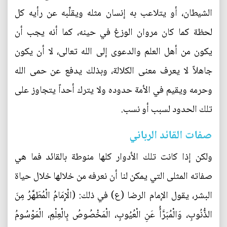
الشيطان، أو يتلاعب به إنسان مثله ويقلِّبه عن رأيه كل
لحظة كما كان مروان الوزغ في حينه، كما أنه يجب أن
يكون من أهل العلم والدعوى إلى الله تعالى، لا أن يكون
جاهلاً لا يعرف معنى الكلالة، وبذلك يدفع عن حمى الله
وحرمه ويقيم في الأمة حدوده ولا يترك أحداً يتجاوز على
تلك الحدود لسبب أو نسب.
صفات القائد الرباني
ولكن إذا كانت تلك الأدوار كلها منوطة بالقائد فما هي
صفاته المثلى التي يمكن لنا أن نعرفه من خلالها خلال حياة
البشر، يقول الإمام الرضا (ع) في ذلك: (الْإِمَامُ الْمُطَهَّرُ مِنَ
الذُّنُوبِ، وَالْمُبَرَّأُ عَنِ الْعُيُوبِ، الْمَخْصُوصُ بِالْعِلْمِ، الْمَوْسُومُ