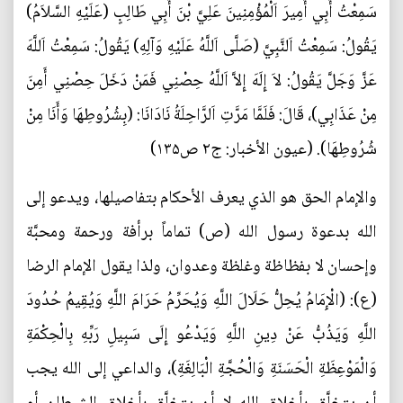
سَمِعْتُ أَبِي أَمِيرَ اَلْمُؤْمِنِينَ عَلِيَّ بْنَ أَبِي طَالِبٍ (عَلَيْهِ السَّلاَمُ)
يَقُولُ: سَمِعْتُ اَلنَّبِيَّ (صَلَّى اَللَّهُ عَلَيْهِ وَآلِهِ) يَقُولُ: سَمِعْتُ اَللَّهَ
عَزَّ وَجَلَّ يَقُولُ: لاَ إِلَهَ إِلاَّ اَللَّهُ حِصْنِي فَمَنْ دَخَلَ حِصْنِي أَمِنَ
مِنْ عَذَابِي)، قَالَ: فَلَمَّا مَرَّتِ اَلرَّاحِلَةُ نَادَانَا: (بِشُرُوطِهَا وَأَنَا مِنْ
شُرُوطِهَا). (عيون الأخبار: ج۲ ص۱۳۵)
والإمام الحق هو الذي يعرف الأحكام بتفاصيلها، ويدعو إلى
الله بدعوة رسول الله (ص) تماماً برأفة ورحمة ومحبَّة
وإحسان لا بفظاظة وغلظة وعدوان، ولذا يقول الإمام الرضا
(ع): (الْإِمَامُ يُحِلُّ حَلَالَ اللَّهِ وَيُحَرِّمُ حَرَامَ اللَّهِ وَيُقِيمُ حُدُودَ
اللَّهِ وَيَذُبُّ عَنْ دِينِ اللَّهِ وَيَدْعُو إِلَى سَبِيلِ رَبِّهِ‌ بِالْحِكْمَةِ
وَالْمَوْعِظَةِ الْحَسَنَةِ وَالْحُجَّةِ الْبَالِغَةِ)، والداعي إلى الله يجب