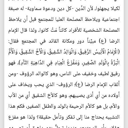
لكيلا يجهلوا، لأن الدِّين -كل دين ودعوة سماوية- له صبغة
اجتماعية ويلاحظ المصلحة العليا للمجتمع قبل أن يلاحظ
المصلحة الشخصية للأفراد كائناً مَتْ كانوا، ولذا قال الإمام
الرضا (ع) مبيِّناً دور ومكانة القائد في المجتمع فقال:
(الْإِمَامُ الْأَنِيسُ الرَّفِيقُ، وَالْوَالِدُ الشَّفِيقُ، وَالْأَخُ الشَّقِيقُ، وَالْأُمُّ
الْبَرَّةُ بِالْوَلَدِ الصَّغِيرِ، وَمَفْزَعُ الْعِبَادِ فِي الدَّاهِيَةِ النَّآدِ)، فهو
رفيق لطيف وخفيف على الناس، وهو كالوالد الرؤوف -ومن
ألقاب الإمام الرضا (ع)؛ الرؤوف- الذي يحب ويخاف على
أولاده من أي أذى يصيبهم، وهو كالأخ الشقيق أي من الأب
والأم، بل هو كالأم الرحيمة بالولد والطفل الصغير، فكم هذا
التشبيه يحتاج منا إلى تفكر وتأمل حقيقة؟ ولذا هو مفزع