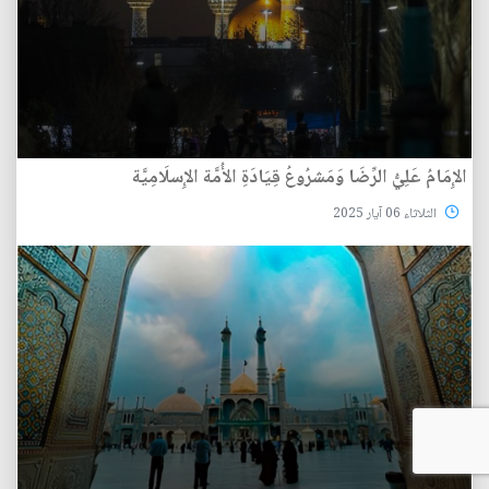
الإِمَامُ عَلِيُّ الرِّضَا وَمَشرُوعُ قِيَادَةِ الأُمَّة الإِسلَامِيَّة
الثلاثاء 06 آيار 2025