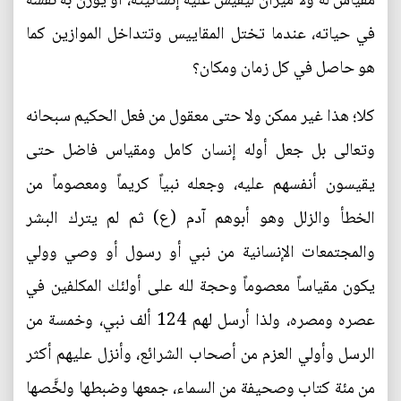
مقياس له ولا ميزان ليقيس عليه إنسانيته، أو يوزن به نفسه
في حياته، عندما تختل المقاييس وتتداخل الموازين كما
هو حاصل في كل زمان ومكان؟
كلا؛ هذا غير ممكن ولا حتى معقول من فعل الحكيم سبحانه
وتعالى بل جعل أوله إنسان كامل ومقياس فاضل حتى
يقيسون أنفسهم عليه، وجعله نبياً كريماً ومعصوماً من
الخطأ والزلل وهو أبوهم آدم (ع) ثم لم يترك البشر
والمجتمعات الإنسانية من نبي أو رسول أو وصي وولي
يكون مقياساً معصوماً وحجة لله على أولئك المكلفين في
عصره ومصره، ولذا أرسل لهم 124 ألف نبي، وخمسة من
الرسل وأولي العزم من أصحاب الشرائع، وأنزل عليهم أكثر
من مئة كتاب وصحيفة من السماء، جمعها وضبطها ولخَّصها