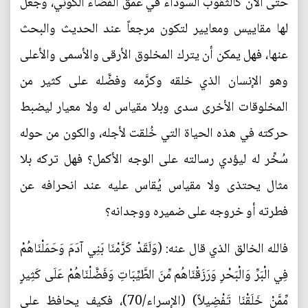
حتى الآن كالثقوب السَّوداء في عمق الفضاء الكوني، وجعل
لها مقاييس ومعايير لتكون مرجعاً عند الحديث والبحث
عنها، فهل يمكن أن يترك المخلوق الأرقى والأسمى والأعلى
وهو الإنسان الذي خلقه وكرَّمه وفضَّله على كثير من
المخلوقات الأخرى سدى وبلا مقياس له ولا معيار ليضبط
حركته في هذه الحياة التي خُلقت لأجله، والكون من حوله
سُخِّر له ليؤدي رسالته على الوجه الأكمل؟ فهل تركه بلا
مثال يحتذى ولا مقياس يُقاس عليه عند انحرافه عن
فطرته أو خروجه على ضميره ووجدانه؟
فالله الخالق الذي قال عنه: (وَلَقَدْ كَرَّمْنَا بَنِي آدَمَ وَحَمَلْنَاهُمْ
فِي الْبَرِّ وَالْبَحْرِ وَرَزَقْنَاهُم مِّنَ الطَّيِّبَاتِ وَفَضَّلْنَاهُمْ عَلَى كَثِيرٍ
مِّمَّنْ خَلَقْنَا تَفْضِيلاً) (الإسراء/70)، فكيف يحافظ على