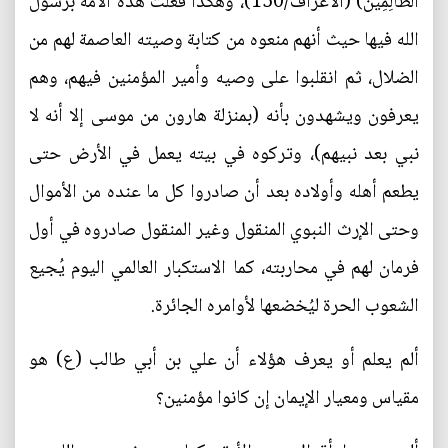
الظَّالِمِينَ) (الأعراف/150)، وهكذا فعلت هذه الأمة برسول
الله فيها حيث أنهم منعوه من كتابة وصيته العاصمة لهم من
الضلال، ثم انقلبوا على وصيه وأمير المؤمنين فيهم، وهم
يعرفون ويشهدون بأنه (بمنزلة هارون من موسى إلا أنه لا
نبي بعد نبيهم)، وتركوه في بيته يعمل في الأرض حتى
يطعم أهله وأولاده بعد أن صادروا كل ما عنده من الأموال
وحتى الإرث النبوي المنقول وغير المنقول صادروه في أول
فرمان لهم في محاربته، كما الاستكبار العالمي اليوم يُجيع
الشعوب الحرة ليُخضعها لأوامره الجائرة.
ألم يعلم أو يعرف هؤلاء أن علي بن أبي طالب (ع) هو
مقياس ومعيار الإيمان إن كانوا مؤمنين؟