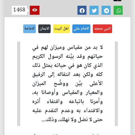
1468
النبي محمد
الامام علي
اهل البيت
الايمان
الامامة
لا بد من مقياس وميزان لهم في
حياتهم وقد بيَّنه الرسول الكريم
الذي كان هو في حياته يمثل ذلك
كله ولكن بعد انتقاله إلى الرفيق
الأعلى بيَّن ووضَّح الميزان
والمعيار والمقياس وأوصانا به،
وأمرنا باتباعه واقتفاء أثره
والاقتداء به وعدم التقدم عليه
حتى لا نضل ولا نهلك، وذلك...