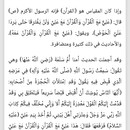
وإذا كان المقياس هو (القرآن) فإنه الرسول الأكرم (ص)
قال: (عَلِيٌّ مَعَ اَلْقُرْآنِ وَاَلْقُرْآنُ مَعَ عَلِيٍّ وَلَنْ يَفْتَرِقَا حَتَّى يَرِدَا
عَلَيَّ اَلْحَوْضَ)، ويقول: (عَلِيٌّ مَعَ اَلْقُرْآنِ وَاَلْقُرْآنُ مَعَهُ)،
والأحاديث في ذلك كثيرة ومتضافرة.
وقد أجملت الحديث أمنا أُمَّ سَلَمَةَ (رَضِيَ اَللَّهُ عَنْهَا) وهي
تَقُولُ: سَمِعْتُ رَسُولَ اَللَّهِ (صَلَّى اَللَّهُ عَلَيْهِ وَآلِهِ) فِي مَرَضِهِ
اَلَّذِي قُبِضَ فِيهِ يَقُولُ وَقَدِ اِمْتَلَأَتِ اَلْحُجْرَةُ مِنْ أَصْحَابِهِ:
(أَيُّهَا اَلنَّاسُ يُوشِكُ أَنْ أُقْبَضَ قَبْضاً سَرِيعاً فَيَنْطَلِقَ بِي وَقَدْ
قَدَّمْتُ إِلَيْكُمْ اَلْقَوْلَ مَعْذِرَةً إِلَيْكُمْ أَلاَ وَإِنِّي مُخَلِّفٌ فِيكُمْ كِتَابَ
اَللَّهِ رَبِّي عَزَّ وَجَلَّ وَعِتْرَتِي أَهْلَ بَيْتِي، ثُمَّ أَخَذَ بِيَدِ عَلِيٍّ (عَلَيْهِ
السَّلاَمُ) فَرَفَعَهَا فَقَالَ: هَذَا عَلِيٌّ مَعَ اَلْقُرْآنِ وَاَلْقُرْآنُ مَعَ عَلِيٍّ