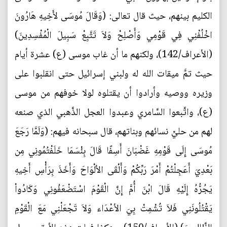
الكليم بينهم، حيث قال تعالى: (وَقَالَ مُوسَى لأَخِيهِ هَارُونَ
اخْلُفْنِي فِي قَوْمِي وَأَصْلِحْ وَلاَ تَتَّبِعْ سَبِيلَ الْمُفْسِدِينَ)
(الأعراف/142)، ولكنهم ما أن غاب موسى (ع) عشرة أيام
حيث تمَّ ميقات الله له ولبني إسرائيل حتى انقلبوا على
وزيره ووصيه وأرادوا أن يقتلوه لولا خوفهم من موسى
(ع)، واتَّبعوا السَّامري وعبدوا العجل الذَّهبي الذي صنعه
لهم من حليِّ نسائهم وبناتهم، قال سبحانه فيهم: (وَلَمَّا رَجَعَ
مُوسَى إِلَى قَوْمِهِ غَضْبَانَ أَسِفًا قَالَ بِئْسَمَا خَلَفْتُمُونِي مِن
بَعْدِيَ أَعَجِلْتُمْ أَمْرَ رَبِّكُمْ وَأَلْقَى الألْوَاحَ وَأَخَذَ بِرَأْسِ أَخِيهِ
يَجُرُّهُ إِلَيْهِ قَالَ ابْنَ أُمَّ إِنَّ الْقَوْمَ اسْتَضْعَفُونِي وَكَادُواْ
يَقْتُلُونَنِي فَلاَ تُشْمِتْ بِيَ الأعْدَاء وَلاَ تَجْعَلْنِي مَعَ الْقَوْمِ