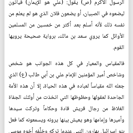
الرسول الأكرم (ص) يقول: (علي هو الإيمان) فيأتون
ليضعوه في الصبيان، أو يضعون فلان الذي هو لم يعلم من
نفسه ذلك لأنه أسلم بعد أكثر من خمسين من المسلمين
الأوائل كما يروي سعد بن مالك، برواية صحيحة يرويها
القوم.
فالمقياس والمعيار في كل هذه الجوانب هو شخص
وشاخص أمير المؤمنين الإمام علي بن أبي طالب (ع) الذي
جعله الله مقياساً لعباده في هذه الحياة، إلا أن هذه الأمة
الجاحدة لعقولها وحظوظها التي اتخذت من أولئك الجفاة
الغلاظ من رجال قريش قادة وحكاماً وتركت سيدها
وأميرها وإمامها وهو يعيش بينها يرونه ويسمعونه كما فعل
بنو إسرائيل بهارون النبي عندما تركه وخلَّفه أخوه موسى