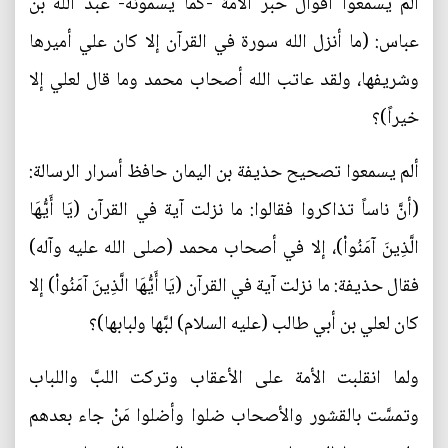
ألم يسمعوا أقوال حبر الأمة -كما يسمونه- عبد الله بن
عباس: (ما أنزل الله سورة في القرآن إلا كان علي أميرها
وشريفها، ولقد عاتب الله أصحاب محمد وما قال لعلي إلا
خيراً)؟
ألم يسمعوا تصحيح حذيفة بن اليمان حافظ أسرار الرسالة:
(أنَّ ناساً تذاكروا فقالوا: ما نزلت آية في القرآن (يَا أَيُّهَا
الَّذِينَ آمَنُواْ)، إلا في أصحاب محمد (صلى الله عليه وآله)
فقال حذيفة: ما نزلت آية في القرآن (يَا أَيُّهَا الَّذِينَ آمَنُواْ) إلا
كان لعلي بن أبي طالب (عليه السلام) لبَّها ولبابها)؟
ولما انقلبت الأمة على الأعقاب وتركت اللبَّ واللباب
وتمسَّت بالقشور والأصحاب ضلوا وأضلوا مَنْ جاء بعدهم