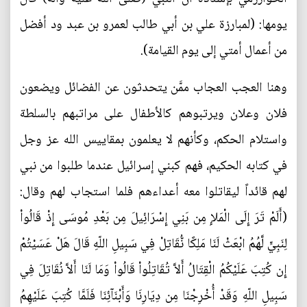
يومها: (لمبارزة علي بن أبي طالب لعمرو بن عبد ود أفضل
من أعمال أمتي إلى يوم القيامة).
وهنا العجب العجاب ممَّن يتحدثون عن الفضائل ويضعون
فلان وعلان ويرتبوهم كالأطفال على مراتبهم بالسلطة
واستلام الحكم، وكأنهم لا يعلمون بمقاييس الله عز وجل
في كتابه الحكيم، فهم كبني إسرائيل عندما طلبوا من نبي
لهم قائداً ليقاتلوا معه أعداءهم فلما استجاب لهم وقال:
(أَلَمْ تَرَ إِلَى الْمَلإِ مِن بَنِي إِسْرَائِيلَ مِن بَعْدِ مُوسَى إِذْ قَالُواْ
لِنَبِيٍّ لَّهُمُ ابْعَثْ لَنَا مَلِكًا نُّقَاتِلْ فِي سَبِيلِ اللّهِ قَالَ هَلْ عَسَيْتُمْ
إِن كُتِبَ عَلَيْكُمُ الْقِتَالُ أَلاَّ تُقَاتِلُواْ قَالُواْ وَمَا لَنَا أَلاَّ نُقَاتِلَ فِي
سَبِيلِ اللّهِ وَقَدْ أُخْرِجْنَا مِن دِيَارِنَا وَأَبْنَآئِنَا فَلَمَّا كُتِبَ عَلَيْهِمُ