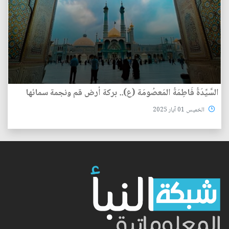
السَّيِّدَةُ فَاطِمَةُ المَعصُومَة (ع).. بركة أرض قم ونجمة سمائها
الخميس 01 آيار 2025