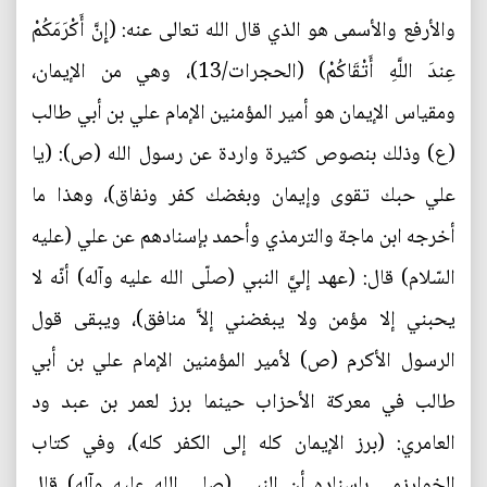
والأرفع والأسمى هو الذي قال الله تعالى عنه: (إِنَّ أَكْرَمَكُمْ
عِندَ اللَّهِ أَتْقَاكُمْ) (الحجرات/13)، وهي من الإيمان،
ومقياس الإيمان هو أمير المؤمنين الإمام علي بن أبي طالب
(ع) وذلك بنصوص كثيرة واردة عن رسول الله (ص): (يا
علي حبك تقوى وإيمان وبغضك كفر ونفاق)، وهذا ما
أخرجه ابن ماجة والترمذي وأحمد بإسنادهم عن علي (عليه
السّلام) قال: (عهد إليَّ النبي (صلّى الله عليه وآله) أنّه لا
يحبني إلا مؤمن ولا يبغضني إلاَّ منافق)، ويبقى قول
الرسول الأكرم (ص) لأمير المؤمنين الإمام علي بن أبي
طالب في معركة الأحزاب حينما برز لعمر بن عبد ود
العامري: (برز الإيمان كله إلى الكفر كله)، وفي كتاب
الخوارزمي بإسناده أن النبي (صلى الله عليه وآله) قال