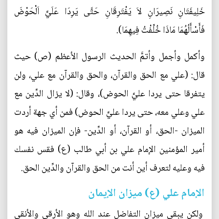
خَلِيفَتَانِ نَصِيرَانِ لاَ يَفْتَرِقَانِ حَتَّى يَرِدَا عَلَيَّ اَلْحَوْضَ
فَأَسْأَلُهُمَا مَاذَا خُلِّفْتُ فِيهِمَا).
وأكمل وأجمل وأتمَّ الحديث الرسول الأعظم (ص) حيث
قال: (علي مع الحق والقرآن، والحق والقرآن مع علي، ولن
يتفرقا حتى يردا عليَّ الحوض)، وقال: (لا يزال الدِّين مع
علي وعلي معه، حتى يردا عليَّ الحوض) فمن أي جهة أردت
الميزان -الحق، أو القرآن، أو الدِّين- فإن الميزان فيه هو
أمير المؤمنين الإمام علي بن أبي طالب (ع) فقس نفسك
فيه وعليه لتعرف أين أنت من الحق والقرآن والدِّين الحق.
الإمام علي (ع) ميزان الإيمان
ولكن يبقى ميزان التفاضل عند الله وهو الأرقى والأنقى