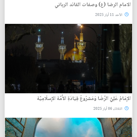
الامام الرضا (ع) وصفات القائد الرباني
الأحد 11 آيار 2025
الإِمَامُ عَلِيُّ الرِّضَا وَمَشرُوعُ قِيَادَةِ الأُمَّة الإِسلَامِيَّة
الثلاثاء 06 آيار 2025