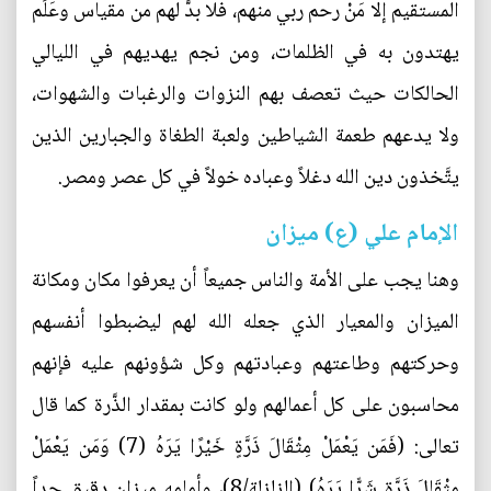
المستقيم إلا مَنْ رحم ربي منهم، فلا بدَّ لهم من مقياس وعَلَم
يهتدون به في الظلمات، ومن نجم يهديهم في الليالي
الحالكات حيث تعصف بهم النزوات والرغبات والشهوات،
ولا يدعهم طعمة الشياطين ولعبة الطغاة والجبارين الذين
يتَّخذون دين الله دغلاً وعباده خولاً في كل عصر ومصر.
الإمام علي (ع) ميزان
وهنا يجب على الأمة والناس جميعاً أن يعرفوا مكان ومكانة
الميزان والمعيار الذي جعله الله لهم ليضبطوا أنفسهم
وحركتهم وطاعتهم وعبادتهم وكل شؤونهم عليه فإنهم
محاسبون على كل أعمالهم ولو كانت بمقدار الذَّرة كما قال
تعالى: (فَمَن يَعْمَلْ مِثْقَالَ ذَرَّةٍ خَيْرًا يَرَهُ (7) وَمَن يَعْمَلْ
مِثْقَالَ ذَرَّةٍ شَرًّا يَرَهُ) (الزلزلة/8)، وأمامه ميزان دقيق جداً