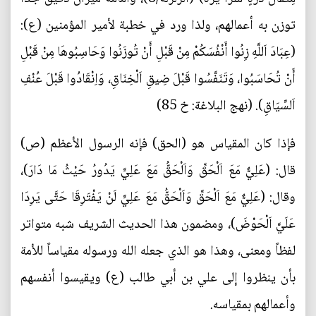
توزن به أعمالهم، ولذا ورد في خطبة لأمير المؤمنين (ع):
(عِبَادَ اَللَّهِ زِنُوا أَنْفُسَكُمْ مِنْ قَبْلِ أَنْ تُوزَنُوا وَحَاسِبُوهَا مِنْ قَبْلِ
أَنْ تُحَاسَبُوا، وَتَنَفَّسُوا قَبْلَ ضِيقِ اَلْخِنَاقِ، وَاِنْقَادُوا قَبْلَ عُنْفِ
اَلسِّيَاقِ). (نهج البلاغة: خ 85)
فإذا كان المقياس هو (الحق) فإنه الرسول الأعظم (ص)
قال: (عَلِيٌّ مَعَ اَلْحَقِّ وَاَلْحَقُّ مَعَ عَلِيٍّ يَدُورُ حَيْثُ مَا دَارَ)،
وقال: (عَلِيٌّ مَعَ اَلْحَقِّ وَاَلْحَقُّ مَعَ عَلِيٍّ لَنْ يَفْتَرِقَا حَتَّى يَرِدَا
عَلَيَّ اَلْحَوْضَ)، ومضمون هذا الحديث الشريف شبه متواتر
لفظاً ومعنى، وهذا هو الذي جعله الله ورسوله مقياساً للأمة
بأن ينظروا إلى علي بن أبي طالب (ع) ويقيسوا أنفسهم
وأعمالهم بمقياسه.