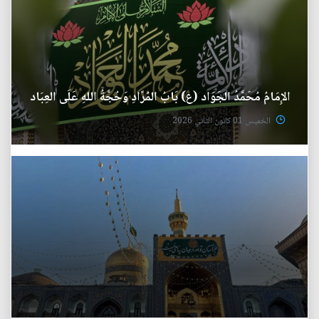
الإِمَامُ مُحَمَّدُ الجَوَاد (ع) بَابُ المُرًادِ وَحُجَّةُ اللهِ عَلَى العِبَاد
الخميس 01 كانون الثاني 2026