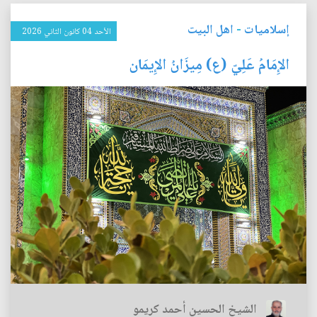
إسلاميات
-
اهل البيت
الأحد 04 كانون الثاني 2026
الإِمَامُ عَلِيّ (ع) مِيزَانُ الإِيمَان
الشيخ الحسين أحمد كريمو