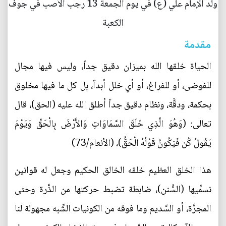
ولد الإمام علي (ع) في يوم الجمعة 13 رجب الأصب في جوف
الكعبة
مقدمة
الحياة خلقها الله بميزان دقيق جداً، وليس فيها مجال
للفوضى، أو للفراغ، أو أي خلل أبداً، بل كل ما فيها مخلوق
بحكمة، ودقَّة، ونظام دقيق جداً أطلق الله عليه (الحق)، قال
تعالى: (وَهُوَ الَّذِي خَلَقَ السَّمَاوَاتِ وَالأَرْضَ بِالْحَقِّ وَيَوْمَ
يَقُولُ كُن فَيَكُونُ قَوْلُهُ الْحَقُّ)، (الأنعام/73)
هذا الخلق العظيم خلقه الخالق الحكيم وجعل له قوانين
نسمِّيها (السُّنن)، ضابطة تضبط حركتها من الذَّرة وحتى
المجرَّة، أو السَّديم وما فوقه من الكونيات الشِّبه مجهولة لنا