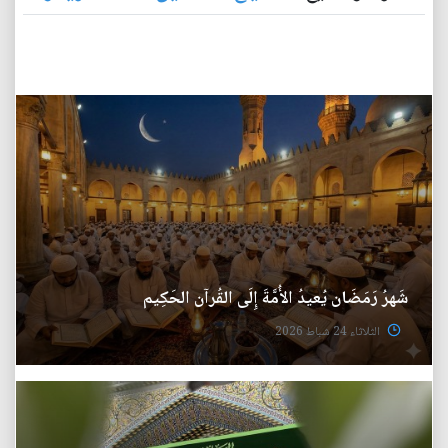
شَهرُ رَمَضَان يُعيدُ الأُمَّةَ إِلَى القُرآن الحَكِيم
الثلاثاء 24 شباط 2026