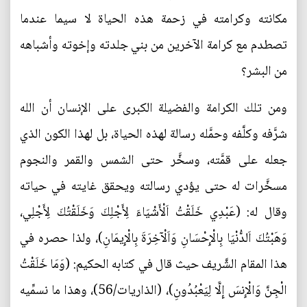
مكانته وكرامته في زحمة هذه الحياة لا سيما عندما
تصطدم مع كرامة الآخرين من بني جلدته وإخوته وأشباهه
من البشر؟
ومن تلك الكرامة والفضيلة الكبرى على الإنسان أن الله
شرَّفه وكلَّفه وحمَّله رسالة لهذه الحياة، بل لهذا الكون الذي
جعله على قمَّته، وسخَّر حتى الشمس والقمر والنجوم
مسخَّرات له حتى يؤدي رسالته ويحقق غايته في حياته
وقال له: (عَبْدِي خَلَقْتُ اَلْأَشْيَاءَ لِأَجْلِكَ وَخَلَقْتُكَ لِأَجْلِي،
وَهَبْتُكَ اَلدُّنْيَا بِالْإِحْسَانِ وَاَلْآخِرَةَ بِالْإِيمَانِ)، ولذا حصره في
هذا المقام الشَّريف حيث قال في كتابه الحكيم: (وَمَا خَلَقْتُ
الْجِنَّ وَالْإِنسَ إِلَّا لِيَعْبُدُونِ)، (الذاريات/56)، وهذا ما نسمِّيه