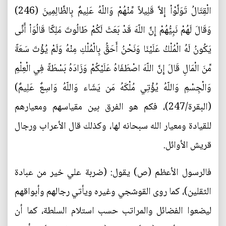
الْقِتَالُ تَوَلَّوْاْ إِلاَّ قَلِيلاً مِّنْهُمْ وَاللّهُ عَلِيمٌ بِالظَّالِمِينَ (246)
وَقَالَ لَهُمْ نَبِيُّهُمْ إِنَّ اللّهَ قَدْ بَعَثَ لَكُمْ طَالُوتَ مَلِكًا قَالُوَاْ أَنَّى
يَكُونُ لَهُ الْمُلْكُ عَلَيْنَا وَنَحْنُ أَحَقُّ بِالْمُلْكِ مِنْهُ وَلَمْ يُؤْتَ سَعَةً
مِّنَ الْمَالِ قَالَ إِنَّ اللّهَ اصْطَفَاهُ عَلَيْكُمْ وَزَادَهُ بَسْطَةً فِي الْعِلْمِ
وَالْجِسْمِ وَاللّهُ يُؤْتِي مُلْكَهُ مَن يَشَاء وَاللّهُ وَاسِعٌ عَلِيمٌ)
(البقرة/247)، فكم هو الفرق بين مقياسهم ومعيارهم
للقيادة ومعيار الله سبحانه لها، وكذلك قال الأعراب ورجال
قريش الأوائل.
فالرسول الأعظم (ص) يقول: (ضربة علي خير من عبادة
الثقلين)، كما روى القوشجي وغيره ويأتي رجالهم وأبواقهم
ليضعوا الفضائل والمراتب حسب استلام السلطة، كما أن