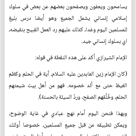
يسامحون ويعفون ويصفحون بعضهم عن بعض في سلوك
إسلامي إنساني يشمل الجميع وهو أيضا درس بليغ
للمسلمين اليوم وغدا، كذلك عليهم رد العمل القبيح بنقيضه،
اي بسلوك إنساني جيد.
الإمام الشيرازي أكد على هذه النقطة في قوله:
(كان الإمام زين العابدين عليه السلام، آية في الحلم وكظم
الغيظ حتى مع ألد خصومه. فهو من أهل بيت شيمتهم
الحلم، وخُلُقهم الصفح، وردّ السيئة بالحسنة).
وبهذا فنحن اليوم أمام نهج عبادي في غاية الوضوح،
ويمكن تطبيقه من قبل جميع المسلمين، خصوصا أولئك