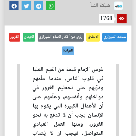
شبكة النبأ
1768
محمد الشيرازي
الاخلاق
رؤى من أفكار الامام الشيرازي
الايمان
الغرور
العبادة
غرس الإمام قيمة من القيم العليا
في قلوب الناس، عندما علّمهم
ودرّبهم على تحطيم الغرور في
دواخلهم وأنفسهم، وعلّمهم على
أن الأعمال الكبيرة التي يقوم بها
الإنسان يجب أن لا تدفع به نحو
الغرور، ومنها العمل العبادي
المتواصل، فيجب ان لا يُصاب