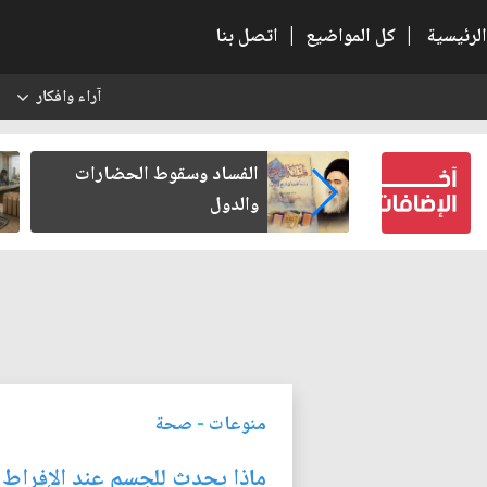
الرئيسية
|
كل المواضيع
|
اتصل بنا
آراء وافكار
س
بعين كتب لنفسه
الفساد وسقوط الحضارات
والدول
منوعات
-
صحة
ماذا يحدث للجسم عند الإفراط ف