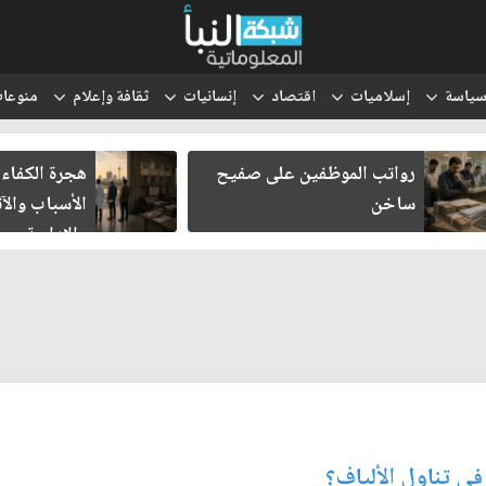
ياسة
إسلاميات
اقتصاد
إنسانيات
ثقافة وإعلام
منوعا
رواتب الموظفين على صفيح
هجرة الكفاءا
ساخن
الأسباب والآث
والإدارية
ي تناول الألياف؟