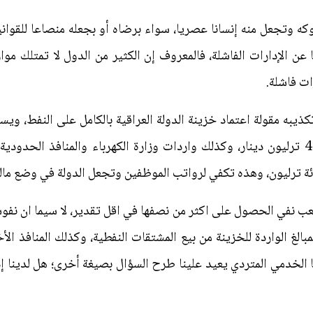
وتجعل منه إنسانا عصريا، سواء برضاه أو بجعله منصاعا للقوانين
 عن الإدارات الفاشلة، فالمعروف إن الكثير من الدول لا تمتلك موا
ات فاشلة.
ذيبه مقولة اعتماد خزينة الدولة العراقية بالكامل على النفط، 
النفط المباع محليا والتي تبلغ نحو 40 ترليون دينار، وكذلك واردات وزارة الكهرباء والم
 مائة ترليون، وهذه تكفي لرواتب الموظفين وتجعل الدولة في وضع ما
الصعب نفي الحصول على اكثر من نصفها في اقل تقدير، لا سيما ان نف
الغ الواردة للخزينة من بيع المشتقات النفطية، وكذلك المنافذ ا
ا الخدمي المتردي يعيد علينا طرح السؤال بصيغة أخرى؛ هل لدينا إ