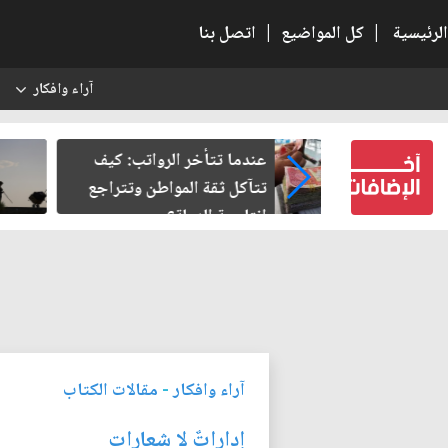
الرئيسية
|
كل المواضيع
|
اتصل بنا
آراء وافكار
س
لرواتب: كيف
صمت الطريق بعد الأربعين
واطن وتتراجع
؟
آراء وافكار
-
مقالات الكتاب
إداراتٌ لا شعارات