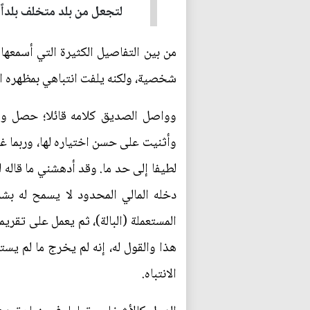
لتجعل من بلد متخلف بلداً 
من بين التفاصيل الكثيرة التي أسمعها
شخصية، ولكنه يلفت انتباهي بمظهره الا
وواصل الصديق كلامه قائلا؛ حصل وإن 
وأثنيت على حسن اختياره لها، وربما غ
لطيفا إلى حد ما. وقد أدهشني ما قاله 
دخله المالي المحدود لا يسمح له بش
المستعملة (البالة)، ثم يعمل على تقري
هذا والقول له، إنه لم يخرج ما لم ي
الانتباه.