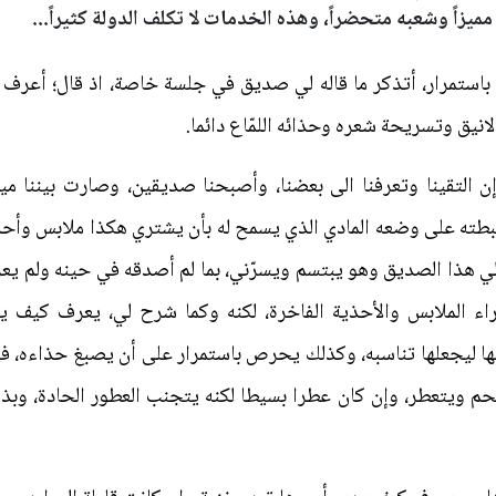
مميزاً وشعبه متحضراً، وهذه الخدمات لا تكلف الدولة كثيراً...
 باستمرار، أتذكر ما قاله لي صديق في جلسة خاصة، اذ قال؛ أعرف ش
نيق وتسريحة شعره وحذائه اللمّاع دائما.
التقينا وتعرفنا الى بعضنا، وأصبحنا صديقين، وصارت بيننا ميا
بطته على وضعه المادي الذي يسمح له بأن يشتري هكذا ملابس وأحذ
لي هذا الصديق وهو يبتسم ويسرّني، بما لم أصدقه في حينه ولم يعرف
راء الملابس والأحذية الفاخرة، لكنه وكما شرح لي، يعرف كيف يق
مها ليجعلها تناسبه، وكذلك يحرص باستمرار على أن يصبغ حذاءه، في
ستحم ويتعطر، وإن كان عطرا بسيطا لكنه يتجنب العطور الحادة، و