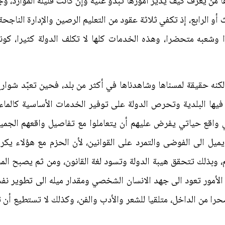
من يعرف كيف يدير أمورها تبدو غنية وإن كانت قليلة الموارد، وجم
 أو الرابع، إذ تكفي ثلاثة عقود من التعليم الرصين والإدارة الناجحة 
ا وشعبه متحضرا، وهذه الخدمات كلها لا تكلف الدولة كثيرا، كون
لكنه حقيقة لمسناها وشاهدناها في أكثر من بلد، فحين تعبّد شوار
فيها البلدية وتحرص الدولة على توفير الخدمات الأساسية كالماء 
ي واقع حياتي يفرض عليهم أن يتعاملوا مع تفاصيل واقعهم الجمي
ميل الى الفوضى والتمرد على القوانين، لأن الحزم مع هؤلاء يكر
 وبذلك تتحقق هيبة الدولة وتسود لغة القانون، ومن ثم يصبح الم
 الأمور تعود الى جهد الانسان الشخصي ومقدار ميله الى تطوير نفس
 من الداخل، متلقيا للشعر والأدب والفن، وكذلك لا تستطيع أن 