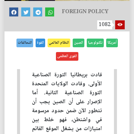
FOREIGN POLICY
1082
أمريكا
تكنولوجيا
الصين
النظام العالمي
القوة
التحالفات
القوى العظمى
قادت بريطانيا الثورة الصناعية
الأولى. وقادت الولايات المتحدة
الثورة الصناعية الثانية. أما
الإصرار على أن الصين يجب أن
تتطور الآن ضمن حدود مرسومة
في واشنطن، فهو خلط بين
امتيازات من يشغل الموقع القائم