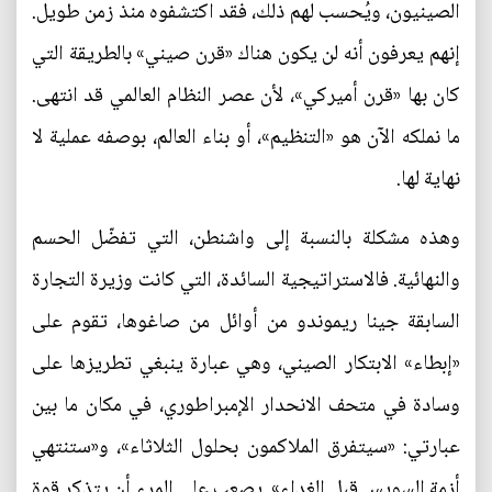
الصينيون، ويُحسب لهم ذلك، فقد اكتشفوه منذ زمن طويل.
إنهم يعرفون أنه لن يكون هناك «قرن صيني» بالطريقة التي
كان بها «قرن أميركي»، لأن عصر النظام العالمي قد انتهى.
ما نملكه الآن هو «التنظيم»، أو بناء العالم، بوصفه عملية لا
نهاية لها.
وهذه مشكلة بالنسبة إلى واشنطن، التي تفضّل الحسم
والنهائية. فالاستراتيجية السائدة، التي كانت وزيرة التجارة
السابقة جينا ريموندو من أوائل من صاغوها، تقوم على
«إبطاء» الابتكار الصيني، وهي عبارة ينبغي تطريزها على
وسادة في متحف الانحدار الإمبراطوري، في مكان ما بين
عبارتي: «سيتفرق الملاكمون بحلول الثلاثاء»، و«ستنتهي
أزمة السويس قبل الغداء». يصعب على المرء أن يتذكر قوة