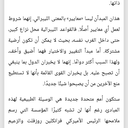
ذاتها.
هذان المبدآن ليسا «معايير» بالمعنى الليبرالي. إنهما شروط
لعمل أي معايير أصلًا. فالقواعد الليبرالية محل نزاع كبير،
حتى داخل الغرب نفسه، بحيث لا يمكن أن تكون أرضية
مشتركة. أما مبدآ التغيير والاختيار فهما أضيق وأخف،
ولهذا السبب أكثر دوامًا. إنهما لا يخبران الدول بما ينبغي
أن تصبح عليه. بل يخبران القوى القائمة بأنها لا تستطيع
منع الآخرين من أن يصبحوا شيئًا جديدًا.
ستكون أمم متحدة جديدة هي الوسيلة الطبيعية لهذه
المبادئ، رغم أنها لن تشبه كثيرًا المؤسسة التي رسم
ملامحها الرئيس الأميركي فرانكلين روزفلت والزعيم