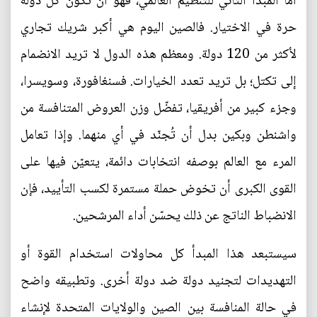
أما المبدأ الثاني للتنظيم العالمي، فهو أن تكون كل دولة
حرة في الاختيار. فالصين اليوم هي أكبر شريك تجاري
لأكثر من 120 دولة. ومعظم هذه الدول لا تريد الانضمام
إلى تكتل؛ بل تريد تعدد الخيارات. فسنغافورة، وسويسرا،
وجزء كبير من أفريقيا، تفضّل وزن العروض المتنافسة من
واشنطن وبكين بدل أن تُجنّد في أي منهما. وإذا تعامل
المرء مع العالم بوصفه انتخابات دائمة، يتعيّن فيها على
القوى الكبرى أن تخوض حملة مستمرة لكسب التأييد، فإن
الانضباط الناتج عن ذلك يحسّن أداء المرشحين.
سيستبعد هذا المبدأ كل محاولات استخدام القوة أو
التهديدات لتجنيد دولة ضد دولة أخرى. وتطبيقه واضح
في حالة المنافسة بين الصين والولايات المتحدة لإنشاء