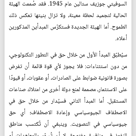
السوفيتي جوزيف ستالين عام 1945. فقد صُممت الهيئة
الحالية لتجميد لحظة معينة، ولا تزال بنيتها تعكس ذلك
الطموح. أما الهيئة الجديدة فستكرّس المبدأين المذكورين
أعلاه.
سيُطبّق المبدأ الأول من خلال حق في التطور التكنولوجي،
من دون استثناءات: فلا يجوز لأي قوة قائمة أن تفرض
بصورة قانونية ضوابط على الصادرات، أو عقوبات، أو قيودًا
على الاستثمار، مصممة لمنع دولة أخرى من امتلاك صناعات
المستقبل. أما المبدأ الثاني فسيُدار من خلال حق في
الاصطفاف الجيوسياسي وإعادة الاصطفاف؛ أي حق
جيوسياسي في التصويت. وينبغي أن تُكتسب مناطق
النفوذ في منافسة مفتوحة، لا أن تُسوّر بالمعاهدات أو