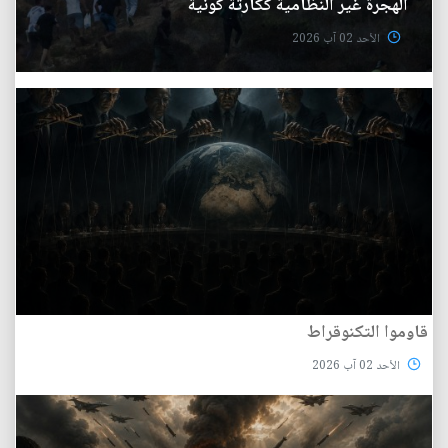
الهجرة غير النظامية ككارثة كونية
الأحد 02 آب 2026
قاوموا التكنوقراط
الأحد 02 آب 2026