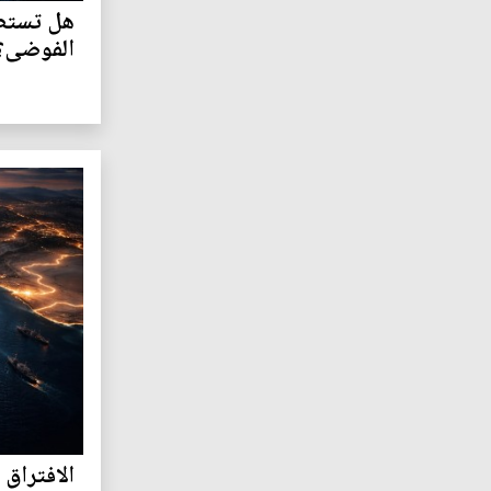
هل تستطي
الفوضى؟
الافتراق