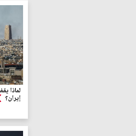
لماذا يق
إيران؟