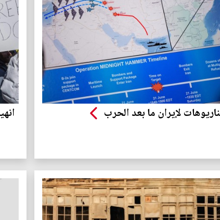
اريوهات لإيران ما بعد الحرب
انهي