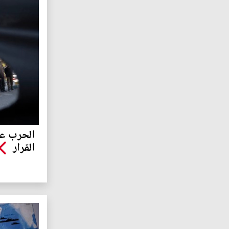
الحرب عل
القرار