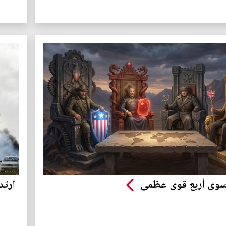
سوى أربع قوى عظمى
ارتد