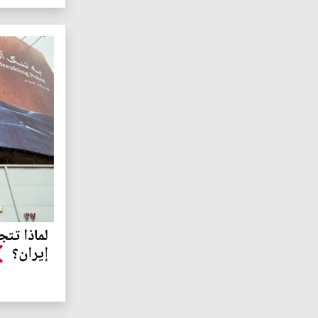
لماذا تت
إيران؟