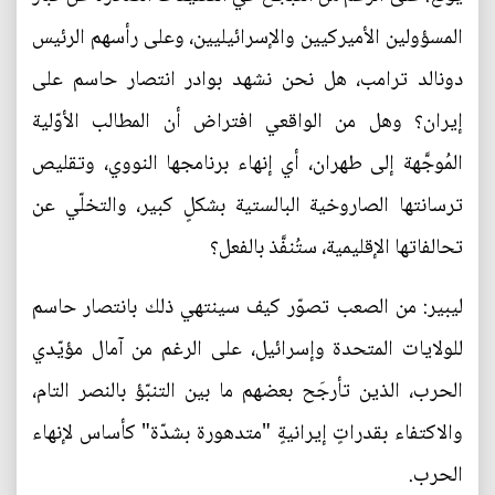
المسؤولين الأميركيين والإسرائيليين، وعلى رأسهم الرئيس
دونالد ترامب، هل نحن نشهد بوادر انتصار حاسم على
إيران؟ وهل من الواقعي افتراض أن المطالب الأوّلية
المُوجَّهة إلى طهران، أي إنهاء برنامجها النووي، وتقليص
ترسانتها الصاروخية البالستية بشكلٍ كبير، والتخلّي عن
تحالفاتها الإقليمية، ستُنفَّذ بالفعل؟
ليبير: من الصعب تصوّر كيف سينتهي ذلك بانتصار حاسم
للولايات المتحدة وإسرائيل، على الرغم من آمال مؤيّدي
الحرب، الذين تأرجَح بعضهم ما بين التنبّؤ بالنصر التام،
والاكتفاء بقدراتٍ إيرانيةٍ "متدهورة بشدّة" كأساس لإنهاء
الحرب.