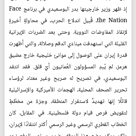
إذ ظهر وزير خارجيتها بدر البوسعيدي في برنامج Face
the Nation، قُبيل اندلاع الحرب، في محاولةٍ أخيرةٍ
لإنقاذ المفاوضات النووية. وحتى بعد الضربات الإيرانية
القليلة التي استهدفت ميناءَي الدقم وصلالة، والتي أظهرت
قدرة إيران على الوصول إلى موانئ خليجية خارج مضيق
هرمز، لم يُبدِ المسؤولون العُمانيون أيّ قلق. فقد انتقد
البوسعيدي، في تصريح له صريح وغير معتاد لرؤساء
تحرير الصحف المحلية، الهجمات الأميركية والإسرائيلية
قائلًا إنها تهديدٌ لاستقرار المنطقة، وجزءٌ من مخطّطٍ
لتقويض فرص قيام دولة فلسطينية. في المقابل، كان
الخطاب القطري الرسمي وغير الرسمي أكثر انتقادًا لإيران،