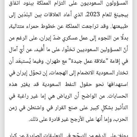
المسؤولون السعوديون على التزام المملكة ببنود اتفاق
بيجينغ للعام 2023، الذي أعاد العلاقات بين البلدَين إلى
طبيعتها. وقد تراجعت المملكة عن خطوط حمراء متتالية،
بدلًا من اللجوء إلى عمل عسكري ضدّ إيران، على الرغم من
أنّ المسؤولين السعوديين تخلّوا، على ما أُفيد، عن أيّ آمال
في إقامة "علاقة عمل جيدة" مع طهران. وفيما يُستبعَد أن
تختار السعودية الانضمام إلى الهجمات، إن تحوّل إيران في
استهدافها نحو حقول النفط السعودية قد يغيّر هذه
الحسابات. من الواضح أن الرياض هي إما غير راغبة في
التأثير بشكلٍ كبير على صنع القرار في واشنطن في زمن
الحرب، وإما أنها على الأرجح غير قادرة على ذلك.
يونغ: على الرغم من التبجّح في التعليقات الصادرة عن كبار