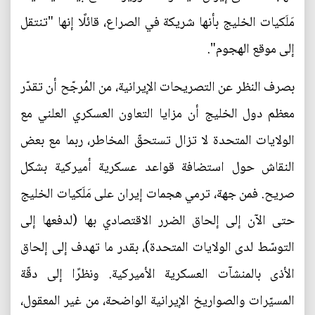
مَلَكيات الخليج بأنها شريكة في الصراع، قائلًا إنها "تنتقل
إلى موقع الهجوم".
بصرف النظر عن التصريحات الإيرانية، من المُرجّح أن تقدّر
معظم دول الخليج أن مزايا التعاون العسكري العلني مع
الولايات المتحدة لا تزال تستحقّ المخاطر، ربما مع بعض
النقاش حول استضافة قواعد عسكرية أميركية بشكل
صريح. فمن جهة، ترمي هجمات إيران على مَلَكيات الخليج
حتى الآن إلى إلحاق الضرر الاقتصادي بها (لدفعها إلى
التوسّط لدى الولايات المتحدة)، بقدر ما تهدف إلى إلحاق
الأذى بالمنشآت العسكرية الأميركية. ونظرًا إلى دقّة
المسيّرات والصواريخ الإيرانية الواضحة، من غير المعقول،