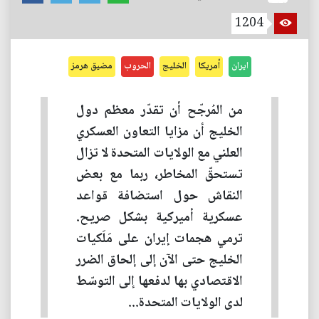
1204
ايران
أمريكا
الخليج
الحروب
مضيق هرمز
من المُرجّح أن تقدّر معظم دول
الخليج أن مزايا التعاون العسكري
العلني مع الولايات المتحدة لا تزال
تستحقّ المخاطر، ربما مع بعض
النقاش حول استضافة قواعد
عسكرية أميركية بشكل صريح.
ترمي هجمات إيران على مَلَكيات
الخليج حتى الآن إلى إلحاق الضرر
الاقتصادي بها لدفعها إلى التوسّط
لدى الولايات المتحدة...