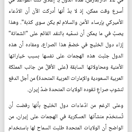
في 12 آذار/مارس، هذه الدول بـ"إغلاق تلك القواعد في
أسرع وقت ممكن، إذ لا بدّ أنها أدركت الآن أن الادّعاء
الأميركي بإرساء الأمن والسلام لم يكن سوى كذبة". وهذا
يصبّ في ما يمكن أن نسمّيه بالنقد القائم على "الشماتة"
إزاء دول الخليج في خضمّ هذا الصراع، ومفاده أن هذه
الدول جلبت هذه الهجمات على نفسها بسبب خياراتها
الأمنية ومحاولاتها السابقة (على الأقلّ من جانب المملكة
العربية السعودية والإمارات العربية المتحدة) من أجل الدفع
لنشوب صراعٍ تقوده الولايات المتحدة ضدّ إيران.
وعلى الرغم من ادّعاءات دول الخليج بأنها رفضت أن
تُستخدَم منشآتها العسكرية في الهجمات على إيران، من
الواضح أن الولايات المتحدة طلبت السماح لها باستخدام