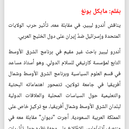
بقلم: مايكل يونغ
يناقش أندرو ليبير، في مقابلة معه، تأثير حرب الولايات
المتحدة وإسرائيل ضدّ إيران على دول الخليج العربي.
أندرو ليبير باحث غير مقيم في برنامج الشرق الأوسط
التابع لمؤسسة كارنيغي للسلام الدولي. وهو أستاذ مساعد
في قسم العلوم السياسية وبرنامج الشرق الأوسط وشمال
أفريقيا في جامعة تولاين، تتمحور اهتماماته البحثية
والتعليمية حول السياسات المحلية والعلاقات الدولية
لبلدان الشرق الأوسط وشمال أفريقيا، مع تركيزٍ خاص على
المملكة العربية السعودية. أجرت "ديوان" مقابلة معه في
منتصف آذار/مارس للاطّلاع على وجهة نظره حول تأثيرات