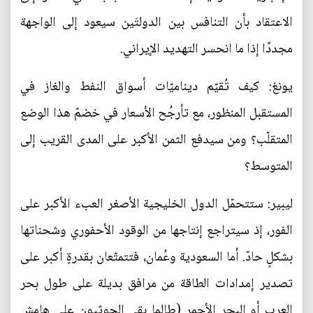
الاعتقاد بأن التنافس بين الدولتَين سيعود إلى الواجهة
مجددًا إذا ما انحسر التهديد الإيراني.
يونغ: كيف تُقيّم ديناميّات أسواق النفط والغاز في
المستقبل المنظور، مع تأرجُح الأسعار في خضمّ هذا الوضع
المتقلّب؟ ومن سيدفع الثمن الأكبر على المدى القريب إلى
المتوسط؟
ليبير: ستتحمّل الدول الخليجية الأصغر العبء الأكبر على
الفور، إذ سيتراجع إنتاجها من الوقود الأحفوري وشحناتها
بشكلٍ حادّ. أما السعودية وعُمان، فتتمتّعان بقدرةٍ أكبر على
تصدير إمدادات الطاقة من مرافق بديلة على طول بحر
العرب أو البحر الأحمر (طالما بقي الحوثيون على هامش