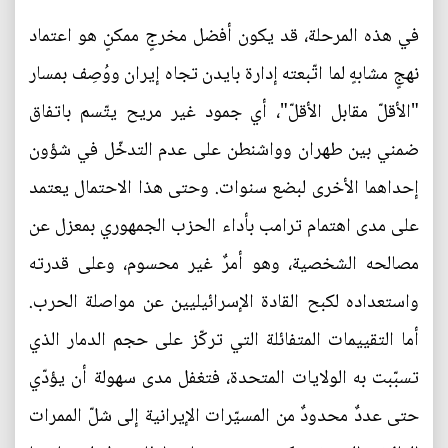
في هذه المرحلة، قد يكون أفضل مخرجٍ ممكنٍ هو اعتماد
نهجٍ مشابهٍ لما اتّبعته إدارة بايدن تجاه إيران ووُصِف بمسار
"الأقلّ مقابل الأقلّ"، أي جمود غير مريح يتّسم باتفاق
ضمني بين طهران وواشنطن على عدم التدخّل في شؤون
إحداهما الأخرى لبضع سنوات. وحتى هذا الاحتمال يعتمد
على مدى اهتمام ترامب بأداء الحزب الجمهوري بمعزل عن
مصالحه الشخصية، وهو أمرٌ غير محسوم، وعلى قدرته
واستعداده لكبح القادة الإسرائيليين عن مواصلة الحرب.
أما التقييمات المتفائلة التي تركّز على حجم الدمار الذي
تسبّبت به الولايات المتحدة، فتغفل مدى سهولة أن يؤدّي
حتى عددٌ محدودٌ من المسيّرات الإيرانية إلى شلّ الممرات