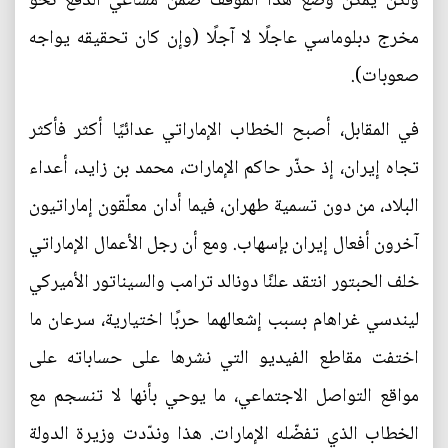
ولكن يمكن وضع هذا الموقف ضمن مساعي الدفع نحو
مخرج دبلوماسي عاجلًا لا آجلًا (وإن كان تحقيقه يواجه
صعوبات).
في المقابل، أصبح الخطاب الإماراتي عدائيًا أكثر فأكثر
تجاه إيران، إذ حذّر حاكم الإمارات، محمد بن زايد، أعداء
البلاد، من دون تسمية طهران، فيما أدان معلّقون إماراتيون
آخرون أفعال إيران بإسهاب. ومع أن رجل الأعمال الإماراتي
خلف الحبتور انتقد علنًا دونالد ترامب والسيناتور الأميركي
ليندسي غراهام بسبب إشعالهما حربًا اختيارية، سرعان ما
اختفت مقاطع الفيديو التي نشرها على حساباته على
مواقع التواصل الاجتماعي، ما يوحي بأنها لا تنسجم مع
الخطاب الذي تفضّله الإمارات. هذا وندّدت وزيرة الدولة