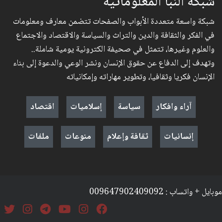
شبكة النبأ المعلوماتية
شبكة واسعة متعددة الأبواب والصفحات تتضمن معارف ومعلومات
في الفكر والثقافة والدين والتراث والسياسة والاقتصاد والاجتماع
والعلوم وغيرها، تتمثل في صحيفة الكترونية يومية شاملة..
وتهدف إلى الدفاع عن حقوق الإنسان ونشر الوعي والدعوة إلى بناء
الإنسان فكريا وثقافيا، وتطوير مهاراته وإمكانياته
آراء وافكار
سياسة
إسلاميات
اقتصاد
إنسانيات
ثقافة وإعلام
منوعات
ملفات
موبايل + واتساب : 009647902409092