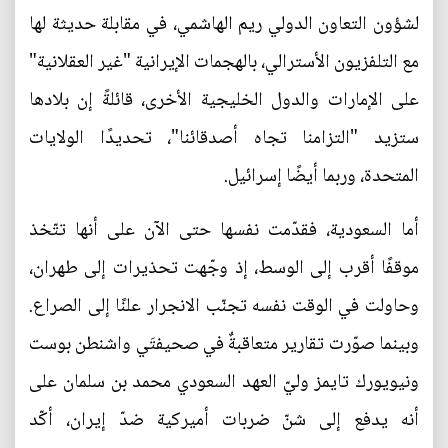
لشؤون التعاون الدولي ريم الهاشمي، في مقابلة حديثة لها
مع التلفزيون الأسترالي، بالهجمات الإيرانية "غير العقلانية"
على الإمارات والدول الخليجية الأخرى، قائلةً إن بلادها
ستزيد "التزامنا تجاه أصدقائنا"، تحديدًا الولايات
المتحدة، وربما أيضًا إسرائيل.
أما السعودية، فقدّمت نفسها حتى الآن على أنها تتّخذ
موقفًا أقرب إلى الوسط، إذ وجّهت تحذيرات إلى طهران،
وحاولت في الوقت نفسه تجنّب الانجرار علنًا إلى الصراع.
وبينما صوّرت تقارير متعاقبةٌ في صحيفتَي واشنطن بوست
ونيويورك تايمز وليّ العهد السعودي محمد بن سلمان على
أنه يدفع إلى شنّ ضربات أميركية ضدّ إيران، أكّد