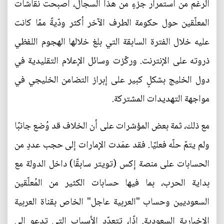
الرغم من استمرار جزءٍ من هذا السجال، أصبحت نقاشات
المعلّقين حول حكومة الطرف الآخر أكثر ودّيةً ممّا كانت
عليه خلال الفترة السابقة التي بلغ خلالها الهجوم اللفظي
ذروته على الإنترنت. وركّزت وسائل الإعلام التقليدية في
دول الخليج بشكلٍ كبير على إبراز التضامن الخليجي في
مواجهة التهديدات المشتركة.
مع ذلك، ثمة بعض المؤشرات على أن الخلاف قد وُضع جانبًا
ولم يتمّ حلّه فعليًا. فقد عمَدت الإمارات إلى حجب عددٍ من
الحسابات على منصة إكس (تويتر سابقًا) داخل الدولة مع
بداية الحرب، بما فيها حسابات الكثير من المُعلّقين
السعوديين وحساب "العربية عاجل" الخاص بقناة العربية
الإخبارية السعودية. إذًا، تتعدّد الأسباب التي تدعو إلى