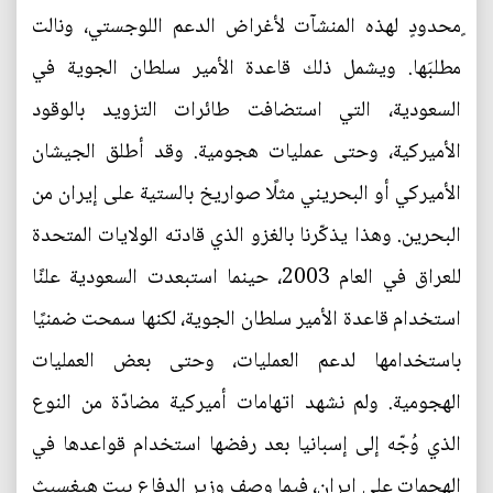
ٍمحدودٍ لهذه المنشآت لأغراض الدعم اللوجستي، ونالت
مطلبَها. ويشمل ذلك قاعدة الأمير سلطان الجوية في
السعودية، التي استضافت طائرات التزويد بالوقود
الأميركية، وحتى عمليات هجومية. وقد أطلق الجيشان
الأميركي أو البحريني مثلًا صواريخ بالستية على إيران من
البحرين. وهذا يذكّرنا بالغزو الذي قادته الولايات المتحدة
للعراق في العام 2003، حينما استبعدت السعودية علنًا
استخدام قاعدة الأمير سلطان الجوية، لكنها سمحت ضمنيًا
باستخدامها لدعم العمليات، وحتى بعض العمليات
الهجومية. ولم نشهد اتهامات أميركية مضادّة من النوع
الذي وُجّه إلى إسبانيا بعد رفضها استخدام قواعدها في
الهجمات على إيران، فيما وصف وزير الدفاع بيت هيغسيث