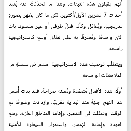
أنهم يقبلون هذه التبعات. وهذا ما تحدّثتُ عنه بُعَيد
أحداث 7 تشرين الأول/أكتوبر. لكن ما كان يظهر بصورةٍ
تدريجيةٍ، ويُعامَل وكأنه فعلٌ ظرفي أو غير مقصود، بات
الآن واضحًا ومُعترفًا به على نطاق أوسع كاستراتيجية
راسخة.
ويتطلّب توصيف هذه الاستراتيجية استعراض سلسلةٍ من
الملاحظات الواضحة.
أولًا، هذه الأفعال مُتعمّدة ومُعلنة صراحةً. فقد بدت أُسس
هذا النهج جليّةً منذ البداية تقريبًا، وازدادت وضوحًا مع
الوقت، وتمثّلت في التدمير، وإقامة المناطق العازلة، ومنع
العودة وإعادة الإعمار، واستمرار السيطرة الأمنية