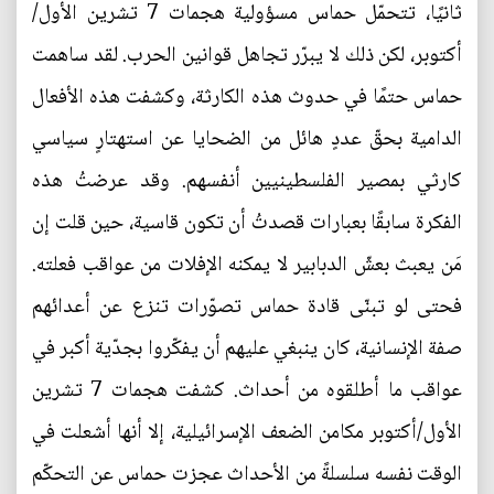
ثانيًا، تتحمّل حماس مسؤولية هجمات 7 تشرين الأول/
أكتوبر، لكن ذلك لا يبرّر تجاهل قوانين الحرب. لقد ساهمت
حماس حتمًا في حدوث هذه الكارثة، وكشفت هذه الأفعال
الدامية بحقّ عددٍ هائل من الضحايا عن استهتارٍ سياسي
كارثي بمصير الفلسطينيين أنفسهم. وقد عرضتُ هذه
الفكرة سابقًا بعبارات قصدتُ أن تكون قاسية، حين قلت إن
مَن يعبث بعشّ الدبابير لا يمكنه الإفلات من عواقب فعلته.
فحتى لو تبنّى قادة حماس تصوّرات تنزع عن أعدائهم
صفة الإنسانية، كان ينبغي عليهم أن يفكّروا بجدّية أكبر في
عواقب ما أطلقوه من أحداث. كشفت هجمات 7 تشرين
الأول/أكتوبر مكامن الضعف الإسرائيلية، إلا أنها أشعلت في
الوقت نفسه سلسلةً من الأحداث عجزت حماس عن التحكّم