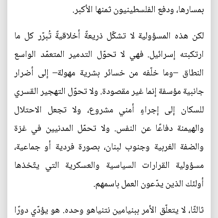
بمسارها، ودفع الفلسطينيون ثمنها الأكبر.
لكن هذه المسؤولية لا تشكّل ذريعةً أخلاقيةً تُبرّر كل ما
ارتكبته إسرائيل. فهي لا تحوّل التدمير المتعمّد الواسع
النطاق –وما خلّفه من خسائر بشرية مهولة– إلى أضرار
جانبية مؤسفة إنما غير مقصودة. ولا تحوّل التهجير القسري
للسكان إلى إجراءٍ أمني مشروع، ولا تجعل الاحتلال
والهيمنة دفاعًا عن النفس. ولا تحمّل المدنيين في غزة
والضفة الغربية وجنوب لبنان، بصورة فردية أو جماعية،
مسؤولية القرارات السياسية والعسكرية التي يتّخذها
أولئك الذين يدّعون العمل باسمهم.
ثالثًا، لا يتعلّق الأمر ببنيامين نتنياهو وحده. هو يؤدّي دورًا