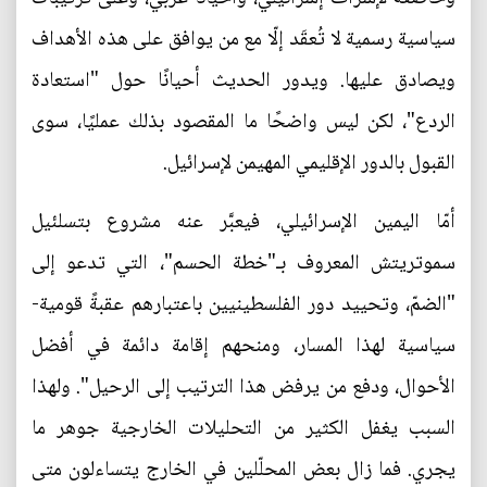
سياسية رسمية لا تُعقَد إلّا مع من يوافق على هذه الأهداف
ويصادق عليها. ويدور الحديث أحيانًا حول "استعادة
الردع"، لكن ليس واضحًا ما المقصود بذلك عمليًا، سوى
القبول بالدور الإقليمي المهيمن لإسرائيل.
أمّا اليمين الإسرائيلي، فيعبَّر عنه مشروع بتسلئيل
سموتريتش المعروف بـ"خطة الحسم"، التي تدعو إلى
"الضمّ، وتحييد دور الفلسطينيين باعتبارهم عقبةً قومية-
سياسية لهذا المسار، ومنحهم إقامة دائمة في أفضل
الأحوال، ودفع من يرفض هذا الترتيب إلى الرحيل". ولهذا
السبب يغفل الكثير من التحليلات الخارجية جوهر ما
يجري. فما زال بعض المحلّلين في الخارج يتساءلون متى