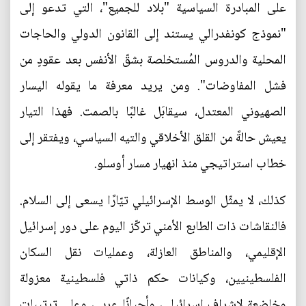
على المبادرة السياسية "بلاد للجميع"، التي تدعو إلى
"نموذج كونفدرالي يستند إلى القانون الدولي والحاجات
المحلية والدروس المُستخلصة بشقّ الأنفس بعد عقودٍ من
فشل المفاوضات". ومن يريد معرفة ما يقوله اليسار
الصهيوني المعتدل، سيقابَل غالبًا بالصمت. فهذا التيار
يعيش حالةً من القلق الأخلاقي والتيه السياسي، ويفتقر إلى
خطاب استراتيجي منذ انهيار مسار أوسلو.
كذلك، لا يمثّل الوسط الإسرائيلي تيّارًا يسعى إلى السلام.
فالنقاشات ذات الطابع الأمني تركّز اليوم على دور إسرائيل
الإقليمي، والمناطق العازلة، وعمليات نقل السكان
الفلسطينيين، وكيانات حكم ذاتي فلسطينية معزولة
وخاضعة لإشراف إسرائيلي، وأحيانًا عربي، وعلى ترتيبات