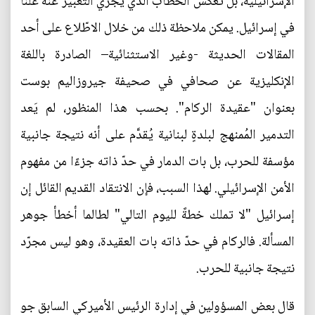
الإسرائيلية، بل تعكس الخطاب الذي يجري التعبير عنه علنًا
في إسرائيل. يمكن ملاحظة ذلك من خلال الاطّلاع على أحد
المقالات الحديثة -وغير الاستثنائية– الصادرة باللغة
الإنكليزية عن صحافي في صحيفة جيروزاليم بوست
بعنوان "عقيدة الركام". بحسب هذا المنظور، لم يَعد
التدمير المُمنهج لبلدةٍ لبنانية يُقدَّم على أنه نتيجة جانبية
مؤسفة للحرب، بل بات الدمار في حدّ ذاته جزءًا من مفهوم
الأمن الإسرائيلي. لهذا السبب، فإن الانتقاد القديم القائل إن
إسرائيل "لا تملك خطةً لليوم التالي" لطالما أخطأ جوهر
المسألة. فالركام في حدّ ذاته بات العقيدة، وهو ليس مجرّد
نتيجة جانبية للحرب.
قال بعض المسؤولين في إدارة الرئيس الأميركي السابق جو