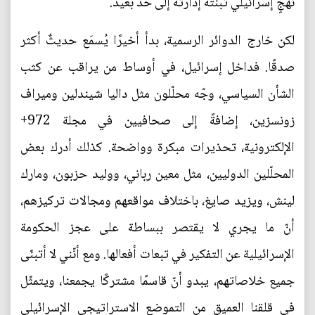
نهجٍ إسرائيلي تبنّته إدارته إلى حدٍّ بعيد.
لكن خارج الدوائر الرسمية، بدأ أخيرًا يُسمَع حديثٌ أكثر
صدقًا. فداخل إسرائيل، في أوساط من يراقب عن كثب
الشأن السياسي، وجّه محلّلون مثل داليا شيندلين وميراف
زونسزين، إضافةً إلى صحافيين في مجلة 972+
الإلكترونية، تحذيرات مبكرة وواضحة. كذلك أدرك بعض
المحلّلين الدوليين، مثل معين رباني، ووليد حزبون، ومارك
لينش، ويزيد صايغ، باختلاف مواقعهم ومجالات تركيزهم،
أنّ ما يجري لا يقتصر ببساطة على عجز الحكومة
الإسرائيلية عن التفكير في تبعات أفعالها. ومع أنّني لا أتبنّى
جميع خلاصاتهم، يبدو أنّ قاسمًا مشتركًا يجمعنا، ويتمثّل
في قلقنا العميق من التموضع الاستراتيجي الإسرائيلي