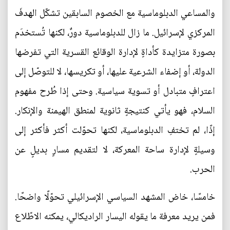
والمساعي الدبلوماسية مع الخصوم السابقين تشكّل الهدفَ
المركزي لإسرائيل. ما زال للدبلوماسية دورٌ، لكنها تُستخدَم
بصورة متزايدة كأداةٍ لإدارة الوقائع القسرية التي تفرضها
الدولة، أو إضفاء الشرعية عليها، أو تكريسها، لا للتوصّل إلى
اعترافٍ متبادل أو تسوية سياسية. وحتى إذا طُرح مفهوم
السلام، فهو يأتي كنتيجةٍ ثانوية لمنطق الهيمنة والإنكار.
إذًا، لم تختفِ الدبلوماسية، لكنها تحوّلت أكثر فأكثر إلى
وسيلةٍ لإدارة ساحة المعركة، لا لتقديم مسارٍ بديلٍ عن
الحرب.
خامسًا، خاض المشهد السياسي الإسرائيلي تحوّلًا واضحًا.
فمن يريد معرفة ما يقوله اليسار الراديكالي، يمكنه الاطّلاع