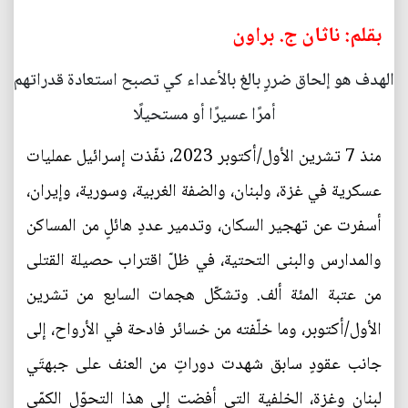
بقلم: ناثان ج. براون
الهدف هو إلحاق ضررٍ بالغ بالأعداء كي تصبح استعادة قدراتهم
أمرًا عسيرًا أو مستحيلًا
منذ 7 تشرين الأول/أكتوبر 2023، نفّذت إسرائيل عمليات
عسكرية في غزة، ولبنان، والضفة الغربية، وسورية، وإيران،
أسفرت عن تهجير السكان، وتدمير عددٍ هائلٍ من المساكن
والمدارس والبنى التحتية، في ظلّ اقتراب حصيلة القتلى
من عتبة المئة ألف. وتشكّل هجمات السابع من تشرين
الأول/أكتوبر، وما خلّفته من خسائر فادحة في الأرواح، إلى
جانب عقودٍ سابق شهدت دوراتٍ من العنف على جبهتَي
لبنان وغزة، الخلفية التي أفضت إلى هذا التحوّل الكمّي