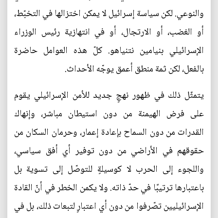
والنوعي. لكن سياسة إسرائيل لا يمكن اختزالها في التخبّط،
أو الغضب، أو الارتجال، أو في انتهازية رئيس الوزراء
الإسرائيلي بنيامين نتنياهو. كلّ هذه العوامل حاضرة
بالفعل، لكن ثمة منطق أعمق يوجّه الأحداث.
يتمثّل ذلك في ظهور نهجٍ جديد للأمن الإسرائيلي يقوم
على فرض الهيمنة من دون استيطان مباشر، وإنهاك
القدرات من دون السماح بإعادة إعمار، وحرمان السكان من
حقوقهم في الأراضي من دون توفير أي أفق سياسي،
واللجوء إلى الحرب لا كوسيلةٍ للتوصّل إلى تسوية بل
باعتبارها ترتيبًا في حدّ ذاته. ولا يكمن الخطر في أنّ القادة
الإسرائيليين تصّرفوا من دون أي اعتبارٍ لتبعات ذلك، بل في