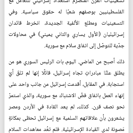
تسعينيات القرن المنصرم استعدادٌ إسرائيلي للتعامل مع
الفلسطينيين بوصفهم شعبًا له حقوق سياسية. وفي
التسعينيات ومطلع الألفية الجديدة، انخرط قائدان
إسرائيليان (الأول يساري والثاني يميني) في محاولات
جدّية للتوصّل إلى اتفاق سلام مع سورية.
ذلك أصبح من الماضي. اليوم، بات الرئيس السوري هو من
يطلق علنًا مبادراتٍ تجاه إسرائيل، قائلًا إنها لم تلقَ أيّ
استجابة. في المقابل، أقدمت إسرائيل من جانب واحد على
إنهاء العمل باتفاق فضّ الاشتباك مع سورية، والذي استمرّ
نحو نصف قرن. كذلك، لم يعد القادة في الأردن ومصر
يشعرون بأن علاقاتهم السلمية مع إسرائيل تحظى بمكانةٍ
مَصونة لدى القيادة الإسرائيلية. فلم تعُد معاهدات السلام