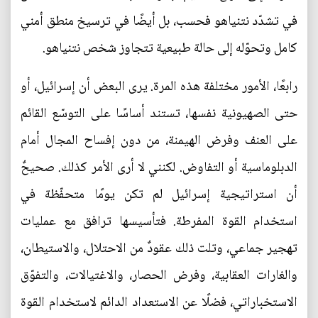
في تشدّد نتنياهو فحسب، بل أيضًا في ترسيخ منطق أمني
كامل وتحوّله إلى حالة طبيعية تتجاوز شخص نتنياهو.
رابعًا، الأمور مختلفة هذه المرة. يرى البعض أن إسرائيل، أو
حتى الصهيونية نفسها، تستند أساسًا على التوسّع القائم
على العنف وفرض الهيمنة، من دون إفساح المجال أمام
الدبلوماسية أو التفاوض. لكنني لا أرى الأمر كذلك. صحيحٌ
أن استراتيجية إسرائيل لم تكن يومًا متحفّظة في
استخدام القوة المفرطة. فتأسيسها ترافق مع عمليات
تهجير جماعي، وتلت ذلك عقودٌ من الاحتلال، والاستيطان،
والغارات العقابية، وفرض الحصار، والاغتيالات، والتفوّق
الاستخباراتي، فضلًا عن الاستعداد الدائم لاستخدام القوة