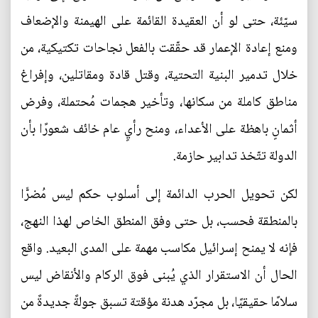
سيّئة، حتى لو أن العقيدة القائمة على الهيمنة والإضعاف
ومنع إعادة الإعمار قد حقّقت بالفعل نجاحات تكتيكية، من
خلال تدمير البنية التحتية، وقتل قادة ومقاتلين، وإفراغ
مناطق كاملة من سكانها، وتأخير هجمات مُحتملة، وفرض
أثمانٍ باهظة على الأعداء، ومنح رأيٍ عام خائف شعورًا بأن
الدولة تتّخذ تدابير حازمة.
لكن تحويل الحرب الدائمة إلى أسلوب حكم ليس مُضرًّا
بالمنطقة فحسب، بل حتى وفق المنطق الخاص لهذا النهج،
فإنه لا يمنح إسرائيل مكاسب مهمة على المدى البعيد. واقع
الحال أن الاستقرار الذي يُبنى فوق الركام والأنقاض ليس
سلامًا حقيقيًا، بل مجرّد هدنة مؤقتة تسبق جولةً جديدةً من