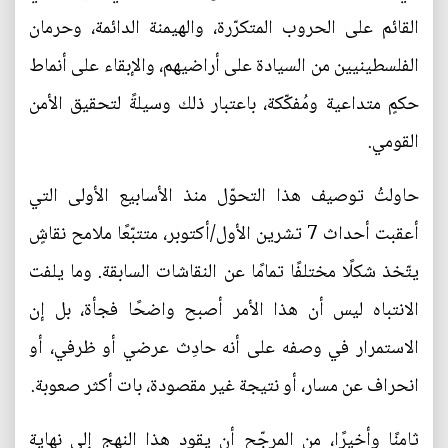
القائم على الحروب المتكرّرة، والهيمنة الدائمة، وحرمان
الفلسطينيين من السيادة على أراضيهم، والإبقاء على أنماط
حكمٍ متداعية ومُفكّكة، باعتبار ذلك وسيلةً لتحقيق الأمن
القومي.
حاولتُ توصيف هذا التحوّل منذ الأسابيع الأولى التي
أعقبت أحداث 7 تشرين الأول/أكتوبر، متتبّعًا ملامح نقاشٍ
يتّخذ شكلًا مختلفًا تمامًا عن النقاشات السابقة. وما يلفت
الانتباه ليس أن هذا الأمر أصبح واضحًا فجأة، بل إن
الاستمرار في وصفه على أنه حادِث عرضي أو ظرفي، أو
انحراف عن مسار، أو نتيجة غير مقصودة، بات أكثر صعوبة.
ثامنًا وأخيرًا، من المرجّح أن يقود هذا النهج إلى نهاية