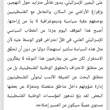
على اليمين الإسرائيلي، يدور نقاشٌ متزايد حول التهجير،
وإفراغ الأراضي من السكان، والتعامل مع الفلسطينيين
بوصفهم عقبة سياسية وديموغرافية لا بدّ من إزاحتها.
أصبح هذا الموقف اليوم جزءًا من الخطاب السياسي
الإسرائيلي العلني، في ظلّ اعتراض قوى الوسط عليه لأن
مثل هذه السياسة ستُثير استهجانًا دوليًا من دون أن تحقّق
الاستقرار. لكن حتى من يعارضون هذا التوجّه لا يفكّرون
من منطلق الاعتراف بالحقوق الوطنية الفلسطينية، بل من
منطلق البحث عن الصيغة الأنسب ليتولّى الفلسطينيون
إدارة شؤونهم داخل مناطق منفصلة ومنعزلة عن بعضها
البعض. لقد بلغ تدهور المؤسسات الوطنية الفلسطينية
مستوى عميقًا سيكون من العسير إصلاحه.