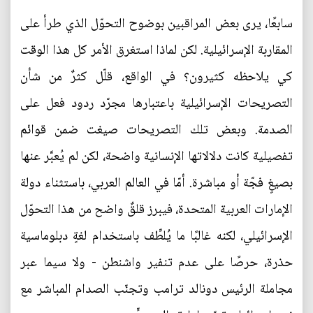
سابعًا، يرى بعض المراقبين بوضوح التحوّل الذي طرأ على
المقاربة الإسرائيلية. لكن لماذا استغرق الأمر كل هذا الوقت
كي يلاحظه كثيرون؟ في الواقع، قلّل كثرٌ من شأن
التصريحات الإسرائيلية باعتبارها مجرّد ردود فعل على
الصدمة. وبعض تلك التصريحات صيغت ضمن قوائم
تفصيلية كانت دلالاتها الإنسانية واضحة، لكن لم يُعبَّر عنها
بصيغٍ فجّة أو مباشرة. أمّا في العالم العربي، باستثناء دولة
الإمارات العربية المتحدة، فيبرز قلقٌ واضح من هذا التحوّل
الإسرائيلي، لكنه غالبًا ما يُلطِّف باستخدام لغةٍ دبلوماسية
حذرة، حرصًا على عدم تنفير واشنطن - ولا سيما عبر
مجاملة الرئيس دونالد ترامب وتجنّب الصدام المباشر مع