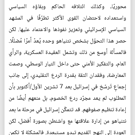
محوريًا، وكذلك ائتلافه الحاكم وبقاؤه السياسي
واستعداده لاحتضان القوى الأكثر تطرّفًا في المشهد
السياسي الإسرائيلي وتعزيز نفوذها والاعتماد عليها. لكن
حصر هذا التحوّل بشخص نتنياهو وحده يُعدّ أمرًا مُضللًا.
فالمسألة أوسع من ذلك وتشمل العقيدة العسكرية، والرأي
العام، والتفكير الأمني حتى داخل التيار الوسطي، وصمت
المعارضة، وفقدان الثقة بقدرة الردع التقليدي، إلى جانب
إجماعٍ تَرسّخ في إسرائيل بعد 7 تشرين الأول/أكتوبر بأن
المطلوب لم يعد مجرّد ردع الخصوم، بل منعهم أيضًا من
إعادة تنظيم صفوفهم. قد تتمكّن إسرائيل في مرحلة ما بعد
نتنياهو من إدارة علاقتها مع واشنطن بصورة أفضل، لكن
العودة إلى النهج القديم تبدو مستبعدة. فالمشكلة لا تكمن