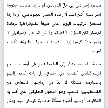
ستعود إسرائيل إلى حلّ الدولتَين، أو ما إذا ستُعيد حكومةٌ
إسرائيلية أكثر اعتدالًا إحياء المسار الدبلوماسي، أو ما إذا
ستحمل ترتيبات اليوم التالي صيغةً تكنوقراطية لإعادة
الإعمار. لكن السؤال الأكثر تداولًا في الداخل الإسرائيلي لا
يدور حول كيفية إنهاء الهيمنة، بل حول الطريقة الأنسب
لفرضها.
سادسًا، لم يعد يُنظَر إلى الفلسطينيين في أوساط معظم
الإسرائيليين كشعبٍ ذي حقوق، بل بات يُنظر إليهم
باعتبارهم مشكلة لا بدّ من إدارتها. فالتعامل مع
الفلسطينيين كشعبٍ، وهو التحوّل الحقيقي الذي أتت به
اتفاقيات أوسلو، أصبح مسألةً هامشية لليسار؛ فيما يمثّل