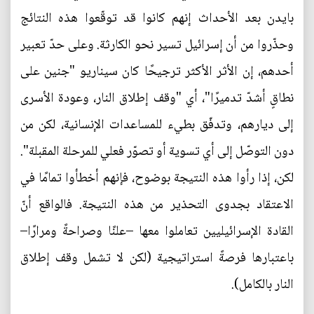
بايدن بعد الأحداث إنهم كانوا قد توقّعوا هذه النتائج
وحذّروا من أن إسرائيل تسير نحو الكارثة. وعلى حدّ تعبير
أحدهم، إن الأثر الأكثر ترجيحًا كان سيناريو "جنين على
نطاقٍ أشدّ تدميرًا"، أي "وقف إطلاق النار، وعودة الأسرى
إلى ديارهم، وتدفّق بطيء للمساعدات الإنسانية، لكن من
دون التوصّل إلى أي تسوية أو تصوّر فعلي للمرحلة المقبلة".
لكن، إذا رأوا هذه النتيجة بوضوح، فإنهم أخطأوا تمامًا في
الاعتقاد بجدوى التحذير من هذه النتيجة. فالواقع أنّ
القادة الإسرائيليين تعاملوا معها –علنًا وصراحةً ومرارًا–
باعتبارها فرصةً استراتيجية (لكن لا تشمل وقف إطلاق
النار بالكامل).