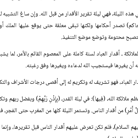
 هذه الليلة، فهي ليلة تقرير الأقدار من قبل الله. وإن ساغ التشبيه لقل
حاكم) تصدر أحكامها ولكنها تبقى معلقة حتى يوقع عليها الملك 
 ـ فتصبح محتومة وتوضع موضع التنفيذ.
ائكة ـ أقدار العباد لسنة كاملة على المعصوم القائم بالأمر، لما يشبه
له أن يغيرها فيستجيب الله لدعاءه ويغيرها وفق رغبته.
ر العباد، فهو تشريف له وتكريم له إلى أقصى درجات الأشراف والتك
و من أعظم ملائكة الله، (فِيها): في ليلة القدر، (بِإِذْنِ رَبِّهِمْ) وبفضل رب
 أَمْرٍ) من أقدار الناس. وتستمر الليلة كلها من المغرب حتى الفجر، فـ(سَلامٌ 
ليهم السلام)، فلم تكن تعرض عليهم أقدار الناس قبل تقريرها، وإنما أ