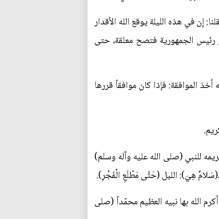
نا: إن في هذه الليلة يوقع الله الأقدار
أو رئيس الجمهورية فتصح معلقة، حتى
 أخذ الموافقة: فإذا كان موافقاً قررها
ريم.
هم وتكريمه للنبي (صلى الله عليه وآله وسلم)
هِيَ): الليل (حَتَّى مَطْلَعِ الْفَجْرِ).
كرم الله بها نبيه العظيم محمّداً (صلى