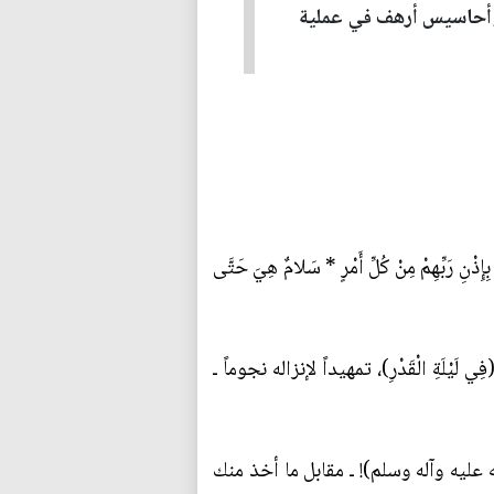
 وأحاسيس أرهف في عملية
ها بِإِذْنِ رَبِّهِمْ مِنْ كُلِّ أَمْرٍ * سَلامٌ هِيَ حَتَّى
يْلَةِ الْقَدْرِ)، تمهيداً لإنزاله نجوماً ـ
لله عليه وآله وسلم)! ـ مقابل ما أخذ منك