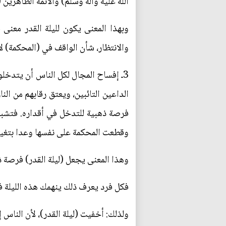
الله عليه وآله وسلم) والأئمة الطاهرين 
وبهذا المعنى يكون لليلة القدر معنى
والانتظار، شأن الواقف في (المحكمة) ل
3ـ إفساح المجال لكل الناس أن يتدخلوا 
الداعين التائبين، ويعتق رقابهم من الن
فرصة ذهبية للتدخل في أقداره. فتشبه
وقطعت المحكمة على نفسها وعدا بتغيير
وهذا المعنى يجعل (ليلة القدر) فرصة ذهب
فكل فرد يعرف ذلك ينهمك هذه الليلة في: 
ولذلك: أخفيت (ليلة القدر)، لأن الناس 