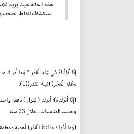
هذه الحالة حيث يريد الإ
استكشاف لنقاط الضعف والق
إِنَّا أَنْزَلْناهُ فِي لَيْلَةِ الْقَدْرِ * وَما أَدْراكَ ما
مَطْلَعِ الْفَجْرِ) (ليلة القدر)(1).
(إِنَّا أَنْزَلْناهُ): أنزلنا (القرآن) دفعة 
وحسب المناسبات ـ خلال 23 سنة.
(وَما أَدْراكَ ما لَيْلَةُ الْقَدْرِ) أه