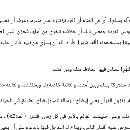
وآله وسلم) رأى في المنام أن (قردة) تنزو على منبره، وعرف أن تفسير 
 القردة، ومعنى ذلك أن خلافته تخرج من أهلها، فحزن النبي (صلى 
ة) يستخلفونه (ألف شهر). فأراد الله أن يسرّي عن نبيه، فأنزل عليه 
أَلْفِ شَهْرٍ) تصادر فيها الخلافة منك ومن أمتك.
ا مشتركة بينك وبين أمتك، والثانية خاصة بك وبخلفائك، والثالثة خاص
ك، وعلى خليفتك القائم بالأمر في كل زمان. فتنزل (الملائكة) ـ 
تعرض عليه أقدار الناس، ويتاح له التدخل فيها بالدعاء على أن يغير