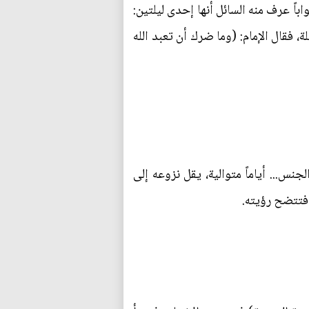
باً عرف منه السائل أنها إحدى ليلتين:
، فقال الإمام: (وما ضرك أن تعبد الله
نس... أياماً متوالية، يقل نزوعه إلى
 فتتضح رؤيته.