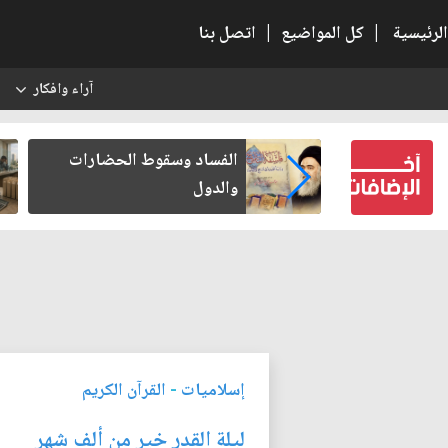
الرئيسية
|
كل المواضيع
|
اتصل بنا
آراء وافكار
س
 الحضارات
رواتب الموظفين على صفيح
ساخن
إسلاميات
-
القرآن الكريم
ليلة القدر خير من ألف شهر