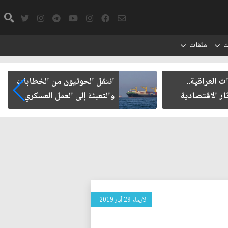
ت
ملفات
يون من الخطابات
مأزق الزيدي مع الميليشيات
 العمل العسكري
الأربعاء 29 آيار 2019