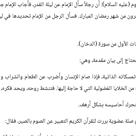
(عليه السلام): أن رجلاً سأل الإمام عن ليلة القدر، فأجاب الإمام جوا
شرون من شهر رمضان المبارك. فسأل الرجل من الإمام تحديدها في ليلة
يات الأول من سورة (الدخان).
حتاج إلى بيان مقدمة، وهي:
مسكاته الذاتية، فإذا صام الإنسان وأضرب عن الطعام والشراب والج
من الخلايا الفضولية التي لا حاجة إليها. فتنشط روحه، ويحد فكره،
فتتحرك أحاسيسه بشكل أرهف.
 صلة عضوية بررت للقرآن الكريم التعبير عن الصوم بالصبر، فقال: