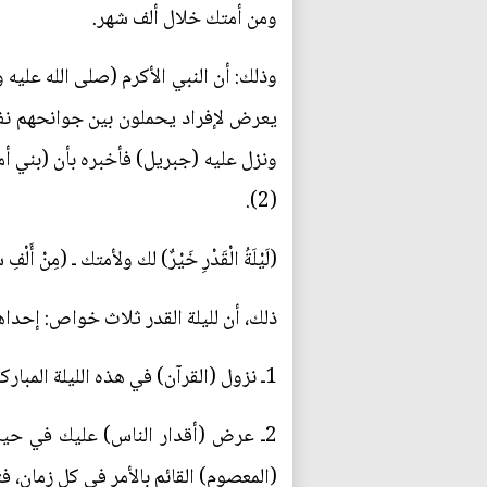
ومن أمتك خلال ألف شهر.
وذلك: أن النبي الأكرم (صلى الله عليه 
يعرض لإفراد يحملون بين جوانحهم نفوس
ونزل عليه (جبريل) فأخبره بأن (بني أمي
(2).
(لَيْلَةُ الْقَدْرِ خَيْرٌ) لك ولأمتك ـ (مِنْ 
ذلك، أن لليلة القدر ثلاث خواص: إحداه
1ـ نزول (القرآن) في هذه الليلة المباركة. ونزول القرآن يعني إيضاح الرسالة لك، وإيضاح الطريق في الحياة لأمتك.
2ـ عرض (أقدار الناس) عليك في حيات
(المعصوم) القائم بالأمر في كل زمان، ف