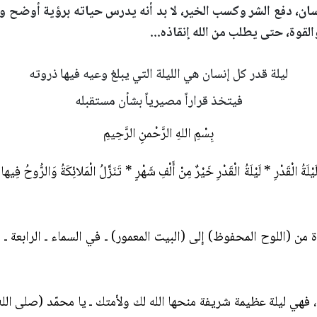
نسان، دفع الشر وكسب الخير، لا بد أنه يدرس حياته برؤية أوضح
وة، حتى يطلب من الله إنقاذه...
ليلة قدر كل إنسان هي الليلة التي يبلغ وعيه فيها ذروته
فيتخذ قراراً مصيرياً بشأن مستقبله
بِسْمِ اللهِ الرَّحْمنِ الرَّحِيمِ
 لَيْلَةُ الْقَدْرِ * لَيْلَةُ الْقَدْرِ خَيْرٌ مِنْ أَلْفِ شَهْرٍ * تَنَزَّلُ الْمَلائِكَةُ وَالرُّوحُ فِي
واحدة من (اللوح المحفوظ) إلى (البيت المعمور) ـ في السماء ـ الرابعة ـ (فِي لَ
مية وعظمة، فهي ليلة عظيمة شريفة منحها الله لك ولأمتك ـ يا محمّد (صلى ا