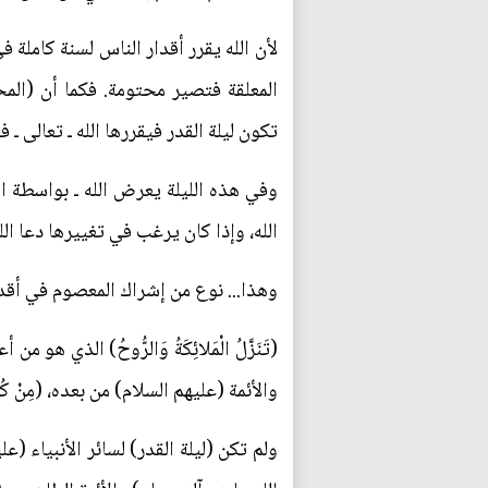
لأن الله يقرر أقدار الناس لسنة كاملة في
المعلقة فتصير محتومة. فكما أن (الم
تكون ليلة القدر فيقررها الله ـ تعالى
وفي هذه الليلة يعرض الله ـ بواسطة المل
الله، وإذا كان يرغب في تغييرها دعا ال
وهذا... نوع من إشراك المعصوم في أقدا
(تَنَزَّلُ الْمَلائِكَةُ وَالرُّوحُ) الذي ه
والأئمة (عليهم السلام) من بعده، (مِنْ كُلِّ
ولم تكن (ليلة القدر) لسائر الأنبياء (ع