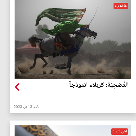
عاشوراء
التَّضحِيَة: كربلاء انموذجاً
الأحد 13 آب 2023
اهل البيت