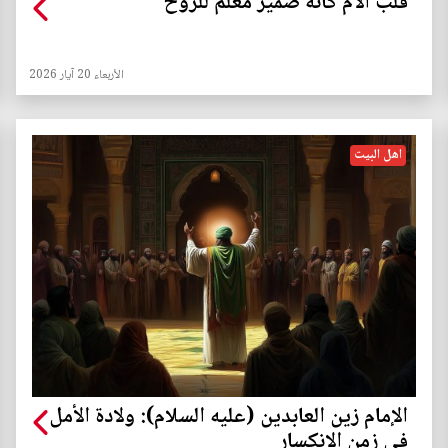
قلب الأم كأنه ضمير معلم للروح
الأربعاء 20 آيار 2026
اهل البيت
الإمام زين العابدين (عليه السلام): ولادة الأمل
في زمن الانكسار