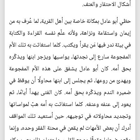
أشكال الاحتقار والعنف.
حظي أبو عادل بمكانة خاصة بين أهل القرية، لما عُرف به من
إيمان واستقامة ونزاهة، ولأنه علّم نفسه القراءة والكتابة
في بيئة ندر فيها مَن يقرأ ويكتب. كلما استغاثت به تلك الأم
المفجوعة سارع إلى نجدتها، يواسيها ويزجر ابنها ويذكّره
بحق أمه. كان أبو عادل يشفق على هذه الأم المفجوعة
ويهدئ من روعها، ثم يجلس إلى ابنها محاولًا أن يوقظ في
ضميره الندم ويذكّره بحق أمه. كان الفتى يهدأ أيامًا، ثم
يعود إلى عنفه وعنفه. كلما استغاثت به أمه هبّ لمواساتها
وتجديد محاولاته في توجيهه. حين أستعيد تلك المواقف
أدرك أن بعض الأمهات لم يقعن في محنة الفقر وحده، وإنما