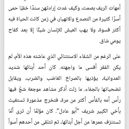
أمهات الريف بصمت، وكيف غدت إرادتهن سندًا خفيًا حمى
أسرًا كثيرة من التصدع والانهيار، في زمن كانت الحياة فيه
أكثر قسوة، ولا يهب العيش للإنسان شيئًا إلا بعد كفاح
يومي شاق.
على الرغم من الشقاء الاستثنائي الذي عاشته هذه الأم، لم
يكن الفقر أقسى ما واجهته. كان أحد أبنائها شديد
العدوانية، يؤذيها بالصراخ الغاضب والضرب، ويقابل
تضحياتها بالجفاء. ما زلت أذكر مشاهد موجعة شجّ فيها
رأس أمه بالفأس أكثر من مرة، فتخرج مذعورة تستغيث
بأخي الكبير شريف "أبو عادل". كان مؤلمًا أن ترى أمًا
تستنزف عمرها من أجل أبنائها، ثم تتلقى من أحدهم أسوأ