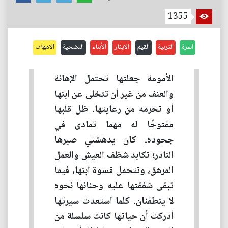
1355
اسرة
التربية
القيم
الايثار
الأبناء
التضحية
الامهات
الأمومة جعلتها تحتمل الإهانة
والعنف من غير أن تتخلى عن ابنها
أو تحرمه من رعايتها. ظل قلبها
مفتوحًا له مهما تمادى في
جحوده. كان يدهشني صبرها
النادر؛ تكابد شظف العيش والعمل
المرهق، وتتحمل قسوة ابنها، فيما
تبقى شفقتها عليه وحنانها نحوه
لا ينطفئان. كلما استعدت سيرتها
أدركت أن حياتها كانت سلسلة من