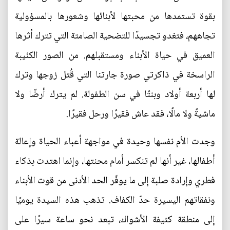
بقوة تستمدها من محبتها لأبنائها وشعورها بالمسؤولية
تجاههم، فتغدو تجسيدًا للتضحية الصامتة التي تترك أثرها
العميق في حياة الأبناء ومستقبلهم. من الصور الكئيبة
الراسخة في ذاكرتي صورة جارتنا التي قُتل زوجها وترك
لها أربعة أولاد وبنتًا في سن الطفولة. لم يترك أرضًا ولا
ماشيةً ولا مالًا، فقد عاش فقيرًا ورحل فقيرًا.
وجدت الأم نفسها وحيدة في مواجهة أعباء الحياة وإعالة
أطفالها، غير أنها لم تنكسر أمام محنتها، وإنما اهتدت بذكاء
فطري وإرادة صلبة إلى ما يوفّر الحد الأدنى من قوت الأبناء
ونفقاتهم اليسيرة حدّ الكفاف. تذهب هذه السيدة يوميًا
إلى منطقة كثيفة الأشواك، تبعد نحو ساعة سيرًا على