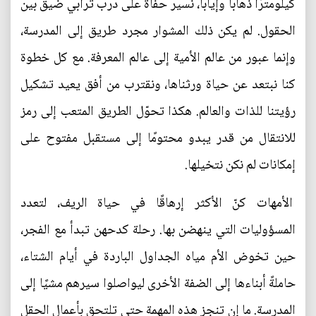
كيلومترًا ذهابًا وإيابًا، نسير حفاةً على درب ترابي ضيق بين
الحقول. لم يكن ذلك المشوار مجرد طريق إلى المدرسة،
وإنما عبور من عالم الأمية إلى عالم المعرفة. مع كل خطوة
كنا نبتعد عن حياة ورثناها، ونقترب من أفق يعيد تشكيل
رؤيتنا للذات والعالم. هكذا تحوّل الطريق المتعب إلى رمز
للانتقال من قدر يبدو محتومًا إلى مستقبل مفتوح على
إمكانات لم نكن نتخيلها.
الأمهات كنّ الأكثر إرهاقًا في حياة الريف، لتعدد
المسؤوليات التي ينهضن بها. رحلة كدحهن تبدأ مع الفجر،
حين تخوض الأم مياه الجداول الباردة في أيام الشتاء،
حاملةً أبناءها إلى الضفة الأخرى ليواصلوا سيرهم مشيًا إلى
المدرسة. ما إن تنجز هذه المهمة حتى تلتحق بأعمال الحقل