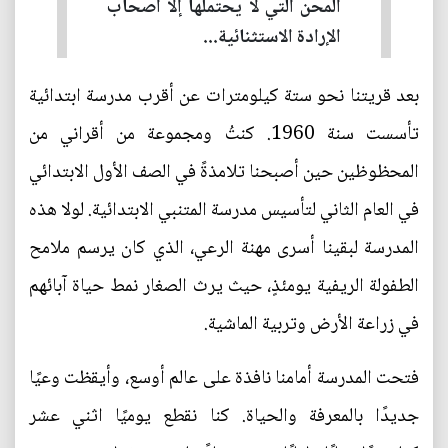
المحن التي لا يحتملها إلا أصحاب
الإرادة الاستثنائية...
بعد قريتنا نحو ستة كيلومترات عن أقرب مدرسة ابتدائية
تأسست سنة 1960. كنتُ ومجموعة من أقراني من
المحظوظين حين أصبحنا تلامذةً في الصف الأول الابتدائي
في العام الثاني لتأسيس مدرسة المتنبي الابتدائية. لولا هذه
المدرسة لبقينا أسرى مهنة الرعي، الذي كان يرسم ملامح
الطفولة الريفية يومئذٍ، حيث يرث الصغار نمط حياة آبائهم
في زراعة الأرض وتربية الماشية.
فتحت المدرسة أمامنا نافذة على عالم أوسع، وأيقظت وعيًا
جديدًا بالمعرفة والحياة. كنا نقطع يوميًا اثني عشر