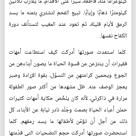
كيلوغرامًا منه، قاطعةً، سيرًا على الأقدام، ما يقارب ثلاثين
كيلومترًا ذهابًا وإيابًا. تبيع الفحم لتشتري بثمنه ما يسد
الرمق لأيام قليلة، ثم تعود عند المغيب لتستأنف دورة
الكفاح نفسها.
كلما استعدت صورتها أدركت كيف استطاعت أمهات
فقيرات أن ينتزعن من قسوة الحياة ما يصون أبناءهن من
الجوع ويحمين كرامتهن من التسوّل، بقوة الإرادة وصبر
يعجز الوصف عنه. ظل مشهدها من أكثر صور الطفولة
مرارة في ذاكرتي، لأنه كان يلخّص حكاية أمهات كثيرات
حملن أعباء الحياة بصمت وجَلَد نادر نيابة عن الأبناء، كل
ذلك من أجل أن تؤمّن لأطفالها ما يسد رمقهم. كلما
استحضرت صورتها أدركت حجم التضحيات التي قدّمتها