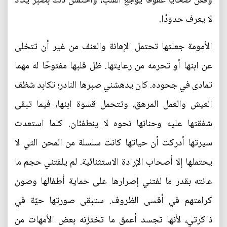
وقعن ضحايا عقوقًا يوجع القلب، واحتملن ذلك بصبر يكاد
لا يعرف حدودًا.
الأمومة جعلتها تحتمل الإهانة والعنف من غير أن تتخلى
عن ابنها أو تحرمه من رعايتها. ظل قلبها مفتوحًا له مهما
تمادى في جحوده. كان يدهشني صبرها النادر؛ تكابد شظف
العيش والعمل المرهق، وتتحمل قسوة ابنها، فيما تبقى
شفقتها عليه وحنانها نحوه لا ينطفئان. كلما استعدت
سيرتها أدركت أن حياتها كانت سلسلة من المحن التي لا
يحتملها إلا أصحاب الإرادة الاستثنائية. لم يلفتني حجم ما
عانته بقدر ما لفتني إصرارها على حماية أطفالها وصون
كرامتهم في أقسى الظروف. ستبقى صورتها حيّة في
ذاكرتي، لأنها تجسد أعمق ما تختزنه بعض الأمهات من