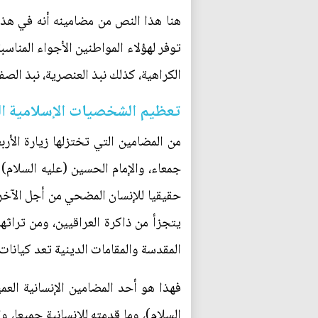
هنا هذا النص من مضامينه أنه في هذه
توفر لهؤلاء المواطنين الأجواء المنا
الكراهية، كذلك نبذ العنصرية، نبذ الص
تعظيم الشخصيات الإسلامية ال
من المضامين التي تختزلها زيارة الأ
جمعاء، والإمام الحسين (عليه السلام)
حقيقيا للإنسان المضحي من أجل الآخري
يتجزأ من ذاكرة العراقيين، ومن تراثهم
المقدسة والمقامات الدينية تعد كيانات
فهذا هو أحد المضامين الإنسانية العم
السلام)، وما قدمته للإنسانية جميعا،