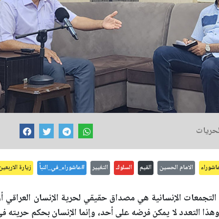
لحريات
اشوراء
الامام الحسين
القيم
السلوك
التغيير
#عاشوراء_في_النبأ
زيارة الاربعين
 التجمعات الإنسانية هي مصداق حقيقي لحرية الإنسان العراقي أ
وهذا التعدد لا يمكن فرضه على أحد، وإنما الإنسان بحكم حريته في