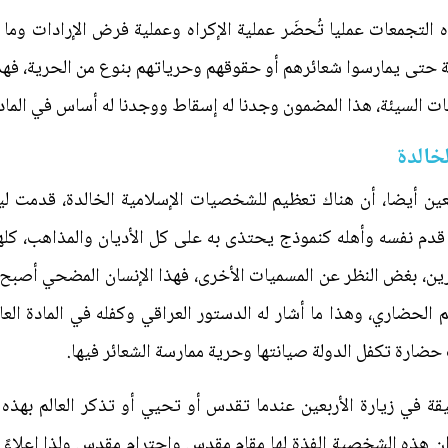
 التجمعات عمليا تُحضَر عملية الإكراه وعملية فرض الإرادات وما
سبة حتى يمارسوا شعائرهم أو حقوقهم وحرياتهم بنوع من الحرية، فه
فات السيئة، هذا المضمون وجدنا له إسقاط ووجدنا له أساس في المادة
خالدة
ربعين أيضا، أن هناك تعظيم للشخصيات الإسلامية الخالدة، قدمت ل
 قدم نفسه وأهله كنموذج يحتذى به على كل الأديان والمذاهب، كلها 
ن، بغض النظر عن المسميات الأخرى، فهذا الإنسان المضحي أصبح ج
 الحضاري، وهذا ما أشار له الدستور العراقي وكفله في المادة العا
 حضارة تكفل الدولة صيانتها وحرية ممارسة الشعائر فيها.
يقة في زيارة الأربعين عندما تقدس أو تحيي أو تذكر العالم بهذه
 وإن هذه الشخصية الفذة لها مقام مقدس واحترام مقدس ولذا إعلاء