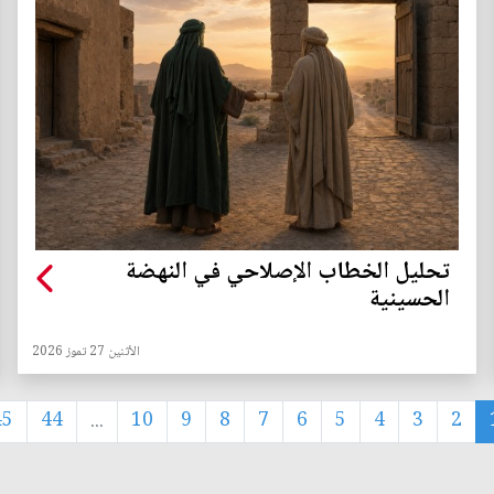
تحليل الخطاب الإصلاحي في النهضة
الحسينية
الأثنين 27 تموز 2026
45
44
...
10
9
8
7
6
5
4
3
2