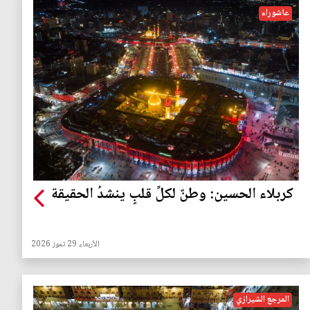
عاشوراء
كربلاء الحسين: وطنٌ لكلِّ قلبٍ ينشدُ الحقيقة
الأربعاء 29 تموز 2026
المرجع الشيرازي