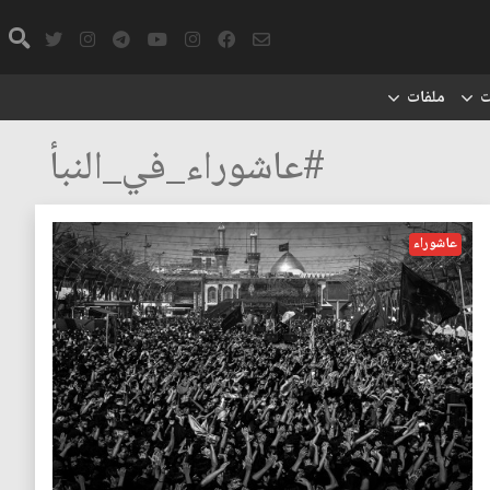
ت
ملفات
#عاشوراء_في_النبأ
عاشوراء