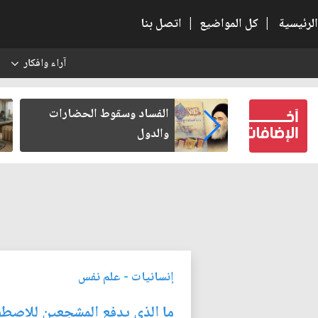
الرئيسية
|
كل المواضيع
|
اتصل بنا
آراء وافكار
س
 كتب لنفسه
الفساد وسقوط الحضارات
والدول
إنسانيات
-
علم نفس
ما الذي يدفع المشجعين للاصط