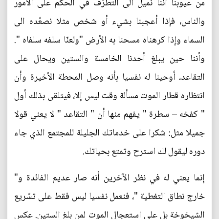
من عيوبنا أننا نميل الى التطرّف في الحكم على الأمور
والناس، فإذا أعجبنا بشيء أو شخص مثلا نصعّده الى
السماء وإذا كرهناه مسحنا به الأرض "ولعنّا سلفه سلفاه ".
وأننا حين يبلغ أحدنا الخامسة والستين ويحال على
التقاعد، أوحينا له نفسيا بأنه وصل المحطة الأخيرة وأن
انتظاره قطار الموت مسألة وقت ليس إلا، فيتلقى بذلك أول
" كفخه – سطرة " يفهم منها أن " التقاعد " لا يعني قولا
جميلا مثل: شكرا على خدماتك الجليلة للمجتمع الذي جاء
دوره ليقول لك استرح وتمتع بحياتك.
إنما يعني له في نظر الآخرين أنه صار عديم الفائدة و"
خارج نطاق التغطية "، فنعمل نفسيا ليس فقط على تسّريع
الشيخوخة بل على استعجال الموت لمن بلغ الستين. عكس