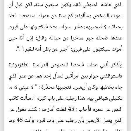
الذي عاشه المتوفى فقد يكون سبعين سنة، لكن قبل أن
يموت الشخص يسألونه: كم سنة من عمرك استمتعت فعلا
بحياتك ؟ فيجيبهم: عشر سنوات مثلا فيكتبونها على قبره.
عندها ضحك جبر ساخرا من حياته وقال: إذن أنا حين
أموت سيكتبون على قبري: "جبر..من بطن أمه للقبر !".".
وأذكر أنني عملت فاحصا للنصوص الدرامية التلفزيونية
فاستوقفني حوار بين امرأتين تسأل إحداهما عن عمر الذي
جاء بخطبها وكان أربعين، فتجيبها محذّرة : " لا عيني لا، ما
تكليلي شباقي بيه، هذا رجليه على باب كبره ". سألت كاتب
النص عن عمره فأحاب : 45 فقلت أمازحه : لكنك تقول عن
الذي يصل الأربعين بأن رجليه على باب قبره، وأنت 45 وما