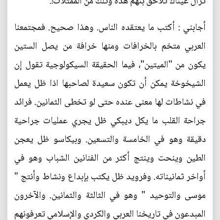
تزال عيناك تلاحق بنهم هذه وتلك من الممثلات!.
أجابني : أكتب ما يعتقده الناس. وهذا صحيح. فمجتمعنا
العربي متخم بالخرافات ومنها خرافة من يصل الستين
يكون من "الميتين"، فيما الحقيقة السيكولوجية تقول إن
الشيخوخة يمكن أن تكون سعيدة لصاحبها اذا ظل يعمل
في نشاطات لها معنى عنده حتى لو تخطى الثمانين. فرائد
جراحة القلب ما يكل ديبكي ظل يجري عمليات جراحية
دقيقة وهو في الخامسة والتسعين. وبيكاسو ظل يعجن
الطين وينحت وينتج أكثر من الفنانين الشباب وهو في
أواخر ثمانيناته. وفرويد ظل يكتب بإبداع ونشاط وأنتج "
موسى والتوحيد " وهو في الثالثة والثمانين. والآخرون
المبدعون في تاريخنا العربي والكردي والإسلامي تعرفونهم