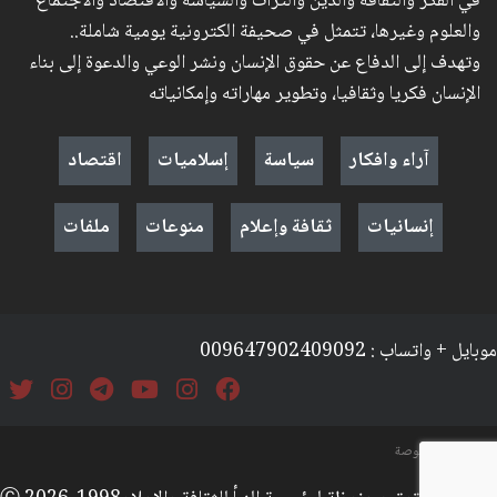
في الفكر والثقافة والدين والتراث والسياسة والاقتصاد والاجتماع
والعلوم وغيرها، تتمثل في صحيفة الكترونية يومية شاملة..
وتهدف إلى الدفاع عن حقوق الإنسان ونشر الوعي والدعوة إلى بناء
الإنسان فكريا وثقافيا، وتطوير مهاراته وإمكانياته
آراء وافكار
سياسة
إسلاميات
اقتصاد
إنسانيات
ثقافة وإعلام
منوعات
ملفات
موبايل + واتساب : 009647902409092
السياسة والخصوصة