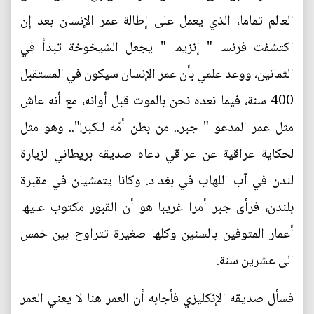
العالم تماما، الذي يعمل على إطالة عمر الإنسان بعد إن
اكتشفت فرنسا " إنزيما " يجعل الشيخوخة تبدأ في
الثمانين، ووعد علمي بأن عمر الإنسان سيكون في المستقبل
400 سنة، فيما نعده نحن بالموت قبل أوانه، مع أنه عاش
مثل عمر المدعو " جبر.. من بطن أمّه للكبر!".. وهو مثل
لحكاية عراقية عن عراقي دعاه صديقه بريطاني لزيارة
لندن في آب اللهاب في بغداد. وكانا يتمشيان في مقبرة
بلندن، فرأى جبر أمرا غريبا هو أن القبور مكتوب عليها
أعمار المتوفين بالسنين وكلها صغيرة تتراوح بين خمس
الى عشرين سنة.
فسأل صديقه الإنكليزي فأجابه أن العمر هنا لا يعني العمر