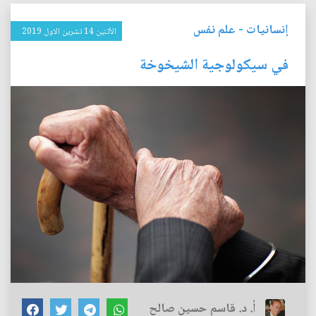
إنسانيات
-
علم نفس
الأثنين 14 تشرين الاول 2019
في سيكولوجية الشيخوخة
أ. د. قاسم حسين صالح