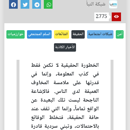
شبكة النبأ
2775
أمن
شبكات اجتماعية
الحقيقة
الشائعات
السلم المجتمعي
خوارزميات
الأخبار الكاذبة
الخطورة الحقيقية لا تكمن فقط
في كذب المعلومة، وإنما في
قدرتها على ملامسة المخاوف
العميقة لدى الناس. فالإشاعة
الناجحة ليست تلك البعيدة عن
الواقع تماماً، وإنما التي تقف عند
حافة الحقيقة، فتخلط الوقائع
بالاحتمالات، وتبني سردية قادرة