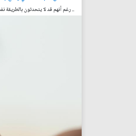
.. رغم أنهم قد لا يتحدثون بالطريقة نف