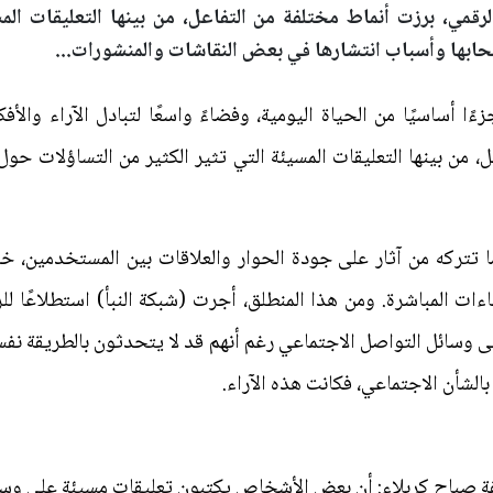
قمي، برزت أنماط مختلفة من التفاعل، من بينها التعليقات المس
ابها وأسباب انتشارها في بعض النقاشات والمنشورات...
 أساسيًا من الحياة اليومية، وفضاءً واسعًا لتبادل الآراء والأف
ل، من بينها التعليقات المسيئة التي تثير الكثير من التساؤلات حو
ا تتركه من آثار على جودة الحوار والعلاقات بين المستخدمين، خ
ات المباشرة. ومن هذا المنطلق، أجرت (شبكة النبأ) استطلاعًا ل
 وسائل التواصل الاجتماعي رغم أنهم قد لا يتحدثون بالطريقة نفس
بالشأن الاجتماعي، فكانت هذه الآراء.
 صباح كربلاء: أن بعض الأشخاص يكتبون تعليقات مسيئة على وسائ