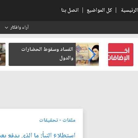
الرئيسية
|
كل المواضيع
|
اتصل بنا
آراء وافكار
س
وط الحضارات
رواتب الموظفين على صفيح
ساخن
ملفات
-
تحقيقات
استطلاع النبأ: ما الذي يدفع 