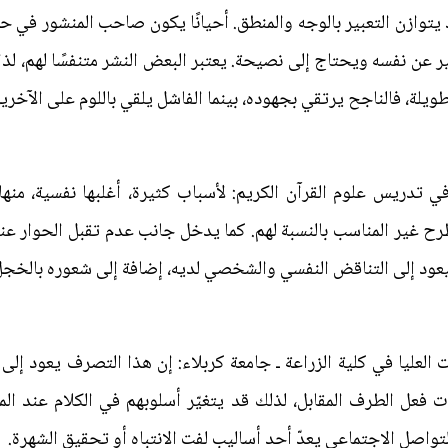
ذ يتوازن التعبير بالوجه والمنطق. أحيانًا يكون صاحب المنشور في ح
ر عن نفسه ويحتاج إلى نصيحة. يعتبر البعض النشر متنفسًا لهم، لذا 
 طويلة، فالناجح يرتقي بجهوده، بينما الفاشل يلقي باللوم على الآخر
ريس علوم القرآن الكريم: لأسباب كثيرة، أغلبها نفسية، منها
 غير المناسب بالنسبة لهم. كما يدخل جانب عدم تقبل الحوار عند
فيعود إلى التناقض النفسي والشخصي لديه، إضافة إلى شعوره بالخجل أو
العليا في كلية الزراعة ـ جامعة كربلاء: إن هذا التصرف يعود إل
ل الطرف المقابل، لذلك قد يتغيّر أسلوبهم في الكلام عند الموا
تواصل الاجتماعي يعدّ أحد أساليب لفت الانتباه أو تحقيق الشهرة.