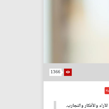
1366
ئة
لآراء والأفكار والتجارب.