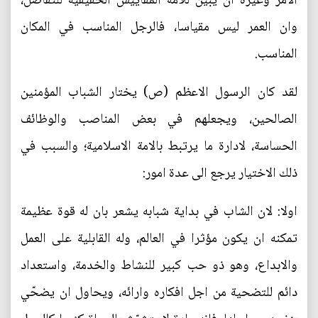
الامر وغيره ان يبين للامة المقاييس الحقيقية للتفاضل،
وان العمر ليس مقياسا، فالرجل المناسب في المكان
المناسب.
لقد كان الرسول الاعظم (ص) يختار الشباب المؤمنين
الصالحين، ويجعلهم في بعض المناصب والوظائف
الحساسة، لادارة ما يرتبط بالامة الاسلامية؛ والسبب في
ذلك الاختيار يرجع الى عدة امور:
اولا: لان الشاب في بداية شبابه يشعر بان له قوة عظيمة
تمكنه ان يكون مؤثرا في العالم، وله القابلية على العمل
والابداع، وهو ذو حب كبير للنشاط والخدمة، واستعداد
دائم للتضحية من اجل افكاره وارائه، ويحاول ان يضحّي