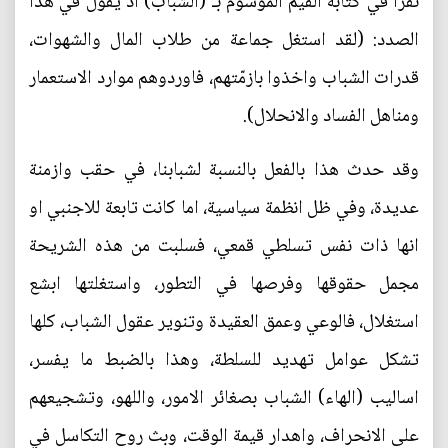
نقرا في كتابه القيّم الموسوم بـ (الشباب) اذ يقول في هذا
الصدد: (لقد استغل جماعة من طلاب المال والشهوات،
قدرات الشباب واخذوا بازمّتهم، فاوردوهم موارد الاستعمار
ومناهل الفساد والانحلال).
وقد حدث هذا بالفعل بالنسبة لشبابنا، في حقب وازمنة
عديدة، وفي ظل انظمة سياسية، اما كانت تابعة للاجنبي او
انها ذات نفس تسلطي قمعي، فسلبت من هذه الشريحة
مجمل حقوقها وفرصها في التطور، واستغلتها ابشع
استغلال، فالوعي وعمق العقيدة وتنوير عقول الشباب، كلها
تشكل عوامل تهديد للسلطة، وهذا بالضبط ما يفسر،
اساليب (الهاء) الشباب بصغائر الامور، واللهو، وتشجيعهم
على الانحراف، واهدار قيمة الوقت، وبث روح التكاسل في