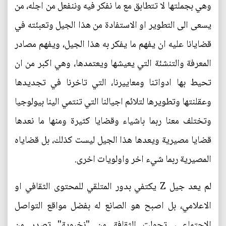
وهي بجملتها لا تتطابق مع ما نفكر فيه وننفعل من اجله، من
يسعى الى التطوير او الاستفادة من هذا الجيل وتعبئته في
قضايانا عليه ان يفهم ما يفكر به هذا الجيل، ويفهم مصادر
المعرفة والتنشئة التي يعيشها ويعتمدها، وهي اكبر من ان
تحيط بها ادواتنا ومعاييرنا، التي تاخرنا في تجديدها
وعقلنتها وتطويرها لتلائم اجيالنا التي تنتمي الينا بيولوجيا
وتختلف معنا ربما باشياء وقضايا كثيرة ومنها ما نعدها
قضايا مصيرية ويعدها هذا الجيل ليست كذلك، بل قضاياه
المصيرية ربما شيء اخر واولويات اخرى.
لم يعد جيل Z يكتفي بدور المتلقي للمحتوى الثقافي او
الاعلامي، بل اصبح هو الصانع له بفضل مواقع التواصل
الاجتماعي، تحولت الثقافة من "نخبوية" تصدر من