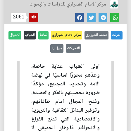
مركز الامام الشيرازي للدراسات والبحوث
2061
انترنت
محمد الشيرازي
مركز الامام الشيرازي
ثقافة
الشباب
الاجيال
التحولات
جيل زد
اولى الشباب عناية خاصة،
وعدّهم محورًا اساسيًا في نهضة
الامة وتجديد المجتمع، مؤكدًا
ضرورة تحصينهم بالفكر والعقيدة،
وفتح المجال امام طاقاتهم،
وتوفير البدائل الثقافية والتربوية
والاقتصادية التي تمنع الفراغ
والانحراف. فالرهان الحقيقي لا