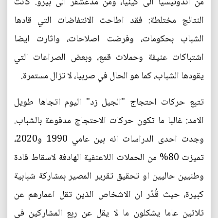
من اندونيسيا الى كينيا، ومن مدغشقر الى بيرو. كانت
النتائج مختلطة: فقد اطاحت الانتفاضات التي قادها
الشباب بحكومات، وفرضت اصلاحات، واثارت ايضا
اشتباكات عنيفة وحملات قمع، وبعض الصراعات التي
يقودها الشباب، كما هو الحال في صربيا، لا تزال مستمرة.
تتبع حركات احتجاج "الجيل زد" اليوم اتجاها طويل
الامد: غالبا ما تكون حركات الاحتجاج مدفوعة بالشباب.
وجدت احدى الدراسات انه بين عامي 1990 و2020،
تميزت 80% من الحملات اللاعنفية الهادفة لاسقاط قادة
وطنيين حاليين او تحقيق تقرير المصير بمشاركة شبابية
كبيرة، حيث قُدّر ان الاشخاص الذين تقل اعمارهم عن
ثلاثين عاما يشكلون ما لا يقل عن ربع المشاركين في