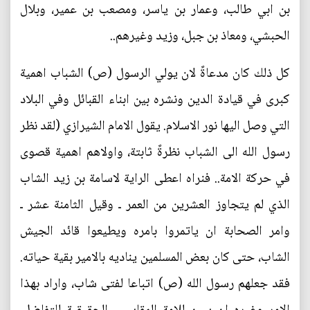
بن ابي طالب، وعمار بن ياسر، ومصعب بن عمير، وبلال
الحبشي، ومعاذ بن جبل، وزيد وغيرهم..
كل ذلك كان مدعاةً لان يولي الرسول (ص) الشباب اهمية
كبرى في قيادة الدين ونشره بين ابناء القبائل وفي البلاد
التي وصل اليها نور الاسلام. يقول الامام الشيرازي (لقد نظر
رسول الله الى الشباب نظرةً ثابتة، واولاهم اهمية قصوى
في حركة الامة.. فنراه اعطى الراية لاسامة بن زيد الشاب
الذي لم يتجاوز العشرين من العمر ـ وقيل الثامنة عشر ـ
وامر الصحابة ان ياتمروا بامره ويطيعوا قائد الجيش
الشاب، حتى كان بعض المسلمين يناديه بالامير بقية حياته.
فقد جعلهم رسول الله (ص) اتباعا لفتى شاب، واراد بهذا