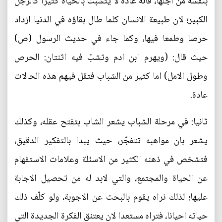
بنفسه من اجلها، فانه عادة لا يتشبّث بالحياة كثيرا كالرجل
الكبير؛ لان طبيعة الانسان كلما طال بقاؤه في الدنيا ازداد
حرصا وطمعا فيها، وكما جاء في حديث الرسول (ص)
حيث قال: (ويهرم ابن ادم وتشبّ فيه اثنتان: الحرص
وطول الامل) اما كثير من الشباب فتقل فيهم هذه الحالات
عادة.
ثانيا: في مرحلة الشباب يشعر الشاب بتفتح عقله، وكذلك
يشعر بان مواهبه تتفجّر، حيث يبدا بالتفكير الدقيق،
فتشخص في ذهنه الكثير من الاسئلة وعلامات الاستفهام
عن الحياة والمجتمع، والتي لابد له من تحصيل الاجابة
عليها؛ لذلك نراه يقوم بالبحث عن الاجوبة، ولو كلّف ذلك
حياته احيانا، فتراه مستعدا لان يعتنق الفكرة الجديدة التي