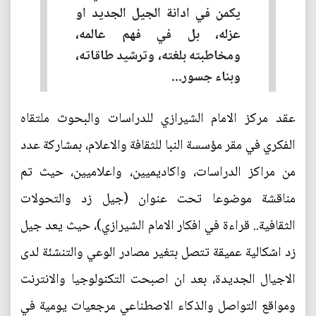
يكمن في ادانة الجيل الجديد او
عزله، بل في فهم عالمه،
ومخاطبته بلغته، وترشيد طاقاته،
وبناء جسور...
عقد مركز الامام الشيرازي للدراسات والبحوث ملتقاه
الفكري في مقر مؤسسة النبا للثقافة والاعلام، بمشاركة عدد
من مراكز الدراسات، واكاديميين، واعلاميين، حيث تم
مناقشة موضوعا تحت عنوان (جيل زد والتحولات
الثقافية.. قراءة في افكار الامام الشيرازي)، حيث يعد جيل
زد اشكالية عميقة تتصل بتغير مصادر الوعي والتنشئة لدى
الاجيال الجديدة، بعد ان اصبحت التكنولوجيا والانترنت
ومواقع التواصل والذكاء الاصطناعي مرجعيات يومية في