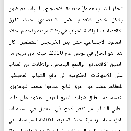
تحفّز الشبابَ عواملُ متعددة للاحتجاج. الشباب معرضون
بشكل خاص لانعدام الامن الاقتصادي؛ حيث تغرق
الاقتصادات الراكدة الشباب في بطالة مزمنة وتحطم احلام
الصعود الاجتماعي، حتى بين الخريجين المتعلمين. كان
هذا هو الحال في تونس عام 2010، حيث ادى مزيج من
الضيق الاقتصادي، والقمع البلطجي، والافلات من العقاب
على الانتهاكات الحكومية الى دفع الشباب المحبطين
للتظاهر غضبا حول حرق البائع المتجول محمد البوعزيزي
لنفسه، مما اطلق شرارة الربيع العربي. علاوة على ذلك،
يعاني الشباب من نقص فادح في التمثيل في السياسات
المؤسسية الرسمية، حيث تستبعد الانظمة السياسية التي