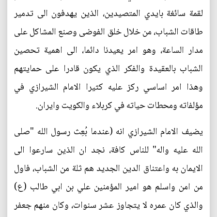
لقمة سائغة بايدي المتصيدين، الذين يهدفون الى تدمير
طاقات الشباب، من خلال خلق الفوضى وصنع المشاكل على
مدار الساعة، وهو امر يعيدنا دائما، الى اهمية تحصين
الشباب بالعقيدة والفكر الذي يكون قادرا على حمايتهم
وهذا امر اساسي ركز عليه كثيرا الامام الشيرازي في
مؤلفاته ومحطات حياته في كربلاء والكويت وايران.
يضيف الامام الشيرازي انه (عندما بُعِث رسول الله "صلى
الله عليه واله" للناس كافة، نجد ان الذين سارعوا الى
الايمان به واعتناق الدين الجديد هم ثلة من الشباب، فاول
من امن واسلم هو امير المؤمنين علي بن ابي طالب (ع)
والذي كان عمره لا يتجاوز عشر سنوات، وكان منهم جعفر