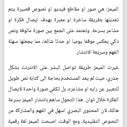
الميمز: هي صور او مقاطع فيديو او نصوص قصيرة يتم
تعديلها بطريقة ساخرة او معبرة بهدف ايصال فكرة او
مشاعر بسرعة. وتعتمد على الجمع بين صورة مالوفة ونص
ذكي يعكس موقفا يوميا او حدثا شائعا، مما يجعلها سهلة
الفهم وسريعة الانتشار.
غيرت الميمز طريقة تواصل البشر على الانترنت بشكل
جذري، حيث لم يعد المستخدم بحاجة الى كتابة نص طويل
للتعبير عن رايه او مشاعره، بل تكفي صورة واحدة لايصال
الفكرة خلال ثوان. هذا التحول ساهم بانتشار الميمز بسرعة
هائلة، لان المحتوى البصري اسهل في الفهم والمشاركة من
النصوص التقليدية. ومع الوقت، اصبحت الميمز لغة رقمية