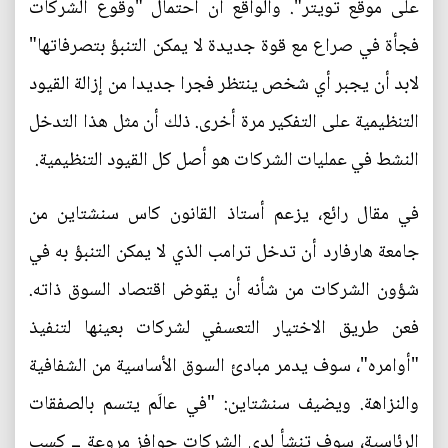
على موقع تويتر". والواقع أن احتمال "وقوع الشركات
فجأة في صراع مع قوة جديدة لا يمكن التنبؤ بتصرفاتها"
لابد أن يجبر أي شخص ينتظر فجرا جديدا من إزالة القيود
التنظيمية على التفكير مرة أخرى. ذلك أن مثل هذا التدخل
النشط في عمليات الشركات هو أصل كل القيود التنظيمية.
في مقال رائع، يزعم أستاذ القانون كاس سنشتاين من
جامعة هارفارد أن تدخل ترامب الذي لا يمكن التنبؤ به في
شؤون الشركات من شأنه أن يقوض اقتصاد السوق ذاته.
فعن طريق الاختيار التعسفي لشركات بعينها لتنفيذ
"أوامره"، سوف يدمر مبادئ السوق الأساسية من الشفافية
والنزاهة. ويضيف سنشتاين: "في عالَم يتسم بالصفقات
الرئاسية، سوف تنشأ لدى الشركات حوافز مروعة ــ كسب