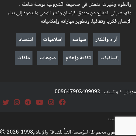
والعلوم وغيرها، تتمثل في صحيفة الكترونية يومية شاملة..
وتهدف إلى الدفاع عن حقوق الإنسان ونشر الوعي والدعوة إلى بناء
الإنسان فكريا وثقافيا، وتطوير مهاراته وإمكانياته
آراء وافكار
سياسة
إسلاميات
اقتصاد
إنسانيات
ثقافة وإعلام
منوعات
ملفات
موبايل + واتساب : 009647902409092
السياسة والخصوصة
جميع الحقوق محفوظة لمؤسسة النبأ للثقافة والإعلامⒸ 2026-1998