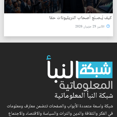
كيف يُـصـنَع أصحاب التريليونات حقا
الأثنين 29 حزيران 2026
شبكة النبأ المعلوماتية
شبكة واسعة متعددة الأبواب والصفحات تتضمن معارف ومعلومات
في الفكر والثقافة والدين والتراث والسياسة والاقتصاد والاجتماع