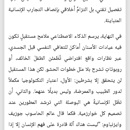
تفصيل تقني، بل التزامٌ أخلاقي بإنصاف التجارب الإنسانية
المتباينة.
في النهاية، يرسم الذكاء الاصطناعي ملامح مستقبلٍ تكون
فيه عيادات الأسنان أماكنَ للتعافي النفسي قبل الجسدي،
عبر نظارات واقع افتراضي تُطَمئن الطفلَ الخائف، أو
روبوتاتٍ تشرح بلا ملل خطوات الحشو. لكن هذا المستقبل
لن يتحقق إلا بشرطين: الأول، اعتبار التكنولوجيا مكملاً
لدور الطبيب والممرضة، وليس بديلًا عنهما. والثاني، أن
تظَل الإنسانيةُ هي البوصلة التي ترشد المطورين عند
تصميم كل خوارزمية. فكما قال عالم الحاسوب جوزيف
وايزنباوم: "ليست هناك آلة قادرة على فهم الإنسان إلا إذا