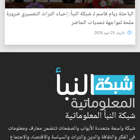
الباحثة ريام قاسم لـ شبكة النبأ: إحياء التراث التفسيري ضرورة
ملحة لمواجهة تحديات الحاضر
الأربعاء 29 تموز 2026
شبكة النبأ المعلوماتية
شبكة واسعة متعددة الأبواب والصفحات تتضمن معارف ومعلومات
في الفكر والثقافة والدين والتراث والسياسة والاقتصاد والاجتماع