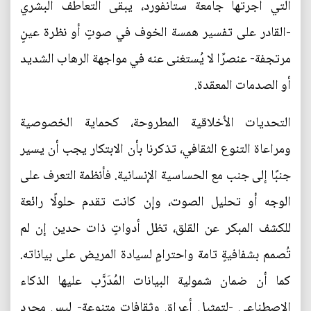
التي أجرتها جامعة ستانفورد، يبقى التعاطف البشري
-القادر على تفسير همسة الخوف في صوتٍ أو نظرة عينٍ
مرتجفة- عنصرًا لا يُستغنى عنه في مواجهة الرهاب الشديد
أو الصدمات المعقدة.
التحديات الأخلاقية المطروحة، كحماية الخصوصية
ومراعاة التنوع الثقافي، تذكرنا بأن الابتكار يجب أن يسير
جنبًا إلى جنب مع الحساسية الإنسانية. فأنظمة التعرف على
الوجه أو تحليل الصوت، وإن كانت تقدم حلولًا رائعة
للكشف المبكر عن القلق، تظل أدواتٍ ذات حدين إن لم
تُصمم بشفافيةٍ تامة واحترامٍ لسيادة المريض على بياناته.
كما أن ضمان شمولية البيانات المُدَرَّب عليها الذكاء
الاصطناعي -لتمثيل أعراق وثقافات متنوعة- ليس مجرد