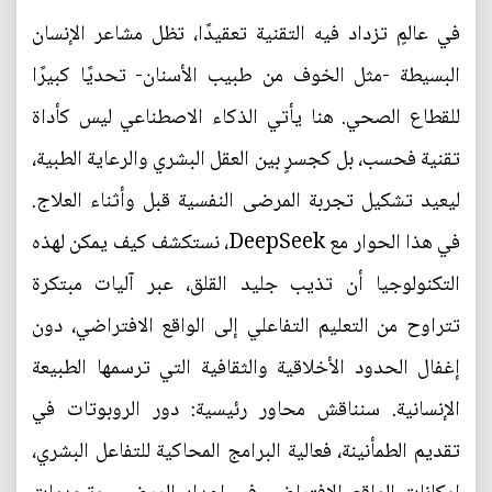
في عالمٍ تزداد فيه التقنية تعقيدًا، تظل مشاعر الإنسان
البسيطة -مثل الخوف من طبيب الأسنان- تحديًا كبيرًا
للقطاع الصحي. هنا يأتي الذكاء الاصطناعي ليس كأداة
تقنية فحسب، بل كجسرٍ بين العقل البشري والرعاية الطبية،
ليعيد تشكيل تجربة المرضى النفسية قبل وأثناء العلاج.
في هذا الحوار مع DeepSeek، نستكشف كيف يمكن لهذه
التكنولوجيا أن تذيب جليد القلق، عبر آليات مبتكرة
تتراوح من التعليم التفاعلي إلى الواقع الافتراضي، دون
إغفال الحدود الأخلاقية والثقافية التي ترسمها الطبيعة
الإنسانية. سنناقش محاور رئيسية: دور الروبوتات في
تقديم الطمأنينة، فعالية البرامج المحاكية للتفاعل البشري،