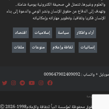
والعلوم وغيرها، تتمثل في صحيفة الكترونية يومية شاملة..
وتهدف إلى الدفاع عن حقوق الإنسان ونشر الوعي والدعوة إلى بناء
الإنسان فكريا وثقافيا، وتطوير مهاراته وإمكانياته
آراء وافكار
سياسة
إسلاميات
اقتصاد
إنسانيات
ثقافة وإعلام
منوعات
ملفات
موبايل + واتساب : 009647902409092
السياسة والخصوصة
جميع الحقوق محفوظة لمؤسسة النبأ للثقافة والإعلامⒸ 2026-1998