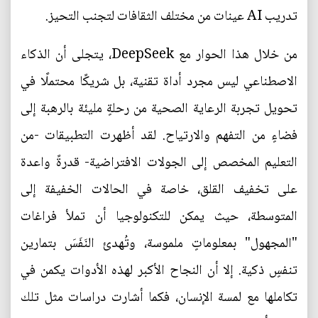
تدريب AI عينات من مختلف الثقافات لتجنب التحيز.
من خلال هذا الحوار مع DeepSeek، يتجلى أن الذكاء
الاصطناعي ليس مجرد أداة تقنية، بل شريكًا محتملًا في
تحويل تجربة الرعاية الصحية من رحلةٍ مليئة بالرهبة إلى
فضاءٍ من التفهم والارتياح. لقد أظهرت التطبيقات -من
التعليم المخصص إلى الجولات الافتراضية- قدرةً واعدة
على تخفيف القلق، خاصة في الحالات الخفيفة إلى
المتوسطة، حيث يمكن للتكنولوجيا أن تملأ فراغات
"المجهول" بمعلوماتٍ ملموسة، وتُهدئ النَفَسَ بتمارين
تنفسٍ ذكية. إلا أن النجاح الأكبر لهذه الأدوات يكمن في
تكاملها مع لمسة الإنسان، فكما أشارت دراسات مثل تلك