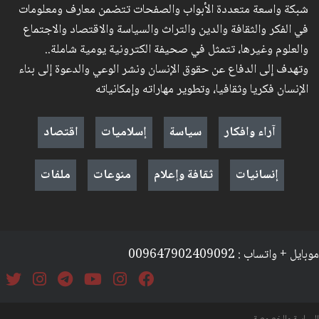
شبكة واسعة متعددة الأبواب والصفحات تتضمن معارف ومعلومات
في الفكر والثقافة والدين والتراث والسياسة والاقتصاد والاجتماع
والعلوم وغيرها، تتمثل في صحيفة الكترونية يومية شاملة..
وتهدف إلى الدفاع عن حقوق الإنسان ونشر الوعي والدعوة إلى بناء
الإنسان فكريا وثقافيا، وتطوير مهاراته وإمكانياته
آراء وافكار
سياسة
إسلاميات
اقتصاد
إنسانيات
ثقافة وإعلام
منوعات
ملفات
موبايل + واتساب : 009647902409092
السياسة والخصوصة