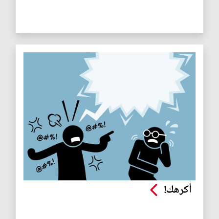
أكرهك!