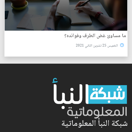
ما مساوئ غض الطرف وفوائده؟
الخميس 25 تشرين الثاني 2021
شبكة النبأ المعلوماتية