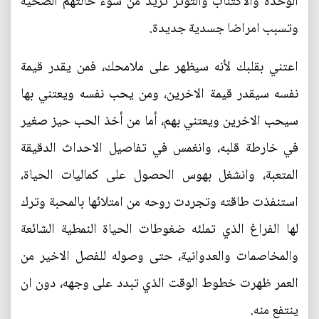
الوحدة والاكتئاب والتوتر تزيد من سوء حالتهم الصحية
وتسبب امراضا جسدية جديدة.
اعتني بقلبك لأنه سيظهر على ملامحك، فمن يقدر قيمة
نفسه سيقدر قيمة الاخرين، ومن يحب نفسه ويعتني بها
سيحب الاخرين ويعتني بهم، أما من أخذ الحب حيز صغير
في خارطة قلبه، وانغمس في تفاصيل الاحداث الدقيقة
المتعبة، وانشغل بهوس الحصول على كماليات الحياة،
استنفذت طاقته وتجردت روحه من امتلائها بالمحبة وترك
لها الفراغ الذي تملئه ضغوطات الحياة النمطية الشائعة
والمخاصمات والعدوانية، حتى وصوله للفصل الاخير من
العمر ظهرت خطوط الوقت الذي تبدد على وجهه، دون ان
ينتفع منه.