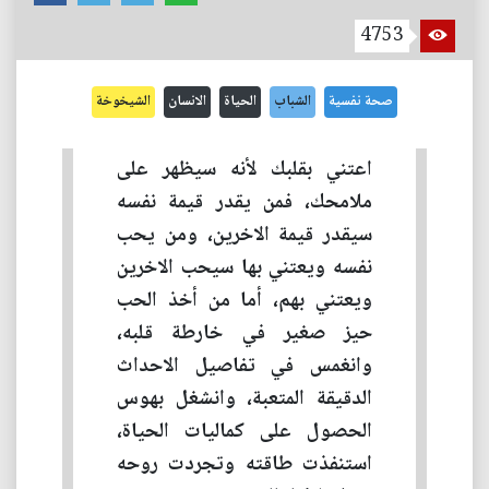
4753
صحة نفسية
الشباب
الحياة
الانسان
الشيخوخة
اعتني بقلبك لأنه سيظهر على
ملامحك، فمن يقدر قيمة نفسه
سيقدر قيمة الاخرين، ومن يحب
نفسه ويعتني بها سيحب الاخرين
ويعتني بهم، أما من أخذ الحب
حيز صغير في خارطة قلبه،
وانغمس في تفاصيل الاحداث
الدقيقة المتعبة، وانشغل بهوس
الحصول على كماليات الحياة،
استنفذت طاقته وتجردت روحه