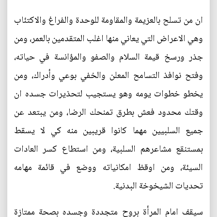
ان من تسلح بالعزيمة والمقاومة للوحدة والفراغ والاكتئاب
وهي الاعراض التي يعاني منها اغلب المتقدمين بالعمر، ومن
جذر ورسخ قيمة السلام والصفو والمؤانسة في حياته،
وفتح نوافذ التسامح المعلن والخفي بوعي وأدراك، ومن
يخطو خطوات يومه وهو يستجيب لتحذيرات جسده ان
وقتك محدود فعش بطرق تمنحك الرضا، ومن يبتعد عن
جميع السلبيين مهما كانوا قريبين منه كي لا يسقط
بمستنقع مشاعرهم السلبية، ومن استطاع كسر العادات
السيئة، ومن اوقظ امكانياته ووضع في قائمة مهامه
تحديات الشيخوخة البدنية.
سيقف امام المرأة بروح متجددة وجسده بصحة ممتازة