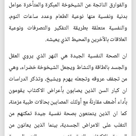
والفوارق الناتجة عن الشيخوخة المبكرة والمتأخرة عوامل
بدنية ونفسية منها نوعية الطعام وعدد ساعات النوم،
والنفسية متعلقة بطريقة التفكير والتصرفات ونوعية
العلاقات بالآخرين والمحيط الذي يعيشه.
ان الصحة النفسية الجيدة هي النهر الذي يروي العقل
والجسد بالطاقة والنشاط ويجعل الشيخوخة خضراء، وهي
من تجفف عروقه وتجعله يهرم ويشيخ، وتذكر الدراسات
ان كبار السن الذين يصابون بأعراض الاكتئاب يقومون
بأداء أضعف مقارنةً مع أولئك المصابين بحالات طبية مزمنة،
كما ان الذين يتمتعون بصحة نفسية جيدة تمكنهم من
التغلب على الامراض الجسدية، بينما الذين يعانون من