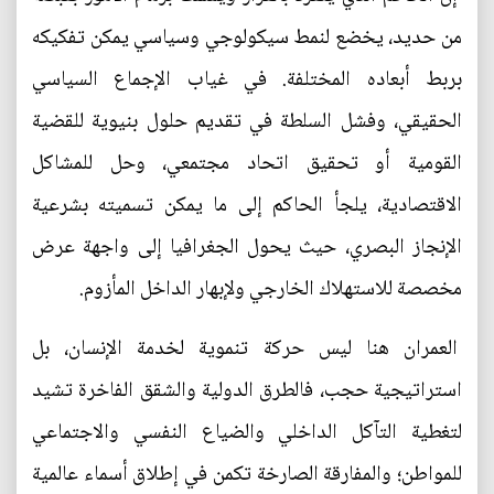
من حديد، يخضع لنمط سيكولوجي وسياسي يمكن تفكيكه
بربط أبعاده المختلفة. في غياب الإجماع السياسي
الحقيقي، وفشل السلطة في تقديم حلول بنيوية للقضية
القومية أو تحقيق اتحاد مجتمعي، وحل للمشاكل
الاقتصادية، يلجأ الحاكم إلى ما يمكن تسميته بشرعية
الإنجاز البصري، حيث يحول الجغرافيا إلى واجهة عرض
مخصصة للاستهلاك الخارجي ولإبهار الداخل المأزوم.
العمران هنا ليس حركة تنموية لخدمة الإنسان، بل
استراتيجية حجب، فالطرق الدولية والشقق الفاخرة تشيد
لتغطية التآكل الداخلي والضياع النفسي والاجتماعي
للمواطن؛ والمفارقة الصارخة تكمن في إطلاق أسماء عالمية