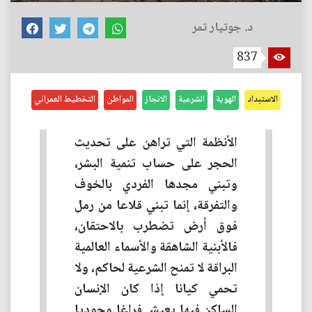
د. جوتيار تمر
837
الاستبداد
الهوية
الشرعية
الانجاز
المواطن
التخطيط العمراني
الأنظمة التي تراهن على تحديث
الحجر على حساب تنمية البشر،
وتبني مجدها الفردي بالخوف
والتفرقة، إنما تبني قلاعا من رمل
فوق أرض تضطرب بالاحتقان،
فالأبنية الشاهقة والأسماء العالمية
البراقة لا تمنح الشرعية لحاكم، ولا
تحمي كيانا إذا كان الإنسان
الساكن فيها يعيش فراغا وجوديا