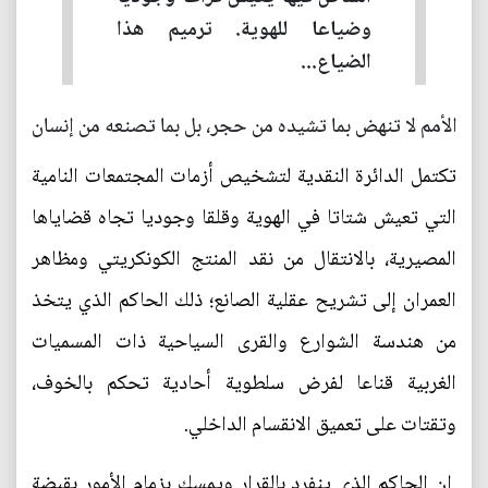
وضياعا للهوية. ترميم هذا
الضياع...
الأمم لا تنهض بما تشيده من حجر، بل بما تصنعه من إنسان
تكتمل الدائرة النقدية لتشخيص أزمات المجتمعات النامية
التي تعيش شتاتا في الهوية وقلقا وجوديا تجاه قضاياها
المصيرية، بالانتقال من نقد المنتج الكونكريتي ومظاهر
العمران إلى تشريح عقلية الصانع؛ ذلك الحاكم الذي يتخذ
من هندسة الشوارع والقرى السياحية ذات المسميات
الغربية قناعا لفرض سلطوية أحادية تحكم بالخوف،
وتقتات على تعميق الانقسام الداخلي.
إن الحاكم الذي ينفرد بالقرار ويمسك بزمام الأمور بقبضة