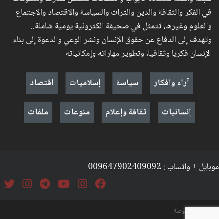
في الفكر والثقافة والدين والتراث والسياسة والاقتصاد والاجتماع
والعلوم وغيرها، تتمثل في صحيفة الكترونية يومية شاملة..
وتهدف إلى الدفاع عن حقوق الإنسان ونشر الوعي والدعوة إلى بناء
الإنسان فكريا وثقافيا، وتطوير مهاراته وإمكانياته
آراء وافكار
سياسة
إسلاميات
اقتصاد
إنسانيات
ثقافة وإعلام
منوعات
ملفات
موبايل + واتساب : 009647902409092
السياسة والخصوصة