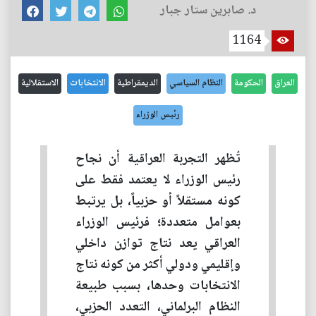
د. صابرين ستار جبار
1164
العراق
الحكومة
النظام السياسي
الديمقراطية
الانتخابات
الاستقلالية
رئيس الوزراء
تُظهر التجربة العراقية أن نجاح
رئيس الوزراء لا يعتمد فقط على
كونه مستقلاً أو حزبياً، بل يرتبط
بعوامل متعددة؛ فرئيس الوزراء
العراقي يعد نتاج توازن داخلي
وإقليمي ودولي أكثر من كونه نتاج
الانتخابات وحدها، بسبب طبيعة
النظام البرلماني، التعدد الحزبي،