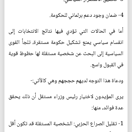
4- ضمان وجود دعم برلماني للحكومة.
أما في الحالات التي تؤدي فيها نتائج الانتخابات إلى
انقسام سياسي يمنع تشكيل حكومة مستقرة، تلجأ القوى
السياسية إلى البحث عن شخصية مستقلة لها حظوظ قوية
في القبول واسع.
ودعاة هذا التوجه لديهم حججهم وهي كالآتي:-
يرى المؤيدون لاختيار رئيس وزراء مستقل أن ذلك يحقق
عدة فوائد، منها:
1- تقليل الصراع الحزبي: الشخصية المستقلة قد تكون أقل