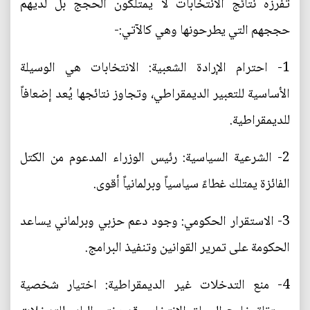
تفرزه نتائج الانتخابات لا يمتلكون الحجج بل لديهم
حججهم التي يطرحونها وهي كالآتي:-
1- احترام الإرادة الشعبية: الانتخابات هي الوسيلة
الأساسية للتعبير الديمقراطي، وتجاوز نتائجها يُعد إضعافاً
للديمقراطية.
2- الشرعية السياسية: رئيس الوزراء المدعوم من الكتل
الفائزة يمتلك غطاءً سياسياً وبرلمانياً أقوى.
3- الاستقرار الحكومي: وجود دعم حزبي وبرلماني يساعد
الحكومة على تمرير القوانين وتنفيذ البرامج.
4- منع التدخلات غير الديمقراطية: اختيار شخصية