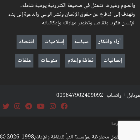
والعلوم وغيرها، تتمثل في صحيفة الكترونية يومية شاملة..
وتهدف إلى الدفاع عن حقوق الإنسان ونشر الوعي والدعوة إلى بناء
الإنسان فكريا وثقافيا، وتطوير مهاراته وإمكانياته
آراء وافكار
سياسة
إسلاميات
اقتصاد
إنسانيات
ثقافة وإعلام
منوعات
ملفات
موبايل + واتساب : 009647902409092
السياسة والخصوصة
جميع الحقوق محفوظة لمؤسسة النبأ للثقافة والإعلامⒸ 2026-1998