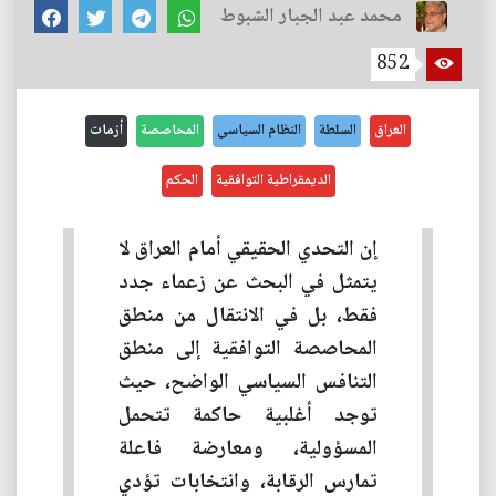
محمد عبد الجبار الشبوط
852
العراق
السلطة
النظام السياسي
المحاصصة
أزمات
الديمقراطية التوافقية
الحكم
إن التحدي الحقيقي أمام العراق لا
يتمثل في البحث عن زعماء جدد
فقط، بل في الانتقال من منطق
المحاصصة التوافقية إلى منطق
التنافس السياسي الواضح، حيث
توجد أغلبية حاكمة تتحمل
المسؤولية، ومعارضة فاعلة
تمارس الرقابة، وانتخابات تؤدي