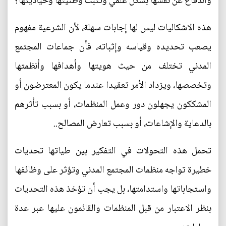
والدفاع عن نفسها بشكل علمي وتثبت وطنيتها وحياديتها؟
هذه الاشكاليات ليس لها إجابات سهلة، لأن الشرعية مفهوم
يصعب تحديده وقياسه وإثباته، فأن جماعات المجتمع
المدني تختلف من حيث هويتها وأهدافها وأنظمتها
وتخصصها، ويزداد الأمر تعقيدا عندما يكون المعترضون أو
المشككون يجهلون دور وعمل المنظمات، أو بسبب تأثرهم
بالدعاية والإشاعات، أو بسبب تعارض المصالح..
تحمل هذه التحولات في التفكير بين طياتها تحديات
خطيرة تواجه منظمات المجتمع المدني وتؤثر على وظائفها
واستجاباتها واستدامتها، بل يجب أن تؤخذ هذه التحديات
بنظر الاعتبار من قبل المنظمات والقائمون عليها عبر عدة