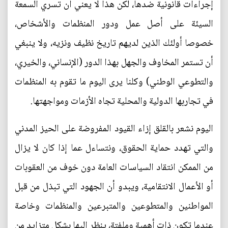
إجراءات قانونية ضدها، لكن هذا لا يعني أن تسري السمعة
السيئة على أصل عمل ودور المنظمات والأشخاص،
خصوصا أولئك الذين لديهم تاريخ نظيف ونزيه، ولا ينبغي
أن تستمر المخاوف والجهل بهذا الدور (الإنساني، والخيري،
والتطوعي الوطني) وكلنا يرى اليوم ما تقوم به المنظمات
في تجاربها الدولية والمحلية تجاه الأزمات ومواجهتها.
اليوم نشعر بالقلق إزاء القيود المفروضة على الحيز المدني
والتي تهدد حماية الحقوق، ونتساءل عما إذا كان لا يزال
من الممكن انتقاد السياسات العامة دون خوف من العقوبات
أو الأعمال الانتقامية، ويبدو أن الجهود التي تبذل من قبل
المواطنين والمتطوعين والمتبرعين والمنظمات وخاصة
عندما تكون ذات أهمية وملفتة، ينظر إليها بشكل متزايد من